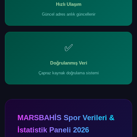
Hızlı Ulaşım
Güncel adres anlık güncellenir
✅
Doğrulanmış Veri
Çapraz kaynak doğrulama sistemi
MARSBAHİS Spor Verileri &
İstatistik Paneli 2026