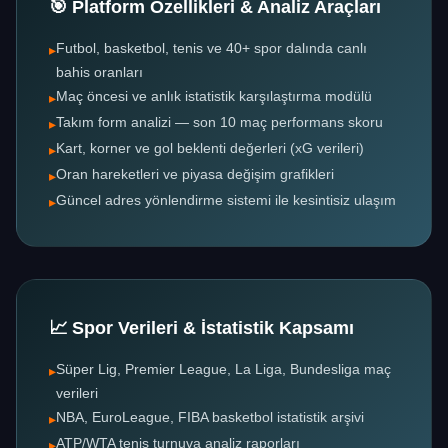
🎯 Platform Özellikleri & Analiz Araçları
Futbol, basketbol, tenis ve 40+ spor dalında canlı
bahis oranları
Maç öncesi ve anlık istatistik karşılaştırma modülü
Takım form analizi — son 10 maç performans skoru
Kart, korner ve gol beklenti değerleri (xG verileri)
Oran hareketleri ve piyasa değişim grafikleri
Güncel adres yönlendirme sistemi ile kesintisiz ulaşım
📈 Spor Verileri & İstatistik Kapsamı
Süper Lig, Premier League, La Liga, Bundesliga maç
verileri
NBA, EuroLeague, FIBA basketbol istatistik arşivi
ATP/WTA tenis turnuva analiz raporları