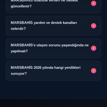
MARSBAHİS istatistik verileri ne sıklıkla
+
açıklanmaktadır.
güncellenir?
İstatistik verileri anlık güncellenmektedir. Doğrulanmış
veri kaynakları kullanılarak yüksek doğruluk oranı
MARSBAHİS yardım ve destek kanalları
+
sağlanmaktadır.
nelerdir?
Yardım bölümünden canlı destek, e-posta ve SSS
kanallarına ulaşım sağlanabilmektedir. 7/24 destek
MARSBAHİS'e ulaşım sorunu yaşandığında ne
+
hizmeti mevcuttur.
yapılmalı?
Ulaşım sorunu yaşandığında öncelikle güncel adres
bölümü kontrol edilmeli, ardından yardım kanallarına
MARSBAHİS 2026 yılında hangi yenilikleri
+
başvurulmalıdır.
sunuyor?
2026 yılında geliştirilmiş analiz araçları, genişletilmiş
spor verileri ve yenilenen canlı bahis arayüzü kullanıcı
deneyimini üst seviyeye taşımaktadır.