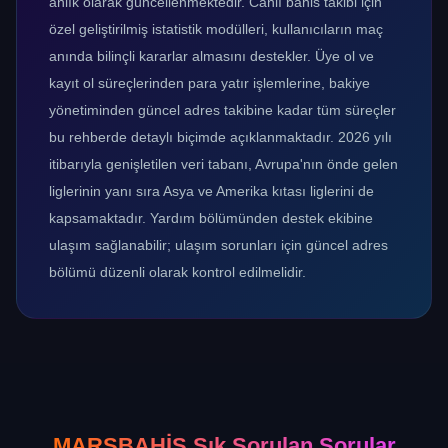
anlık olarak güncellenmektedir. Canlı bahis takibi için
özel geliştirilmiş istatistik modülleri, kullanıcıların maç
anında bilinçli kararlar almasını destekler. Üye ol ve
kayıt ol süreçlerinden para yatır işlemlerine, bakiye
yönetiminden güncel adres takibine kadar tüm süreçler
bu rehberde detaylı biçimde açıklanmaktadır. 2026 yılı
itibarıyla genişletilen veri tabanı, Avrupa'nın önde gelen
liglerinin yanı sıra Asya ve Amerika kıtası liglerini de
kapsamaktadır. Yardım bölümünden destek ekibine
ulaşım sağlanabilir; ulaşım sorunları için güncel adres
bölümü düzenli olarak kontrol edilmelidir.
MARSBAHİS Sık Sorulan Sorular