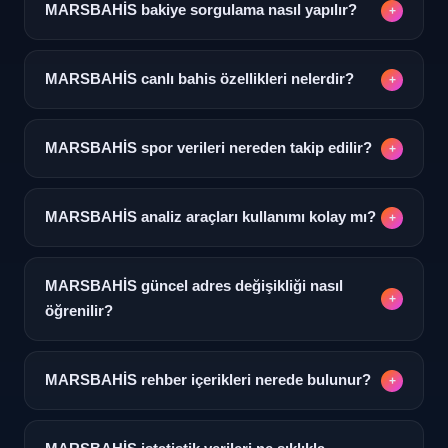
cüzdan dahil çoklu ödeme yöntemi sunulmaktadır.
MARSBAHİS bakiye sorgulama nasıl yapılır?
+
Hesap panelinden bakiye bilgilerinize anlık
ulaşabilirsiniz. Bakiye geçmişi ve işlem detayları da bu
MARSBAHİS canlı bahis özellikleri nelerdir?
+
bölümde görüntülenir.
Canlı bahis bölümünde 40'tan fazla spor dalında anlık
oranlar ve maç içi istatistikler sunulmaktadır. Oran
MARSBAHİS spor verileri nereden takip edilir?
+
güncellemeleri saniyeler içinde yansıtılır.
Spor verileri ve istatistik bölümünden anlık veriler
izlenebilir. Futbol, basketbol ve tenis başta olmak üzere
MARSBAHİS analiz araçları kullanımı kolay mı?
+
tüm dallar kapsanmaktadır.
Analiz araçları sezgisel arayüzüyle kolayca kullanılabilir.
Rehber bölümünde adım adım kullanım kılavuzları
MARSBAHİS güncel adres değişikliği nasıl
+
mevcuttur.
öğrenilir?
Bu bilgi platformunu düzenli takip ederek güncel adres
bilgisine her zaman ulaşabilirsiniz. Bildirim sistemi de
MARSBAHİS rehber içerikleri nerede bulunur?
+
mevcuttur.
Rehber bölümünde tüm kullanım kılavuzları, giriş yap
adımları ve platform özellikleri detaylı şekilde