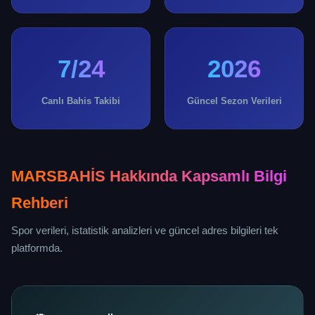
7/24
2026
Canlı Bahis Takibi
Güncel Sezon Verileri
MARSBAHİS Hakkında Kapsamlı Bilgi
Rehberi
Spor verileri, istatistik analizleri ve güncel adres bilgileri tek
platformda.