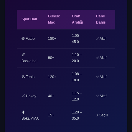
Günlük
Oran
Canlı
Spor Dalı
Maç
Aralığı
Bahis
1.05 –
⚽ Futbol
180+
✅ Aktif
45.0
🏀
1.10 –
90+
✅ Aktif
Basketbol
20.0
1.08 –
🎾 Tenis
120+
✅ Aktif
18.0
1.15 –
🏒 Hokey
40+
✅ Aktif
12.0
🥊
1.20 –
15+
⚡ Seçili
Boks/MMA
35.0