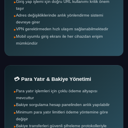
Giriş yap işlemi için doğru URL kullanımı kritik önem
taşır
Adres değişikliklerinde anlık yönlendirme sistemi
devreye girer
VPN gerektirmeden hızlı ulaşım sağlanabilmektedir
Mobil uyumlu giriş ekranı ile her cihazdan erişim
mümkündür
💳 Para Yatır & Bakiye Yönetimi
Para yatır işlemleri için çoklu ödeme altyapısı
mevcuttur
Bakiye sorgulama hesap panelinden anlık yapılabilir
Minimum para yatır limitleri ödeme yöntemine göre
değişir
Bakiye transferleri güvenli şifreleme protokolleriyle