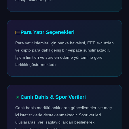
Para Yatır Seçenekleri
Para yatır işlemleri için banka havalesi, EFT, e-cüzdan
ve kripto para dahil geniş bir yelpaze sunulmaktadır.
İşlem limitleri ve süreleri ödeme yöntemine göre
farklılık göstermektedir.
Canlı Bahis & Spor Verileri
Canlı bahis modülü anlık oran güncellemeleri ve maç
içi istatistiklerle desteklenmektedir. Spor verileri
uluslararası veri sağlayıcılardan beslenerek