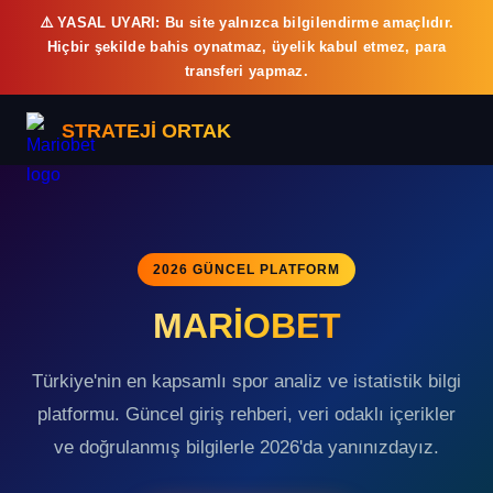
⚠️ YASAL UYARI: Bu site yalnızca bilgilendirme amaçlıdır.
Hiçbir şekilde bahis oynatmaz, üyelik kabul etmez, para
transferi yapmaz.
STRATEJİ ORTAK
2026 GÜNCEL PLATFORM
MARİOBET
Türkiye'nin en kapsamlı spor analiz ve istatistik bilgi
platformu. Güncel giriş rehberi, veri odaklı içerikler
ve doğrulanmış bilgilerle 2026'da yanınızdayız.