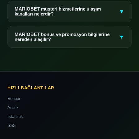
iOS 13 ve üzeri iPhone/iPad modelleri ile Android 8.0 ve
üzeri cihazlarla tam uyumlu çalışmaktadır. APK dosyası
MARİOBET müşteri hizmetlerine ulaşım
▼
kanalları nelerdir?
resmi kanaldan indirilebilmektedir.
7/24 canlı sohbet, e-posta desteği ve Telegram kanalı
üzerinden müşteri hizmetlerine ulaşım
MARİOBET bonus ve promosyon bilgilerine
▼
nereden ulaşılır?
sağlanabilmektedir. Ortalama yanıt süresi canlı
sohbette 2 dakikanın altındadır.
Promosyonlar sekmesinde hoşgeldin bonusu, kayıp
bonusu, yatırım bonusu ve freespin kampanyaları
detaylı çevrim koşullarıyla birlikte listelenmektedir.
Kampanyalar haftalık güncellenmektedir.
HIZLI BAĞLANTILAR
Rehber
Analiz
İstatistik
SSS