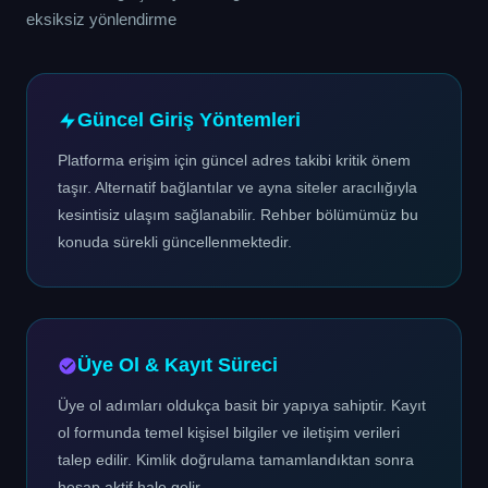
eksiksiz yönlendirme
Güncel Giriş Yöntemleri
Platforma erişim için güncel adres takibi kritik önem
taşır. Alternatif bağlantılar ve ayna siteler aracılığıyla
kesintisiz ulaşım sağlanabilir. Rehber bölümümüz bu
konuda sürekli güncellenmektedir.
Üye Ol & Kayıt Süreci
Üye ol adımları oldukça basit bir yapıya sahiptir. Kayıt
ol formunda temel kişisel bilgiler ve iletişim verileri
talep edilir. Kimlik doğrulama tamamlandıktan sonra
hesap aktif hale gelir.