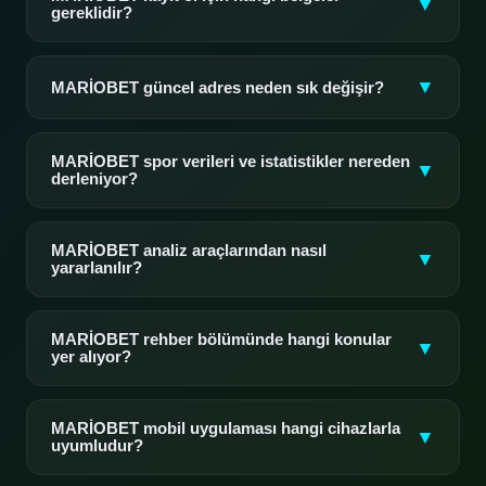
▼
gereklidir?
ayarları menüsündeki finans bölümünden ulaşılabilir.
Kimlik doğrulama için nüfus cüzdanı veya pasaport
görseli, adres doğrulama için ise son 3 aya ait fatura ya
▼
MARİOBET güncel adres neden sık değişir?
da banka ekstresi talep edilmektedir.
Ülkemizde uygulanan internet düzenlemeleri
kapsamında bahis platformlarına yönelik erişim
MARİOBET spor verileri ve istatistikler nereden
▼
derleniyor?
engellemeleri nedeniyle adresler periyodik olarak
güncellenmektedir. Bu durum sektörün genel bir
Sportradar, Opta ve Betradar gibi uluslararası veri
özelliğidir.
sağlayıcılardan beslenen platform, 500'ü aşkın lig ve
MARİOBET analiz araçlarından nasıl
▼
yararlanılır?
turnuvaya ait anlık istatistik sunmaktadır.
Platform içi analiz panelinden takım karşılaştırmaları,
oran hareketleri ve form grafikleri incelenebilir. Filtre
MARİOBET rehber bölümünde hangi konular
▼
yer alıyor?
seçenekleriyle spor dalı, lig ve tarih bazlı analiz
yapılabilmektedir.
Rehber bölümünde hesap oluşturma, para yatır/çek
işlemleri, bonus kullanımı, canlı bahis stratejileri ve
MARİOBET mobil uygulaması hangi cihazlarla
▼
uyumludur?
güvenlik ayarları hakkında kapsamlı bilgiler yer
almaktadır.