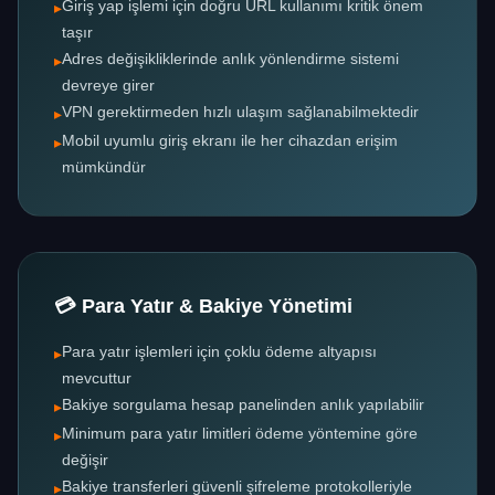
Giriş yap işlemi için doğru URL kullanımı kritik önem
taşır
Adres değişikliklerinde anlık yönlendirme sistemi
devreye girer
VPN gerektirmeden hızlı ulaşım sağlanabilmektedir
Mobil uyumlu giriş ekranı ile her cihazdan erişim
mümkündür
💳 Para Yatır & Bakiye Yönetimi
Para yatır işlemleri için çoklu ödeme altyapısı
mevcuttur
Bakiye sorgulama hesap panelinden anlık yapılabilir
Minimum para yatır limitleri ödeme yöntemine göre
değişir
Bakiye transferleri güvenli şifreleme protokolleriyle