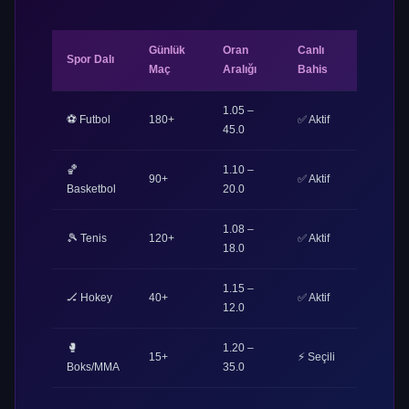
Günlük
Oran
Canlı
Spor Dalı
Maç
Aralığı
Bahis
1.05 –
⚽ Futbol
180+
✅ Aktif
45.0
🏀
1.10 –
90+
✅ Aktif
Basketbol
20.0
1.08 –
🎾 Tenis
120+
✅ Aktif
18.0
1.15 –
🏒 Hokey
40+
✅ Aktif
12.0
🥊
1.20 –
15+
⚡ Seçili
Boks/MMA
35.0