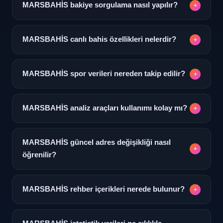
cüzdan dahil çoklu ödeme yöntemi sunulmaktadır.
MARSBAHİS bakiye sorgulama nasıl yapılır?
+
Hesap panelinden bakiye bilgilerinize anlık
ulaşabilirsiniz. Bakiye geçmişi ve işlem detayları da bu
MARSBAHİS canlı bahis özellikleri nelerdir?
+
bölümde görüntülenir.
Canlı bahis bölümünde 40'tan fazla spor dalında anlık
oranlar ve maç içi istatistikler sunulmaktadır. Oran
MARSBAHİS spor verileri nereden takip edilir?
+
güncellemeleri saniyeler içinde yansıtılır.
Spor verileri ve istatistik bölümünden anlık veriler
izlenebilir. Futbol, basketbol ve tenis başta olmak üzere
MARSBAHİS analiz araçları kullanımı kolay mı?
+
tüm dallar kapsanmaktadır.
Analiz araçları sezgisel arayüzüyle kolayca kullanılabilir.
Rehber bölümünde adım adım kullanım kılavuzları
MARSBAHİS güncel adres değişikliği nasıl
+
mevcuttur.
öğrenilir?
Bu bilgi platformunu düzenli takip ederek güncel adres
bilgisine her zaman ulaşabilirsiniz. Bildirim sistemi de
MARSBAHİS rehber içerikleri nerede bulunur?
+
mevcuttur.
Rehber bölümünde tüm kullanım kılavuzları, giriş yap
adımları ve platform özellikleri detaylı şekilde