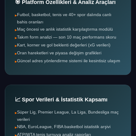
🎯 Platform Özellikleri & Analiz Araçları
Futbol, basketbol, tenis ve 40+ spor dalında canlı
bahis oranları
Maç öncesi ve anlık istatistik karşılaştırma modülü
Takım form analizi — son 10 maç performans skoru
Kart, korner ve gol beklenti değerleri (xG verileri)
Oran hareketleri ve piyasa değişim grafikleri
Güncel adres yönlendirme sistemi ile kesintisiz ulaşım
📈 Spor Verileri & İstatistik Kapsamı
Süper Lig, Premier League, La Liga, Bundesliga maç
verileri
NBA, EuroLeague, FIBA basketbol istatistik arşivi
ATP/WTA tenis turnuva analiz raporları