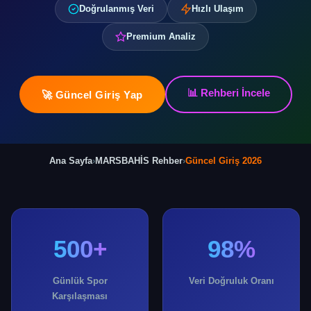
Doğrulanmış Veri
Hızlı Ulaşım
Premium Analiz
📊 Rehberi İncele
🚀 Güncel Giriş Yap
Ana Sayfa
›
MARSBAHİS Rehber
›
Güncel Giriş 2026
500+
98%
Günlük Spor
Veri Doğruluk Oranı
Karşılaşması