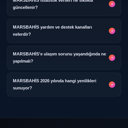
MARSBAHİS istatistik verileri ne sıklıkla
+
açıklanmaktadır.
güncellenir?
İstatistik verileri anlık güncellenmektedir. Doğrulanmış
veri kaynakları kullanılarak yüksek doğruluk oranı
MARSBAHİS yardım ve destek kanalları
+
sağlanmaktadır.
nelerdir?
Yardım bölümünden canlı destek, e-posta ve SSS
kanallarına ulaşım sağlanabilmektedir. 7/24 destek
MARSBAHİS'e ulaşım sorunu yaşandığında ne
+
hizmeti mevcuttur.
yapılmalı?
Ulaşım sorunu yaşandığında öncelikle güncel adres
bölümü kontrol edilmeli, ardından yardım kanallarına
MARSBAHİS 2026 yılında hangi yenilikleri
+
başvurulmalıdır.
sunuyor?
2026 yılında geliştirilmiş analiz araçları, genişletilmiş
spor verileri ve yenilenen canlı bahis arayüzü kullanıcı
deneyimini üst seviyeye taşımaktadır.