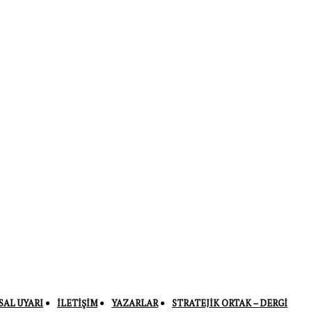
SAL UYARI
İLETIŞIM
YAZARLAR
STRATEJIK ORTAK – DERGI