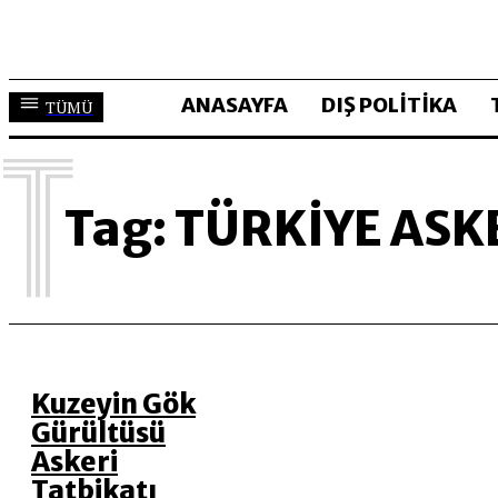
ANASAYFA
DIŞ POLİTİKA
TÜMÜ
T
Tag:
TÜRKIYE ASK
Kuzeyin Gök
Gürültüsü
Askeri
Tatbikatı