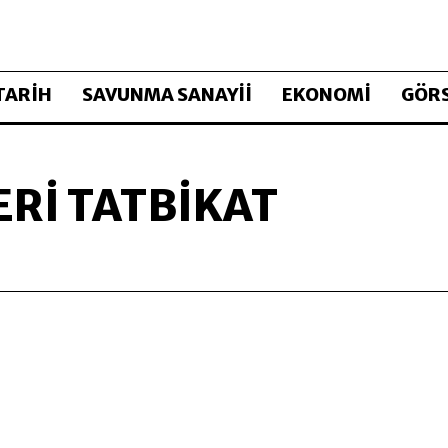
TARİH
SAVUNMA SANAYİİ
EKONOMİ
GÖRS
ERI TATBIKAT