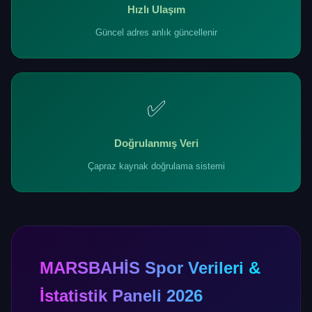
Hızlı Ulaşım
Güncel adres anlık güncellenir
✅
Doğrulanmış Veri
Çapraz kaynak doğrulama sistemi
MARSBAHİS Spor Verileri &
İstatistik Paneli 2026