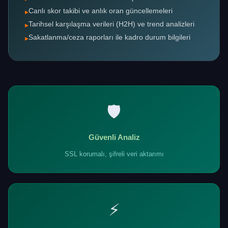
Canlı skor takibi ve anlık oran güncellemeleri
Tarihsel karşılaşma verileri (H2H) ve trend analizleri
Sakatlanma/ceza raporları ile kadro durum bilgileri
🛡️
Güvenli Analiz
SSL korumalı, şifreli veri aktarımı
⚡