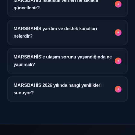
MARSBAHİS istatistik verileri ne sıklıkla
+
açıklanmaktadır.
güncellenir?
İstatistik verileri anlık güncellenmektedir. Doğrulanmış
veri kaynakları kullanılarak yüksek doğruluk oranı
MARSBAHİS yardım ve destek kanalları
+
sağlanmaktadır.
nelerdir?
Yardım bölümünden canlı destek, e-posta ve SSS
kanallarına ulaşım sağlanabilmektedir. 7/24 destek
MARSBAHİS'e ulaşım sorunu yaşandığında ne
+
hizmeti mevcuttur.
yapılmalı?
Ulaşım sorunu yaşandığında öncelikle güncel adres
bölümü kontrol edilmeli, ardından yardım kanallarına
MARSBAHİS 2026 yılında hangi yenilikleri
+
başvurulmalıdır.
sunuyor?
2026 yılında geliştirilmiş analiz araçları, genişletilmiş
spor verileri ve yenilenen canlı bahis arayüzü kullanıcı
deneyimini üst seviyeye taşımaktadır.