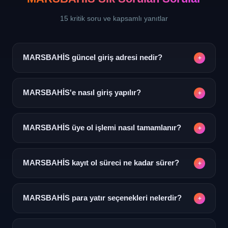
15 kritik soru ve kapsamlı yanıtlar
MARSBAHİS güncel giriş adresi nedir?
+
Güncel adres bilgisine bu bilgi platformu üzerinden anlık
olarak ulaşabilirsiniz. Adres değişikliklerinde yönlendirme
MARSBAHİS'e nasıl giriş yapılır?
+
sistemi otomatik devreye girer.
Güncel adres üzerinden giriş yap butonunu kullanarak
hesabınıza erişebilirsiniz. Doğru URL kullanımı kesintisiz
MARSBAHİS üye ol işlemi nasıl tamamlanır?
+
bağlantı için önemlidir.
Üye ol formunu doldurarak kayıt sürecini
başlatabilirsiniz. Doğrulama adımları tamamlandıktan
MARSBAHİS kayıt ol süreci ne kadar sürer?
+
sonra hesabınız aktif hale gelir.
Kayıt ol işlemi ortalama 2-3 dakika içinde
tamamlanmaktadır. Kimlik doğrulama adımı ek süre
MARSBAHİS para yatır seçenekleri nelerdir?
+
gerektirebilir.
Para yatır işlemleri için banka havalesi, kredi kartı ve e-