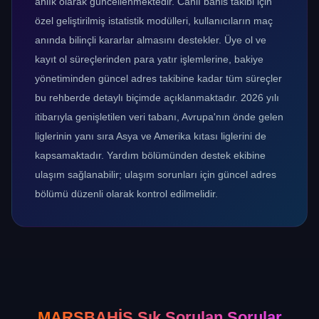
anlık olarak güncellenmektedir. Canlı bahis takibi için
özel geliştirilmiş istatistik modülleri, kullanıcıların maç
anında bilinçli kararlar almasını destekler. Üye ol ve
kayıt ol süreçlerinden para yatır işlemlerine, bakiye
yönetiminden güncel adres takibine kadar tüm süreçler
bu rehberde detaylı biçimde açıklanmaktadır. 2026 yılı
itibarıyla genişletilen veri tabanı, Avrupa'nın önde gelen
liglerinin yanı sıra Asya ve Amerika kıtası liglerini de
kapsamaktadır. Yardım bölümünden destek ekibine
ulaşım sağlanabilir; ulaşım sorunları için güncel adres
bölümü düzenli olarak kontrol edilmelidir.
MARSBAHİS Sık Sorulan Sorular