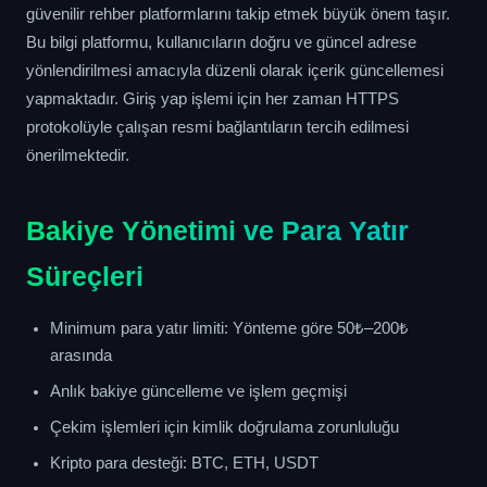
güvenilir rehber platformlarını takip etmek büyük önem taşır.
Bu bilgi platformu, kullanıcıların doğru ve güncel adrese
yönlendirilmesi amacıyla düzenli olarak içerik güncellemesi
yapmaktadır. Giriş yap işlemi için her zaman HTTPS
protokolüyle çalışan resmi bağlantıların tercih edilmesi
önerilmektedir.
Bakiye Yönetimi ve Para Yatır
Süreçleri
Minimum para yatır limiti: Yönteme göre 50₺–200₺
arasında
Anlık bakiye güncelleme ve işlem geçmişi
Çekim işlemleri için kimlik doğrulama zorunluluğu
Kripto para desteği: BTC, ETH, USDT