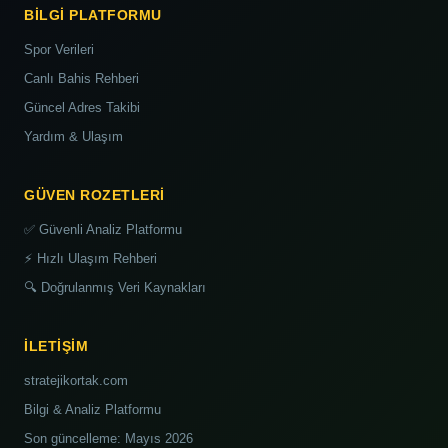
BILGI PLATFORMU
Spor Verileri
Canlı Bahis Rehberi
Güncel Adres Takibi
Yardım & Ulaşım
GÜVEN ROZETLERI
✅ Güvenli Analiz Platformu
⚡ Hızlı Ulaşım Rehberi
🔍 Doğrulanmış Veri Kaynakları
İLETIŞIM
stratejikortak.com
Bilgi & Analiz Platformu
Son güncelleme: Mayıs 2026