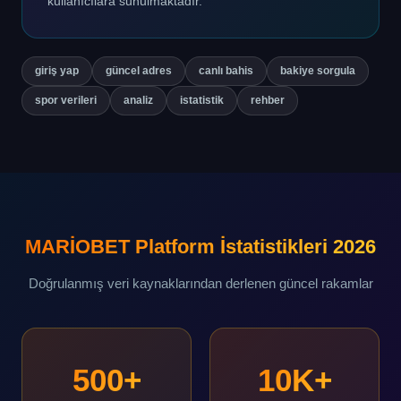
kullanıcılara sunulmaktadır.
giriş yap
güncel adres
canlı bahis
bakiye sorgula
spor verileri
analiz
istatistik
rehber
MARİOBET Platform İstatistikleri 2026
Doğrulanmış veri kaynaklarından derlenen güncel rakamlar
500+
10K+