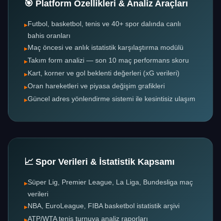
🎯 Platform Özellikleri & Analiz Araçları
Futbol, basketbol, tenis ve 40+ spor dalında canlı
bahis oranları
Maç öncesi ve anlık istatistik karşılaştırma modülü
Takım form analizi — son 10 maç performans skoru
Kart, korner ve gol beklenti değerleri (xG verileri)
Oran hareketleri ve piyasa değişim grafikleri
Güncel adres yönlendirme sistemi ile kesintisiz ulaşım
📈 Spor Verileri & İstatistik Kapsamı
Süper Lig, Premier League, La Liga, Bundesliga maç
verileri
NBA, EuroLeague, FIBA basketbol istatistik arşivi
ATP/WTA tenis turnuva analiz raporları