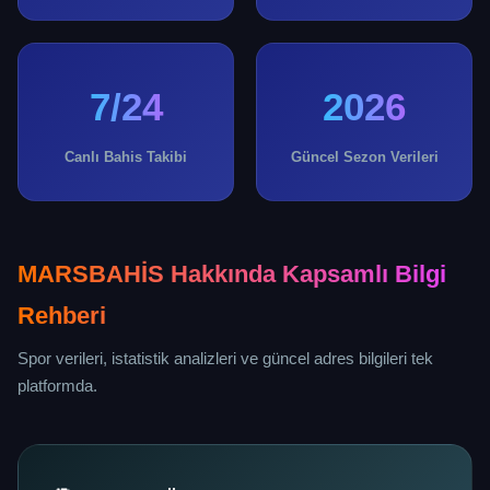
7/24
2026
Canlı Bahis Takibi
Güncel Sezon Verileri
MARSBAHİS Hakkında Kapsamlı Bilgi
Rehberi
Spor verileri, istatistik analizleri ve güncel adres bilgileri tek
platformda.