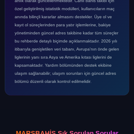
anlık olarak güncellenmektedir. Canlı bahis takibi için
özel geliştirilmiş istatistik modülleri, kullanıcıların maç
anında bilinçli kararlar almasını destekler. Üye ol ve
kayıt ol süreçlerinden para yatır işlemlerine, bakiye
yönetiminden güncel adres takibine kadar tüm süreçler
bu rehberde detaylı biçimde açıklanmaktadır. 2026 yılı
itibarıyla genişletilen veri tabanı, Avrupa'nın önde gelen
liglerinin yanı sıra Asya ve Amerika kıtası liglerini de
kapsamaktadır. Yardım bölümünden destek ekibine
ulaşım sağlanabilir; ulaşım sorunları için güncel adres
bölümü düzenli olarak kontrol edilmelidir.
MARSBAHİS Sık Sorulan Sorular