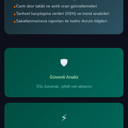
Canlı skor takibi ve anlık oran güncellemeleri
Tarihsel karşılaşma verileri (H2H) ve trend analizleri
Sakatlanma/ceza raporları ile kadro durum bilgileri
🛡️
Güvenli Analiz
SSL korumalı, şifreli veri aktarımı
⚡