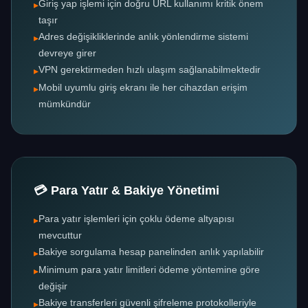
Giriş yap işlemi için doğru URL kullanımı kritik önem
taşır
Adres değişikliklerinde anlık yönlendirme sistemi
devreye girer
VPN gerektirmeden hızlı ulaşım sağlanabilmektedir
Mobil uyumlu giriş ekranı ile her cihazdan erişim
mümkündür
💳 Para Yatır & Bakiye Yönetimi
Para yatır işlemleri için çoklu ödeme altyapısı
mevcuttur
Bakiye sorgulama hesap panelinden anlık yapılabilir
Minimum para yatır limitleri ödeme yöntemine göre
değişir
Bakiye transferleri güvenli şifreleme protokolleriyle