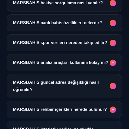
cüzdan dahil çoklu ödeme yöntemi sunulmaktadır.
MARSBAHİS bakiye sorgulama nasıl yapılır?
+
Hesap panelinden bakiye bilgilerinize anlık
ulaşabilirsiniz. Bakiye geçmişi ve işlem detayları da bu
MARSBAHİS canlı bahis özellikleri nelerdir?
+
bölümde görüntülenir.
Canlı bahis bölümünde 40'tan fazla spor dalında anlık
oranlar ve maç içi istatistikler sunulmaktadır. Oran
MARSBAHİS spor verileri nereden takip edilir?
+
güncellemeleri saniyeler içinde yansıtılır.
Spor verileri ve istatistik bölümünden anlık veriler
izlenebilir. Futbol, basketbol ve tenis başta olmak üzere
MARSBAHİS analiz araçları kullanımı kolay mı?
+
tüm dallar kapsanmaktadır.
Analiz araçları sezgisel arayüzüyle kolayca kullanılabilir.
Rehber bölümünde adım adım kullanım kılavuzları
MARSBAHİS güncel adres değişikliği nasıl
+
mevcuttur.
öğrenilir?
Bu bilgi platformunu düzenli takip ederek güncel adres
bilgisine her zaman ulaşabilirsiniz. Bildirim sistemi de
MARSBAHİS rehber içerikleri nerede bulunur?
+
mevcuttur.
Rehber bölümünde tüm kullanım kılavuzları, giriş yap
adımları ve platform özellikleri detaylı şekilde