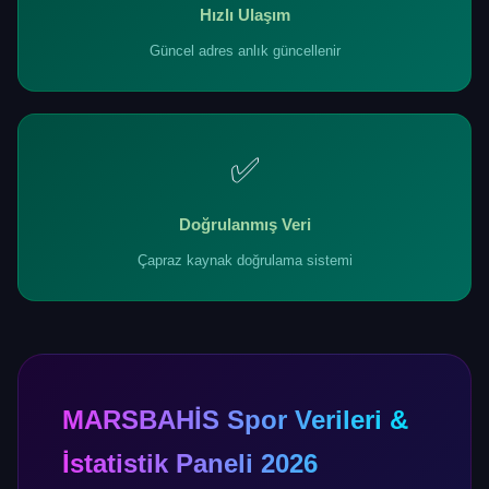
Hızlı Ulaşım
Güncel adres anlık güncellenir
✅
Doğrulanmış Veri
Çapraz kaynak doğrulama sistemi
MARSBAHİS Spor Verileri &
İstatistik Paneli 2026