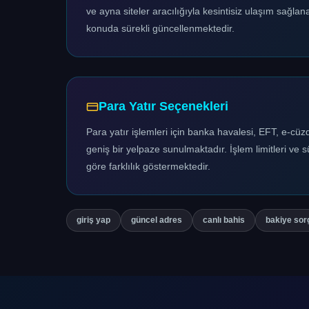
ve ayna siteler aracılığıyla kesintisiz ulaşım sağl
konuda sürekli güncellenmektedir.
Para Yatır Seçenekleri
Para yatır işlemleri için banka havalesi, EFT, e-cüz
geniş bir yelpaze sunulmaktadır. İşlem limitleri ve
göre farklılık göstermektedir.
giriş yap
güncel adres
canlı bahis
bakiye sor