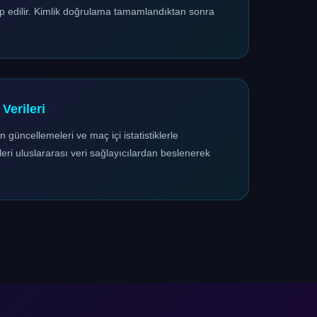
talep edilir. Kimlik doğrulama tamamlandıktan sonra
Verileri
 güncellemeleri ve maç içi istatistiklerle
eri uluslararası veri sağlayıcılardan beslenerek