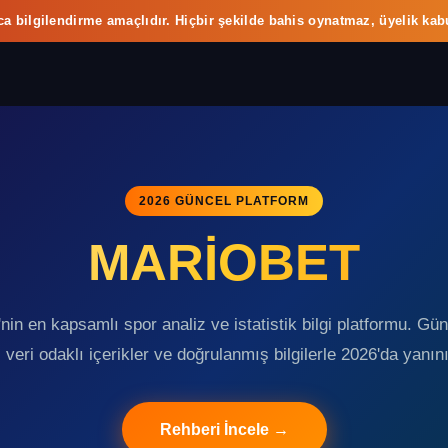
a bilgilendirme amaçlıdır. Hiçbir şekilde bahis oynatmaz, üyelik kab
2026 GÜNCEL PLATFORM
MARİOBET
nin en kapsamlı spor analiz ve istatistik bilgi platformu. Gün
, veri odaklı içerikler ve doğrulanmış bilgilerle 2026'da yanın
Rehberi İncele →