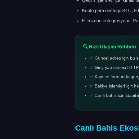
Çekim işlemleri için kimlik 
Kripto para desteği: BTC, 
E-cüzdan entegrasyonu: Pap
🔍 Hızlı Ulaşım Rehberi
✅ Güncel adres için bu sa
✅ Giriş yap öncesi HTTP
✅ Kayıt ol formunda gerçek
✅ Bakiye işlemleri için 
✅ Canlı bahis için stabil 
Canlı Bahis Ekos