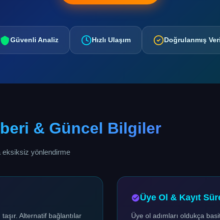
Güvenli Analiz
Hızlı Ulaşım
Doğrulanmış Ver
eri & Güncel Bilgiler
a eksiksiz yönlendirme
Üye Ol & Kayıt Sür
taşır. Alternatif bağlantılar
Üye ol adımları oldukça basit