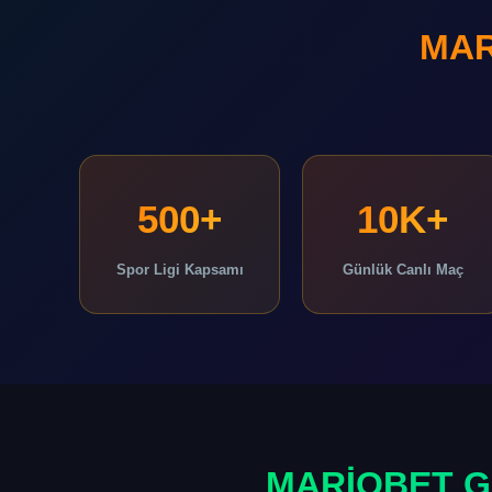
MARİ
500+
10K+
Spor Ligi Kapsamı
Günlük Canlı Maç
MARİOBET Gir