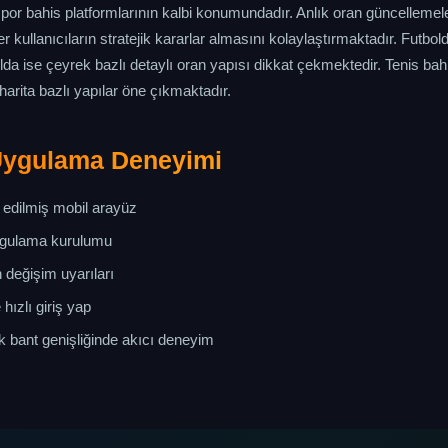
or bahis platformlarının kalbi konumundadır. Anlık oran güncellemeler
kler kullanıcıların stratejik kararlar almasını kolaylaştırmaktadır. Fut
da ise çeyrek bazlı detaylı oran yapısı dikkat çekmektedir. Tenis bahi
harita bazlı yapılar öne çıkmaktadır.
 Uygulama Deneyimi
 edilmiş mobil arayüz
ygulama kurulumu
n değişim uyarıları
hızlı giriş yap
k bant genişliğinde akıcı deneyim