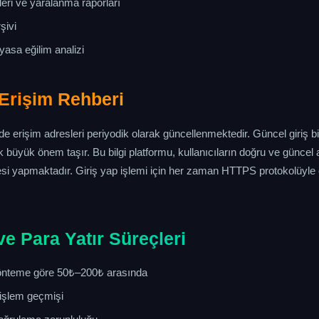
ri ve yaralanma raporları
şivi
iyasa eğilim analizi
Erişim Rehberi
erişim adresleri periyodik olarak güncellenmektedir. Güncel giriş bil
k büyük önem taşır. Bu bilgi platformu, kullanıcıların doğru ve günce
esi yapmaktadır. Giriş yap işlemi için her zaman HTTPS protokolüyle ç
e Para Yatır Süreçleri
 Yönteme göre 50₺–200₺ arasında
 işlem geçmişi