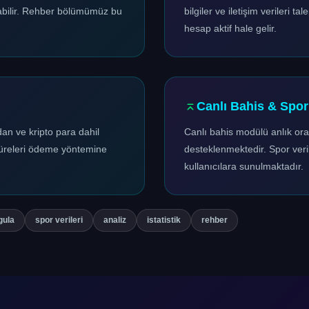
anabilir. Rehber bölümümüz bu
bilgiler ve iletişim verileri 
hesap aktif hale gelir.
Canlı Bahis & Spor 
dan ve kripto para dahil
Canlı bahis modülü anlık oran
 süreleri ödeme yöntemine
desteklenmektedir. Spor veril
kullanıcılara sunulmaktadır.
gula
spor verileri
analiz
istatistik
rehber