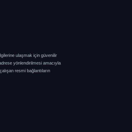
gilerine ulaşmak için güvenilir
l adrese yönlendirilmesi amacıyla
alışan resmi bağlantıların