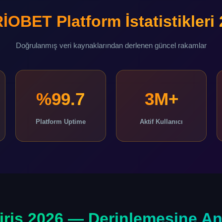
OBET Platform İstatistikleri
Doğrulanmış veri kaynaklarından derlenen güncel rakamlar
%99.7
3M+
Platform Uptime
Aktif Kullanıcı
iş 2026 — Derinlemesine Anal