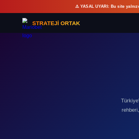
⚠️ YASAL UYARI: Bu site yalnızc
STRATEJİ ORTAK
Türkiye'
rehberi