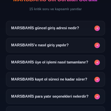
15 kritik soru ve kapsamlı yanıtlar
MARSBAHİS güncel giriş adresi nedir?
+
Güncel adres bilgisine bu bilgi platformu üzerinden anlık
olarak ulaşabilirsiniz. Adres değişikliklerinde yönlendirme
MARSBAHİS'e nasıl giriş yapılır?
+
sistemi otomatik devreye girer.
Güncel adres üzerinden giriş yap butonunu kullanarak
hesabınıza erişebilirsiniz. Doğru URL kullanımı kesintisiz
MARSBAHİS üye ol işlemi nasıl tamamlanır?
+
bağlantı için önemlidir.
Üye ol formunu doldurarak kayıt sürecini
başlatabilirsiniz. Doğrulama adımları tamamlandıktan
MARSBAHİS kayıt ol süreci ne kadar sürer?
+
sonra hesabınız aktif hale gelir.
Kayıt ol işlemi ortalama 2-3 dakika içinde
tamamlanmaktadır. Kimlik doğrulama adımı ek süre
MARSBAHİS para yatır seçenekleri nelerdir?
+
gerektirebilir.
Para yatır işlemleri için banka havalesi, kredi kartı ve e-