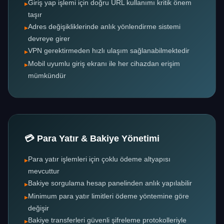
Giriş yap işlemi için doğru URL kullanımı kritik önem
taşır
Adres değişikliklerinde anlık yönlendirme sistemi
devreye girer
VPN gerektirmeden hızlı ulaşım sağlanabilmektedir
Mobil uyumlu giriş ekranı ile her cihazdan erişim
mümkündür
💳 Para Yatır & Bakiye Yönetimi
Para yatır işlemleri için çoklu ödeme altyapısı
mevcuttur
Bakiye sorgulama hesap panelinden anlık yapılabilir
Minimum para yatır limitleri ödeme yöntemine göre
değişir
Bakiye transferleri güvenli şifreleme protokolleriyle