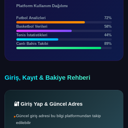
Platform Kullanım Dağılımı
Futbol Analizleri
72%
Basketbol Verileri
58%
Tenis İstatistikleri
44%
Canlı Bahis Takibi
89%
Giriş, Kayıt & Bakiye Rehberi
🔐 Giriş Yap & Güncel Adres
Güncel giriş adresi bu bilgi platformundan takip
edilebilir