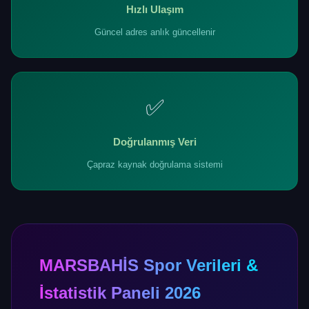
Hızlı Ulaşım
Güncel adres anlık güncellenir
✅
Doğrulanmış Veri
Çapraz kaynak doğrulama sistemi
MARSBAHİS Spor Verileri &
İstatistik Paneli 2026