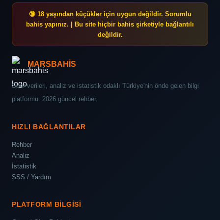
🔞 18 yaşından küçükler için uygun değildir. Sorumlu
bahis yapınız. | Bu site hiçbir bahis şirketiyle bağlantılı
değildir.
MARSBAHİS
Spor verileri, analiz ve istatistik odaklı Türkiye'nin önde gelen bilgi
platformu. 2026 güncel rehber.
HIZLI BAĞLANTILAR
Rehber
Analiz
İstatistik
SSS / Yardım
PLATFORM BILGISI