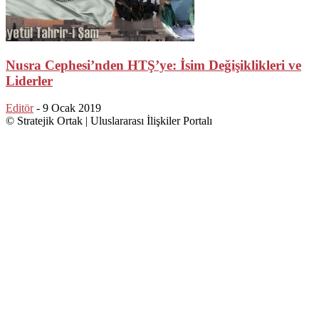
Nusra Cephesi’nden HTŞ’ye: İsim Değişiklikleri ve
Liderler
Editör
-
9 Ocak 2019
© Stratejik Ortak | Uluslararası İlişkiler Portalı