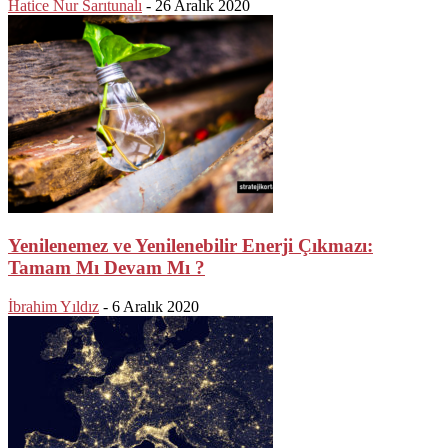
Hatice Nur Sarıtunalı
-
26 Aralık 2020
Yenilenemez ve Yenilenebilir Enerji Çıkmazı:
Tamam Mı Devam Mı ?
İbrahim Yıldız
-
6 Aralık 2020