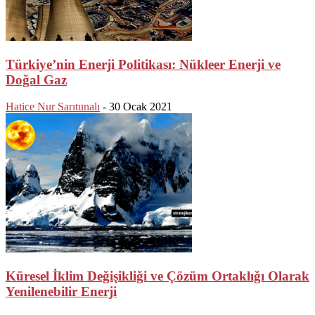
Türkiye’nin Enerji Politikası: Nükleer Enerji ve
Doğal Gaz
Hatice Nur Sarıtunalı
-
30 Ocak 2021
Küresel İklim Değişikliği ve Çözüm Ortaklığı Olarak
Yenilenebilir Enerji