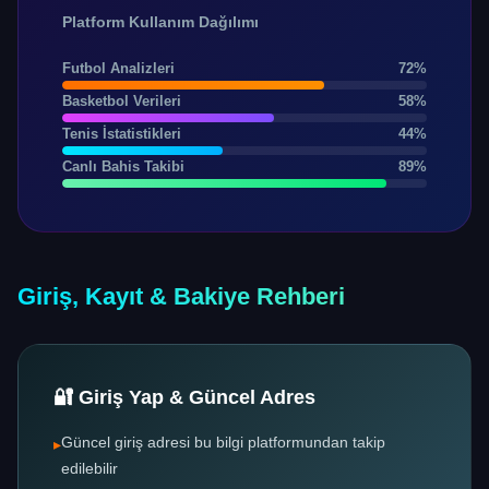
Platform Kullanım Dağılımı
Futbol Analizleri
72%
Basketbol Verileri
58%
Tenis İstatistikleri
44%
Canlı Bahis Takibi
89%
Giriş, Kayıt & Bakiye Rehberi
🔐 Giriş Yap & Güncel Adres
Güncel giriş adresi bu bilgi platformundan takip
edilebilir