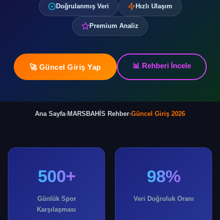
Doğrulanmış Veri
Hızlı Ulaşım
Premium Analiz
📊 Rehberi İncele
🚀 Güncel Giriş Yap
Ana Sayfa
›
MARSBAHİS Rehber
›
Güncel Giriş 2026
500+
98%
Günlük Spor
Veri Doğruluk Oranı
Karşılaşması