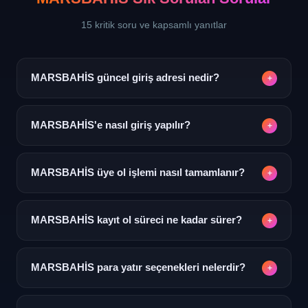
15 kritik soru ve kapsamlı yanıtlar
MARSBAHİS güncel giriş adresi nedir?
+
Güncel adres bilgisine bu bilgi platformu üzerinden anlık
olarak ulaşabilirsiniz. Adres değişikliklerinde yönlendirme
MARSBAHİS'e nasıl giriş yapılır?
+
sistemi otomatik devreye girer.
Güncel adres üzerinden giriş yap butonunu kullanarak
hesabınıza erişebilirsiniz. Doğru URL kullanımı kesintisiz
MARSBAHİS üye ol işlemi nasıl tamamlanır?
+
bağlantı için önemlidir.
Üye ol formunu doldurarak kayıt sürecini
başlatabilirsiniz. Doğrulama adımları tamamlandıktan
MARSBAHİS kayıt ol süreci ne kadar sürer?
+
sonra hesabınız aktif hale gelir.
Kayıt ol işlemi ortalama 2-3 dakika içinde
tamamlanmaktadır. Kimlik doğrulama adımı ek süre
MARSBAHİS para yatır seçenekleri nelerdir?
+
gerektirebilir.
Para yatır işlemleri için banka havalesi, kredi kartı ve e-