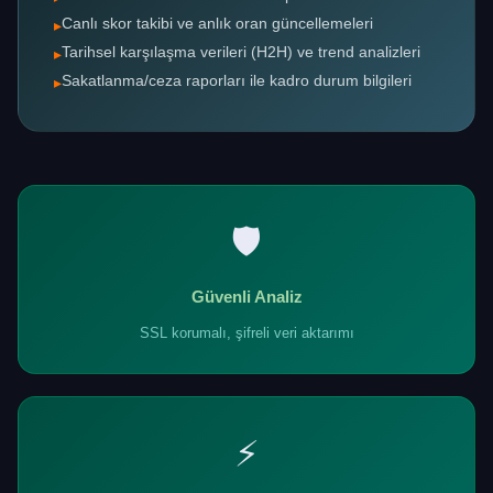
Canlı skor takibi ve anlık oran güncellemeleri
Tarihsel karşılaşma verileri (H2H) ve trend analizleri
Sakatlanma/ceza raporları ile kadro durum bilgileri
🛡️
Güvenli Analiz
SSL korumalı, şifreli veri aktarımı
⚡