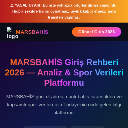
⚠️ YASAL UYARI: Bu site yalnızca bilgilendirme amaçlıdır.
Hiçbir şekilde bahis oynatmaz, üyelik kabul etmez, para
transferi yapmaz.
MARSBAHİS
Güncel Giriş 2026
MARSBAHİS Giriş Rehberi
2026 — Analiz & Spor Verileri
Platformu
MARSBAHİS güncel adres, canlı bahis istatistikleri ve
kapsamlı spor verileri için Türkiye'nin önde gelen bilgi
platformu.