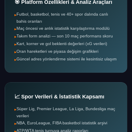
🎯 Platform Özellikleri & Analiz Araçları
Futbol, basketbol, tenis ve 40+ spor dalında canlı
bahis oranları
Maç öncesi ve anlık istatistik karşılaştırma modülü
Takım form analizi — son 10 maç performans skoru
Kart, korner ve gol beklenti değerleri (xG verileri)
Oran hareketleri ve piyasa değişim grafikleri
Güncel adres yönlendirme sistemi ile kesintisiz ulaşım
📈 Spor Verileri & İstatistik Kapsamı
Süper Lig, Premier League, La Liga, Bundesliga maç
verileri
NBA, EuroLeague, FIBA basketbol istatistik arşivi
ATP/WTA tenis turnuva analiz raporları