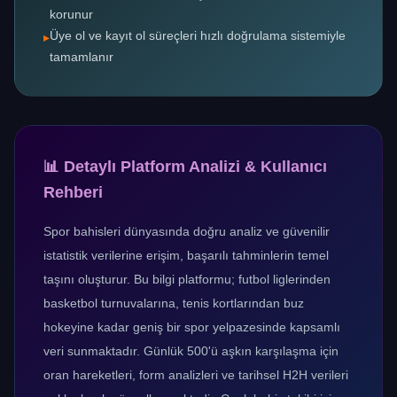
korunur
Üye ol ve kayıt ol süreçleri hızlı doğrulama sistemiyle
tamamlanır
📊 Detaylı Platform Analizi & Kullanıcı
Rehberi
Spor bahisleri dünyasında doğru analiz ve güvenilir
istatistik verilerine erişim, başarılı tahminlerin temel
taşını oluşturur. Bu bilgi platformu; futbol liglerinden
basketbol turnuvalarına, tenis kortlarından buz
hokeyine kadar geniş bir spor yelpazesinde kapsamlı
veri sunmaktadır. Günlük 500'ü aşkın karşılaşma için
oran hareketleri, form analizleri ve tarihsel H2H verileri