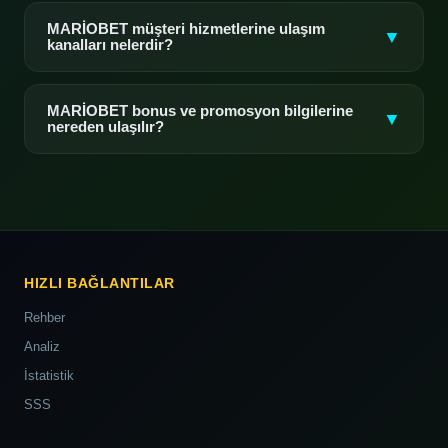
iOS 13 ve üzeri iPhone/iPad modelleri ile Android 8.0 ve
üzeri cihazlarla tam uyumlu çalışmaktadır. APK dosyası
MARİOBET müşteri hizmetlerine ulaşım
▼
kanalları nelerdir?
resmi kanaldan indirilebilmektedir.
7/24 canlı sohbet, e-posta desteği ve Telegram kanalı
üzerinden müşteri hizmetlerine ulaşım
MARİOBET bonus ve promosyon bilgilerine
▼
nereden ulaşılır?
sağlanabilmektedir. Ortalama yanıt süresi canlı
sohbette 2 dakikanın altındadır.
Promosyonlar sekmesinde hoşgeldin bonusu, kayıp
bonusu, yatırım bonusu ve freespin kampanyaları
detaylı çevrim koşullarıyla birlikte listelenmektedir.
Kampanyalar haftalık güncellenmektedir.
HIZLI BAĞLANTILAR
Rehber
Analiz
İstatistik
SSS