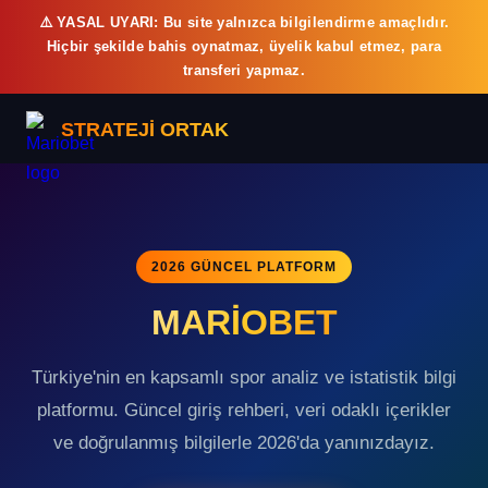
⚠️ YASAL UYARI: Bu site yalnızca bilgilendirme amaçlıdır.
Hiçbir şekilde bahis oynatmaz, üyelik kabul etmez, para
transferi yapmaz.
STRATEJİ ORTAK
2026 GÜNCEL PLATFORM
MARİOBET
Türkiye'nin en kapsamlı spor analiz ve istatistik bilgi
platformu. Güncel giriş rehberi, veri odaklı içerikler
ve doğrulanmış bilgilerle 2026'da yanınızdayız.