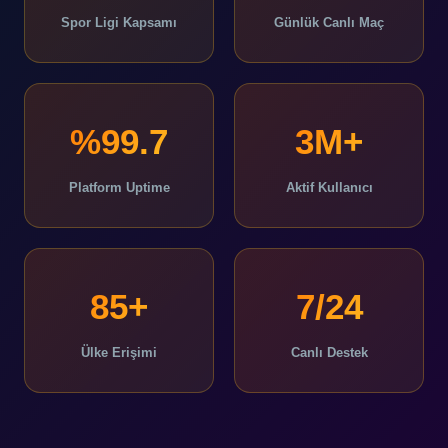
Spor Ligi Kapsamı
Günlük Canlı Maç
%99.7
3M+
Platform Uptime
Aktif Kullanıcı
85+
7/24
Ülke Erişimi
Canlı Destek