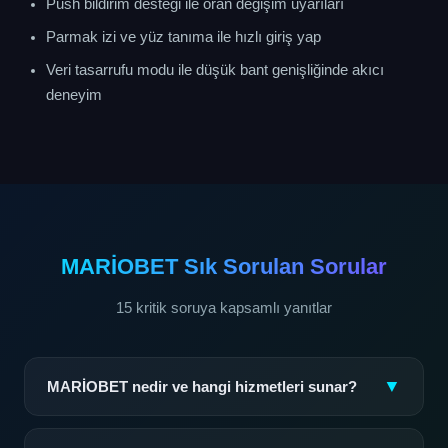
Push bildirim desteği ile oran değişim uyarıları
Parmak izi ve yüz tanıma ile hızlı giriş yap
Veri tasarrufu modu ile düşük bant genişliğinde akıcı
deneyim
MARİOBET Sık Sorulan Sorular
15 kritik soruya kapsamlı yanıtlar
▼
MARİOBET nedir ve hangi hizmetleri sunar?
Uluslararası lisanslı, spor bahsi ve casino hizmetleri