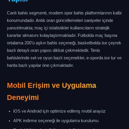
Canlı bahis segmenti, modern spor bahis platformlarının kalbi
konumundadır. Anlık oran güncellemeleri saniyeler içinde
yansıtılmakta; maç içi istatistikler kullanıcıların stratejik
kararlar almasını kolaylaştırmaktadır. Futbolda maç başına
ortalama 200'ü aşkın bahis seçeneği, basketbolda ise çeyrek
bazlı detaylı oran yapısı dikkat çekmektedir. Tenis
bahislerinde set ve oyun bazlı seçenekler, e-sporda ise tur ve
harita bazlı yapılar öne çıkmaktadır.
Mobil Erişim ve Uygulama
Deneyimi
iOS ve Android için optimize edilmiş mobil arayüz
APK indirme seçeneği ile uygulama kurulumu