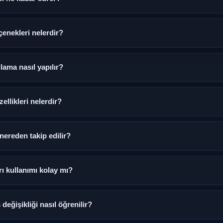
dakika içinde tamamlanmaktadır. Kimlik doğrulama adımı ek süre gerektir
enekleri nelerdir?
ka havalesi, kredi kartı ve e-cüzdan dahil çoklu ödeme yöntemi sunulmak
ma nasıl yapılır?
lerinize anlık ulaşabilirsiniz. Bakiye geçmişi ve işlem detayları da bu b
llikleri nelerdir?
fazla spor dalında anlık oranlar ve maç içi istatistikler sunulmaktadır.
ereden takip edilir?
lümünden anlık veriler izlenebilir. Futbol, basketbol ve tenis başta olmak 
 kullanımı kolay mı?
üzüyle kolayca kullanılabilir. Rehber bölümünde adım adım kullanım kıla
ğişikliği nasıl öğrenilir?