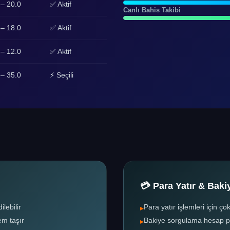
 – 20.0
✅ Aktif
Canlı Bahis Takibi
 – 18.0
✅ Aktif
 – 12.0
✅ Aktif
 – 35.0
⚡ Seçili
💳 Para Yatır & Baki
lebilir
Para yatır işlemleri için ç
em taşır
Bakiye sorgulama hesap pan