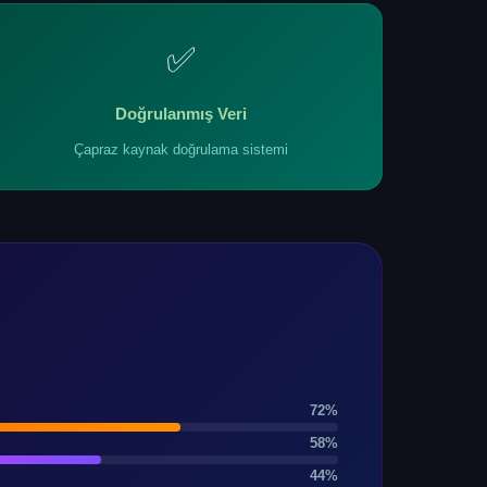
✅
Doğrulanmış Veri
Çapraz kaynak doğrulama sistemi
72%
58%
44%