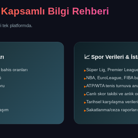
apsamlı Bilgi Rehberi
ri tek platformda.
rı
📈 Spor Verileri & İs
 bahis oranları
Süper Lig, Premier League,
ü
NBA, EuroLeague, FIBA bask
oru
ATP/WTA tenis turnuva anal
Canlı skor takibi ve anlık 
Tarihsel karşılaşma veriler
laşım
Sakatlanma/ceza raporları 