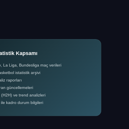
tatistik Kapsamı
 La Liga, Bundesliga maç verileri
etbol istatistik arşivi
iz raporları
oran güncellemeleri
i (H2H) ve trend analizleri
ile kadro durum bilgileri