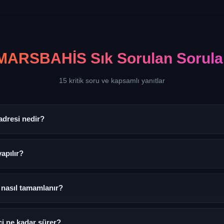
MARSBAHİS Sık Sorulan Sorula
15 kritik soru ve kapsamlı yanıtlar
dresi nedir?
i platformu üzerinden anlık olarak ulaşabilirsiniz. Adres değişikliklerin
apılır?
yap butonunu kullanarak hesabınıza erişebilirsiniz. Doğru URL kullanımı 
nasıl tamamlanır?
ıt sürecini başlatabilirsiniz. Doğrulama adımları tamamlandıktan sonra 
i ne kadar sürer?