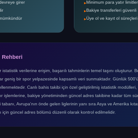
devreye girer
Minimum para yatır limitle
ir
Bakiye transferleri güvenli
im mümkündür
Üye ol ve kayıt ol süreçler
ı Rehberi
statistik verilerine erişim, başarılı tahminlerin temel taşını oluşturur. B
ar geniş bir spor yelpazesinde kapsamlı veri sunmaktadır. Günlük 500'ü
llenmektedir. Canlı bahis takibi için özel geliştirilmiş istatistik modülleri
atır işlemlerine, bakiye yönetiminden güncel adres takibine kadar tüm s
veri tabanı, Avrupa'nın önde gelen liglerinin yanı sıra Asya ve Amerika k
ı için güncel adres bölümü düzenli olarak kontrol edilmelidir.