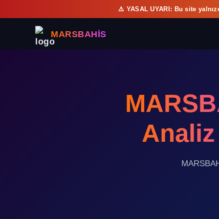
⚠️ YASAL UYARI: Bu site yalnızc
MARSBAHİS
MARSBA
Analiz
MARSBAHİS 