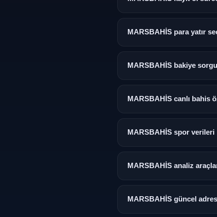
Kayıt ol işlemi ortalama 2-3 
MARSBAHİS para yatır seç
Para yatır işlemleri için ban
MARSBAHİS bakiye sorgula
Hesap panelinden bakiye bilgi
MARSBAHİS canlı bahis öze
Canlı bahis bölümünde 40'tan 
içinde yansıtılır.
MARSBAHİS spor verileri n
Spor verileri ve istatistik bö
kapsanmaktadır.
MARSBAHİS analiz araçları
Analiz araçları sezgisel aray
MARSBAHİS güncel adres de