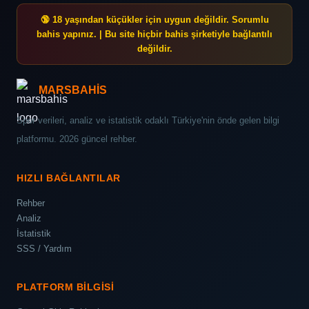
🔞 18 yaşından küçükler için uygun değildir. Sorumlu
bahis yapınız. | Bu site hiçbir bahis şirketiyle bağlantılı
değildir.
MARSBAHİS
Spor verileri, analiz ve istatistik odaklı Türkiye'nin önde gelen bilgi
platformu. 2026 güncel rehber.
HIZLI BAĞLANTILAR
Rehber
Analiz
İstatistik
SSS / Yardım
PLATFORM BILGISI