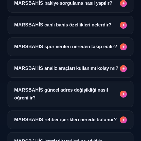
cüzdan dahil çoklu ödeme yöntemi sunulmaktadır.
MARSBAHİS bakiye sorgulama nasıl yapılır?
+
Hesap panelinden bakiye bilgilerinize anlık
ulaşabilirsiniz. Bakiye geçmişi ve işlem detayları da bu
MARSBAHİS canlı bahis özellikleri nelerdir?
+
bölümde görüntülenir.
Canlı bahis bölümünde 40'tan fazla spor dalında anlık
oranlar ve maç içi istatistikler sunulmaktadır. Oran
MARSBAHİS spor verileri nereden takip edilir?
+
güncellemeleri saniyeler içinde yansıtılır.
Spor verileri ve istatistik bölümünden anlık veriler
izlenebilir. Futbol, basketbol ve tenis başta olmak üzere
MARSBAHİS analiz araçları kullanımı kolay mı?
+
tüm dallar kapsanmaktadır.
Analiz araçları sezgisel arayüzüyle kolayca kullanılabilir.
Rehber bölümünde adım adım kullanım kılavuzları
MARSBAHİS güncel adres değişikliği nasıl
+
mevcuttur.
öğrenilir?
Bu bilgi platformunu düzenli takip ederek güncel adres
bilgisine her zaman ulaşabilirsiniz. Bildirim sistemi de
MARSBAHİS rehber içerikleri nerede bulunur?
+
mevcuttur.
Rehber bölümünde tüm kullanım kılavuzları, giriş yap
adımları ve platform özellikleri detaylı şekilde