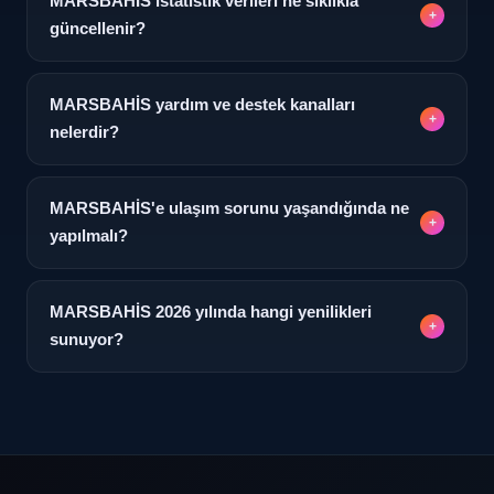
MARSBAHİS istatistik verileri ne sıklıkla
+
açıklanmaktadır.
güncellenir?
İstatistik verileri anlık güncellenmektedir. Doğrulanmış
veri kaynakları kullanılarak yüksek doğruluk oranı
MARSBAHİS yardım ve destek kanalları
+
sağlanmaktadır.
nelerdir?
Yardım bölümünden canlı destek, e-posta ve SSS
kanallarına ulaşım sağlanabilmektedir. 7/24 destek
MARSBAHİS'e ulaşım sorunu yaşandığında ne
+
hizmeti mevcuttur.
yapılmalı?
Ulaşım sorunu yaşandığında öncelikle güncel adres
bölümü kontrol edilmeli, ardından yardım kanallarına
MARSBAHİS 2026 yılında hangi yenilikleri
+
başvurulmalıdır.
sunuyor?
2026 yılında geliştirilmiş analiz araçları, genişletilmiş
spor verileri ve yenilenen canlı bahis arayüzü kullanıcı
deneyimini üst seviyeye taşımaktadır.