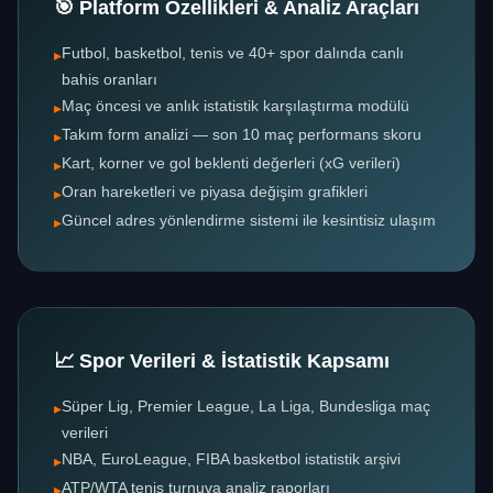
🎯 Platform Özellikleri & Analiz Araçları
Futbol, basketbol, tenis ve 40+ spor dalında canlı
bahis oranları
Maç öncesi ve anlık istatistik karşılaştırma modülü
Takım form analizi — son 10 maç performans skoru
Kart, korner ve gol beklenti değerleri (xG verileri)
Oran hareketleri ve piyasa değişim grafikleri
Güncel adres yönlendirme sistemi ile kesintisiz ulaşım
📈 Spor Verileri & İstatistik Kapsamı
Süper Lig, Premier League, La Liga, Bundesliga maç
verileri
NBA, EuroLeague, FIBA basketbol istatistik arşivi
ATP/WTA tenis turnuva analiz raporları