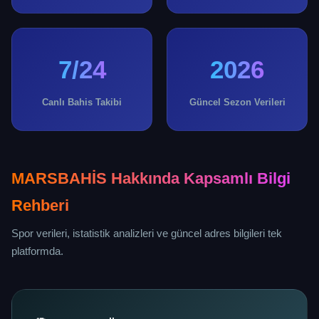
7/24
2026
Canlı Bahis Takibi
Güncel Sezon Verileri
MARSBAHİS Hakkında Kapsamlı Bilgi
Rehberi
Spor verileri, istatistik analizleri ve güncel adres bilgileri tek
platformda.