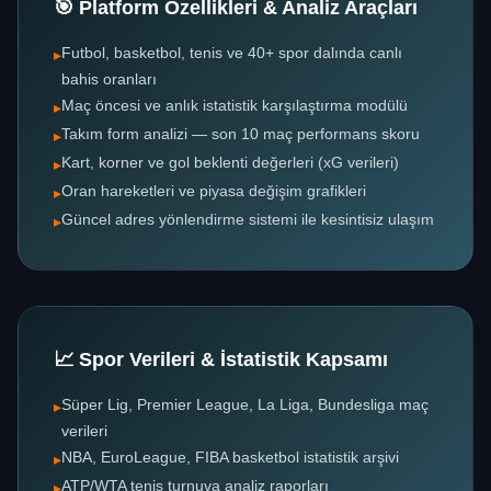
🎯 Platform Özellikleri & Analiz Araçları
Futbol, basketbol, tenis ve 40+ spor dalında canlı
bahis oranları
Maç öncesi ve anlık istatistik karşılaştırma modülü
Takım form analizi — son 10 maç performans skoru
Kart, korner ve gol beklenti değerleri (xG verileri)
Oran hareketleri ve piyasa değişim grafikleri
Güncel adres yönlendirme sistemi ile kesintisiz ulaşım
📈 Spor Verileri & İstatistik Kapsamı
Süper Lig, Premier League, La Liga, Bundesliga maç
verileri
NBA, EuroLeague, FIBA basketbol istatistik arşivi
ATP/WTA tenis turnuva analiz raporları