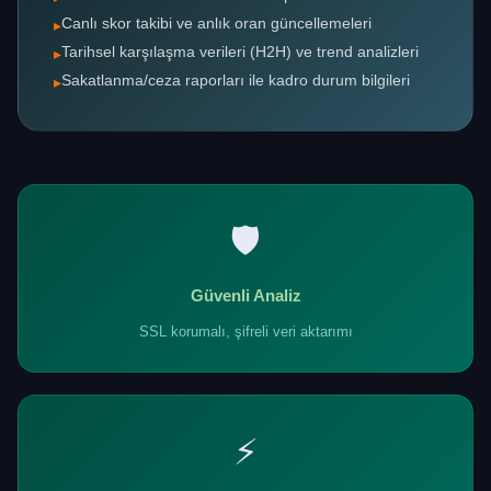
Canlı skor takibi ve anlık oran güncellemeleri
Tarihsel karşılaşma verileri (H2H) ve trend analizleri
Sakatlanma/ceza raporları ile kadro durum bilgileri
🛡️
Güvenli Analiz
SSL korumalı, şifreli veri aktarımı
⚡