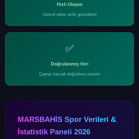
Hızlı Ulaşım
Güncel adres anlık güncellenir
✅
Doğrulanmış Veri
Çapraz kaynak doğrulama sistemi
MARSBAHİS Spor Verileri &
İstatistik Paneli 2026