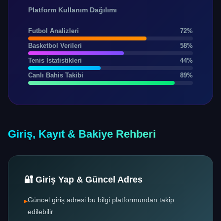
Platform Kullanım Dağılımı
Futbol Analizleri
72%
Basketbol Verileri
58%
Tenis İstatistikleri
44%
Canlı Bahis Takibi
89%
Giriş, Kayıt & Bakiye Rehberi
🔐 Giriş Yap & Güncel Adres
Güncel giriş adresi bu bilgi platformundan takip
edilebilir