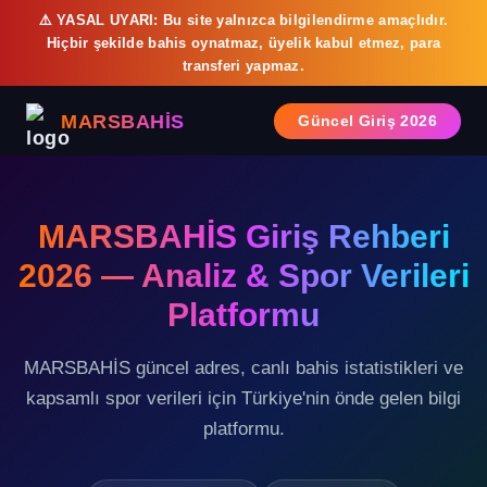
⚠️ YASAL UYARI: Bu site yalnızca bilgilendirme amaçlıdır.
Hiçbir şekilde bahis oynatmaz, üyelik kabul etmez, para
transferi yapmaz.
MARSBAHİS
Güncel Giriş 2026
MARSBAHİS Giriş Rehberi
2026 — Analiz & Spor Verileri
Platformu
MARSBAHİS güncel adres, canlı bahis istatistikleri ve
kapsamlı spor verileri için Türkiye'nin önde gelen bilgi
platformu.