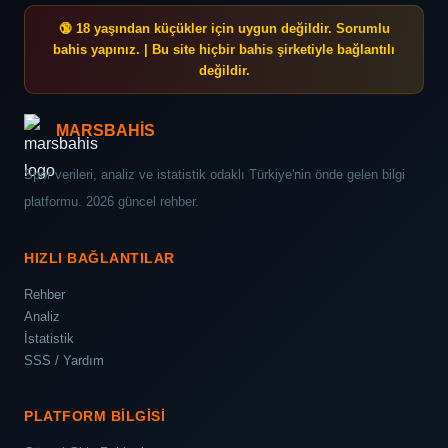
🔞 18 yaşından küçükler için uygun değildir. Sorumlu
bahis yapınız. | Bu site hiçbir bahis şirketiyle bağlantılı
değildir.
MARSBAHİS
Spor verileri, analiz ve istatistik odaklı Türkiye'nin önde gelen bilgi
platformu. 2026 güncel rehber.
HIZLI BAĞLANTILAR
Rehber
Analiz
İstatistik
SSS / Yardım
PLATFORM BILGISI