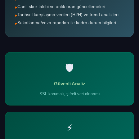
Canlı skor takibi ve anlık oran güncellemeleri
Tarihsel karşılaşma verileri (H2H) ve trend analizleri
Sakatlanma/ceza raporları ile kadro durum bilgileri
🛡️
Güvenli Analiz
SSL korumalı, şifreli veri aktarımı
⚡