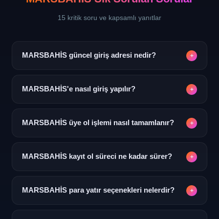
15 kritik soru ve kapsamlı yanıtlar
MARSBAHİS güncel giriş adresi nedir?
+
Güncel adres bilgisine bu bilgi platformu üzerinden anlık
olarak ulaşabilirsiniz. Adres değişikliklerinde yönlendirme
MARSBAHİS'e nasıl giriş yapılır?
+
sistemi otomatik devreye girer.
Güncel adres üzerinden giriş yap butonunu kullanarak
hesabınıza erişebilirsiniz. Doğru URL kullanımı kesintisiz
MARSBAHİS üye ol işlemi nasıl tamamlanır?
+
bağlantı için önemlidir.
Üye ol formunu doldurarak kayıt sürecini
başlatabilirsiniz. Doğrulama adımları tamamlandıktan
MARSBAHİS kayıt ol süreci ne kadar sürer?
+
sonra hesabınız aktif hale gelir.
Kayıt ol işlemi ortalama 2-3 dakika içinde
tamamlanmaktadır. Kimlik doğrulama adımı ek süre
MARSBAHİS para yatır seçenekleri nelerdir?
+
gerektirebilir.
Para yatır işlemleri için banka havalesi, kredi kartı ve e-