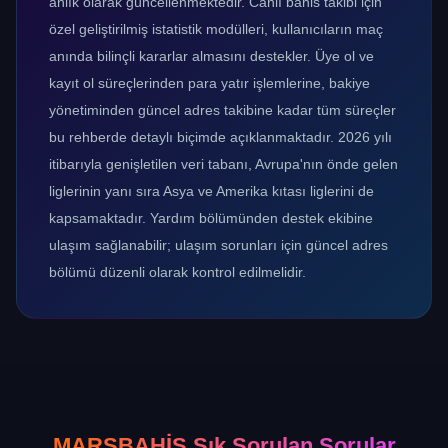
anlık olarak güncellenmektedir. Canlı bahis takibi için
özel geliştirilmiş istatistik modülleri, kullanıcıların maç
anında bilinçli kararlar almasını destekler. Üye ol ve
kayıt ol süreçlerinden para yatır işlemlerine, bakiye
yönetiminden güncel adres takibine kadar tüm süreçler
bu rehberde detaylı biçimde açıklanmaktadır. 2026 yılı
itibarıyla genişletilen veri tabanı, Avrupa'nın önde gelen
liglerinin yanı sıra Asya ve Amerika kıtası liglerini de
kapsamaktadır. Yardım bölümünden destek ekibine
ulaşım sağlanabilir; ulaşım sorunları için güncel adres
bölümü düzenli olarak kontrol edilmelidir.
MARSBAHİS Sık Sorulan Sorular