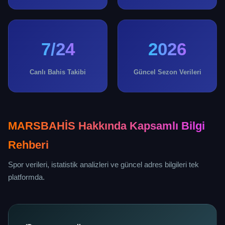
7/24
2026
Canlı Bahis Takibi
Güncel Sezon Verileri
MARSBAHİS Hakkında Kapsamlı Bilgi
Rehberi
Spor verileri, istatistik analizleri ve güncel adres bilgileri tek
platformda.