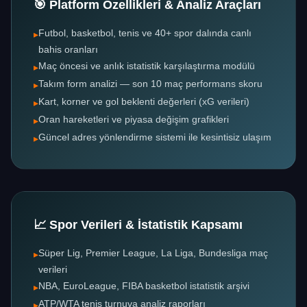
🎯 Platform Özellikleri & Analiz Araçları
Futbol, basketbol, tenis ve 40+ spor dalında canlı
bahis oranları
Maç öncesi ve anlık istatistik karşılaştırma modülü
Takım form analizi — son 10 maç performans skoru
Kart, korner ve gol beklenti değerleri (xG verileri)
Oran hareketleri ve piyasa değişim grafikleri
Güncel adres yönlendirme sistemi ile kesintisiz ulaşım
📈 Spor Verileri & İstatistik Kapsamı
Süper Lig, Premier League, La Liga, Bundesliga maç
verileri
NBA, EuroLeague, FIBA basketbol istatistik arşivi
ATP/WTA tenis turnuva analiz raporları