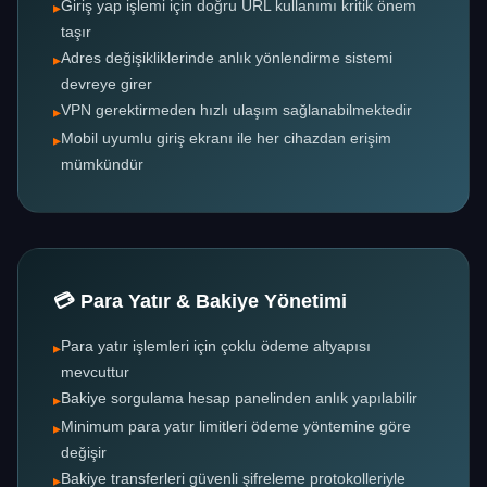
Giriş yap işlemi için doğru URL kullanımı kritik önem
taşır
Adres değişikliklerinde anlık yönlendirme sistemi
devreye girer
VPN gerektirmeden hızlı ulaşım sağlanabilmektedir
Mobil uyumlu giriş ekranı ile her cihazdan erişim
mümkündür
💳 Para Yatır & Bakiye Yönetimi
Para yatır işlemleri için çoklu ödeme altyapısı
mevcuttur
Bakiye sorgulama hesap panelinden anlık yapılabilir
Minimum para yatır limitleri ödeme yöntemine göre
değişir
Bakiye transferleri güvenli şifreleme protokolleriyle