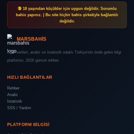
🔞 18 yaşından küçükler için uygun değildir. Sorumlu
bahis yapınız. | Bu site hiçbir bahis şirketiyle bağlantılı
değildir.
MARSBAHİS
Spor verileri, analiz ve istatistik odaklı Türkiye'nin önde gelen bilgi
platformu. 2026 güncel rehber.
HIZLI BAĞLANTILAR
Rehber
Analiz
İstatistik
SSS / Yardım
PLATFORM BILGISI