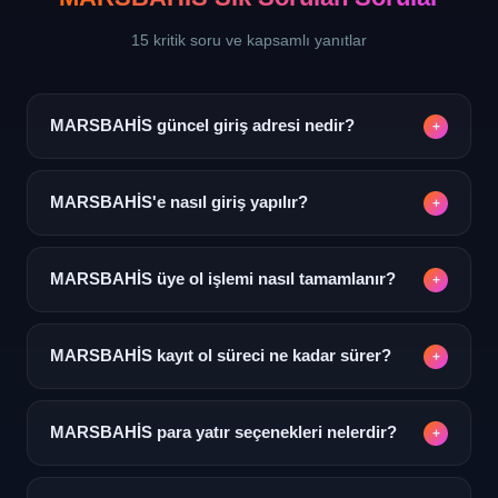
15 kritik soru ve kapsamlı yanıtlar
MARSBAHİS güncel giriş adresi nedir?
+
Güncel adres bilgisine bu bilgi platformu üzerinden anlık
olarak ulaşabilirsiniz. Adres değişikliklerinde yönlendirme
MARSBAHİS'e nasıl giriş yapılır?
+
sistemi otomatik devreye girer.
Güncel adres üzerinden giriş yap butonunu kullanarak
hesabınıza erişebilirsiniz. Doğru URL kullanımı kesintisiz
MARSBAHİS üye ol işlemi nasıl tamamlanır?
+
bağlantı için önemlidir.
Üye ol formunu doldurarak kayıt sürecini
başlatabilirsiniz. Doğrulama adımları tamamlandıktan
MARSBAHİS kayıt ol süreci ne kadar sürer?
+
sonra hesabınız aktif hale gelir.
Kayıt ol işlemi ortalama 2-3 dakika içinde
tamamlanmaktadır. Kimlik doğrulama adımı ek süre
MARSBAHİS para yatır seçenekleri nelerdir?
+
gerektirebilir.
Para yatır işlemleri için banka havalesi, kredi kartı ve e-