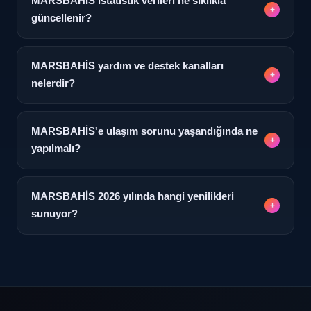
MARSBAHİS istatistik verileri ne sıklıkla
+
açıklanmaktadır.
güncellenir?
İstatistik verileri anlık güncellenmektedir. Doğrulanmış
veri kaynakları kullanılarak yüksek doğruluk oranı
MARSBAHİS yardım ve destek kanalları
+
sağlanmaktadır.
nelerdir?
Yardım bölümünden canlı destek, e-posta ve SSS
kanallarına ulaşım sağlanabilmektedir. 7/24 destek
MARSBAHİS'e ulaşım sorunu yaşandığında ne
+
hizmeti mevcuttur.
yapılmalı?
Ulaşım sorunu yaşandığında öncelikle güncel adres
bölümü kontrol edilmeli, ardından yardım kanallarına
MARSBAHİS 2026 yılında hangi yenilikleri
+
başvurulmalıdır.
sunuyor?
2026 yılında geliştirilmiş analiz araçları, genişletilmiş
spor verileri ve yenilenen canlı bahis arayüzü kullanıcı
deneyimini üst seviyeye taşımaktadır.