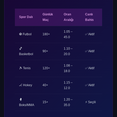
Günlük
Oran
Canlı
Spor Dalı
Maç
Aralığı
Bahis
1.05 –
⚽ Futbol
180+
✅ Aktif
45.0
🏀
1.10 –
90+
✅ Aktif
Basketbol
20.0
1.08 –
🎾 Tenis
120+
✅ Aktif
18.0
1.15 –
🏒 Hokey
40+
✅ Aktif
12.0
🥊
1.20 –
15+
⚡ Seçili
Boks/MMA
35.0