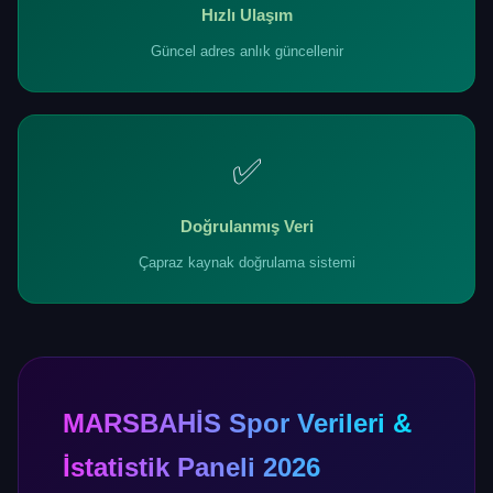
Hızlı Ulaşım
Güncel adres anlık güncellenir
✅
Doğrulanmış Veri
Çapraz kaynak doğrulama sistemi
MARSBAHİS Spor Verileri &
İstatistik Paneli 2026