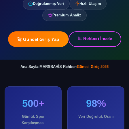
Doğrulanmış Veri
Hızlı Ulaşım
Premium Analiz
📊 Rehberi İncele
🚀 Güncel Giriş Yap
Ana Sayfa
›
MARSBAHİS Rehber
›
Güncel Giriş 2026
500+
98%
Günlük Spor
Veri Doğruluk Oranı
Karşılaşması