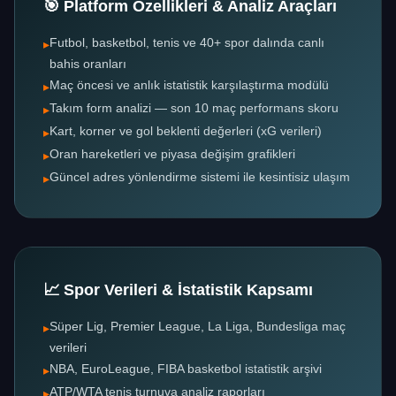
🎯 Platform Özellikleri & Analiz Araçları
Futbol, basketbol, tenis ve 40+ spor dalında canlı
bahis oranları
Maç öncesi ve anlık istatistik karşılaştırma modülü
Takım form analizi — son 10 maç performans skoru
Kart, korner ve gol beklenti değerleri (xG verileri)
Oran hareketleri ve piyasa değişim grafikleri
Güncel adres yönlendirme sistemi ile kesintisiz ulaşım
📈 Spor Verileri & İstatistik Kapsamı
Süper Lig, Premier League, La Liga, Bundesliga maç
verileri
NBA, EuroLeague, FIBA basketbol istatistik arşivi
ATP/WTA tenis turnuva analiz raporları