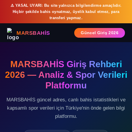
⚠️ YASAL UYARI: Bu site yalnızca bilgilendirme amaçlıdır.
Hiçbir şekilde bahis oynatmaz, üyelik kabul etmez, para
transferi yapmaz.
MARSBAHİS
Güncel Giriş 2026
MARSBAHİS Giriş Rehberi
2026 — Analiz & Spor Verileri
Platformu
MARSBAHİS güncel adres, canlı bahis istatistikleri ve
kapsamlı spor verileri için Türkiye'nin önde gelen bilgi
platformu.