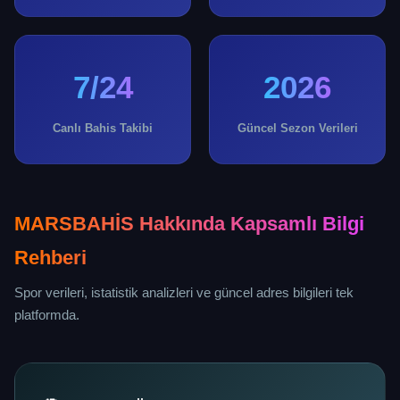
7/24
2026
Canlı Bahis Takibi
Güncel Sezon Verileri
MARSBAHİS Hakkında Kapsamlı Bilgi
Rehberi
Spor verileri, istatistik analizleri ve güncel adres bilgileri tek
platformda.