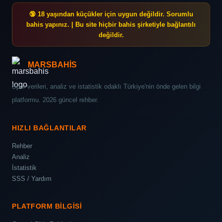
🔞 18 yaşından küçükler için uygun değildir. Sorumlu
bahis yapınız. | Bu site hiçbir bahis şirketiyle bağlantılı
değildir.
MARSBAHİS
Spor verileri, analiz ve istatistik odaklı Türkiye'nin önde gelen bilgi
platformu. 2026 güncel rehber.
HIZLI BAĞLANTILAR
Rehber
Analiz
İstatistik
SSS / Yardım
PLATFORM BILGISI