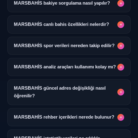
cüzdan dahil çoklu ödeme yöntemi sunulmaktadır.
MARSBAHİS bakiye sorgulama nasıl yapılır?
+
Hesap panelinden bakiye bilgilerinize anlık
ulaşabilirsiniz. Bakiye geçmişi ve işlem detayları da bu
MARSBAHİS canlı bahis özellikleri nelerdir?
+
bölümde görüntülenir.
Canlı bahis bölümünde 40'tan fazla spor dalında anlık
oranlar ve maç içi istatistikler sunulmaktadır. Oran
MARSBAHİS spor verileri nereden takip edilir?
+
güncellemeleri saniyeler içinde yansıtılır.
Spor verileri ve istatistik bölümünden anlık veriler
izlenebilir. Futbol, basketbol ve tenis başta olmak üzere
MARSBAHİS analiz araçları kullanımı kolay mı?
+
tüm dallar kapsanmaktadır.
Analiz araçları sezgisel arayüzüyle kolayca kullanılabilir.
Rehber bölümünde adım adım kullanım kılavuzları
MARSBAHİS güncel adres değişikliği nasıl
+
mevcuttur.
öğrenilir?
Bu bilgi platformunu düzenli takip ederek güncel adres
bilgisine her zaman ulaşabilirsiniz. Bildirim sistemi de
MARSBAHİS rehber içerikleri nerede bulunur?
+
mevcuttur.
Rehber bölümünde tüm kullanım kılavuzları, giriş yap
adımları ve platform özellikleri detaylı şekilde