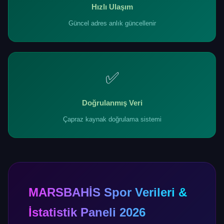
Hızlı Ulaşım
Güncel adres anlık güncellenir
✅
Doğrulanmış Veri
Çapraz kaynak doğrulama sistemi
MARSBAHİS Spor Verileri &
İstatistik Paneli 2026