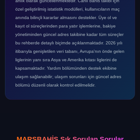
anlık olarak güncellenmektedir. Canlı bahis takibi için
özel geliştirilmiş istatistik modülleri, kullanıcıların maç
anında bilinçli kararlar almasını destekler. Üye ol ve
kayıt ol süreçlerinden para yatır işlemlerine, bakiye
yönetiminden güncel adres takibine kadar tüm süreçler
bu rehberde detaylı biçimde açıklanmaktadır. 2026 yılı
itibarıyla genişletilen veri tabanı, Avrupa'nın önde gelen
liglerinin yanı sıra Asya ve Amerika kıtası liglerini de
kapsamaktadır. Yardım bölümünden destek ekibine
ulaşım sağlanabilir; ulaşım sorunları için güncel adres
bölümü düzenli olarak kontrol edilmelidir.
MARSBAHİS Sık Sorulan Sorular