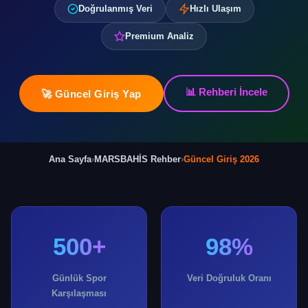
Doğrulanmış Veri
Hızlı Ulaşım
Premium Analiz
📊 Rehberi İncele
🚀 Güncel Giriş Yap
Ana Sayfa
›
MARSBAHİS Rehber
›
Güncel Giriş 2026
500+
98%
Günlük Spor
Veri Doğruluk Oranı
Karşılaşması