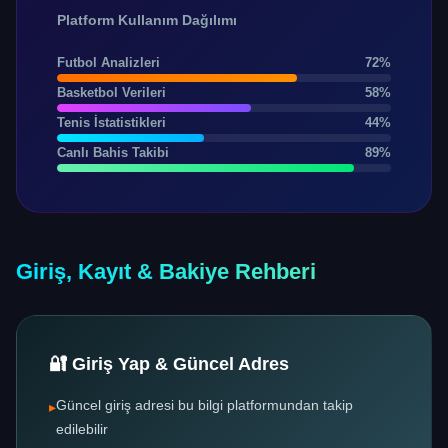
Platform Kullanım Dağılımı
Futbol Analizleri
72%
Basketbol Verileri
58%
Tenis İstatistikleri
44%
Canlı Bahis Takibi
89%
Giriş, Kayıt & Bakiye Rehberi
🔐 Giriş Yap & Güncel Adres
Güncel giriş adresi bu bilgi platformundan takip
edilebilir