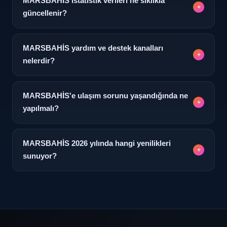
MARSBAHİS istatistik verileri ne sıklıkla
+
açıklanmaktadır.
güncellenir?
İstatistik verileri anlık güncellenmektedir. Doğrulanmış
veri kaynakları kullanılarak yüksek doğruluk oranı
MARSBAHİS yardım ve destek kanalları
+
sağlanmaktadır.
nelerdir?
Yardım bölümünden canlı destek, e-posta ve SSS
kanallarına ulaşım sağlanabilmektedir. 7/24 destek
MARSBAHİS'e ulaşım sorunu yaşandığında ne
+
hizmeti mevcuttur.
yapılmalı?
Ulaşım sorunu yaşandığında öncelikle güncel adres
bölümü kontrol edilmeli, ardından yardım kanallarına
MARSBAHİS 2026 yılında hangi yenilikleri
+
başvurulmalıdır.
sunuyor?
2026 yılında geliştirilmiş analiz araçları, genişletilmiş
spor verileri ve yenilenen canlı bahis arayüzü kullanıcı
deneyimini üst seviyeye taşımaktadır.