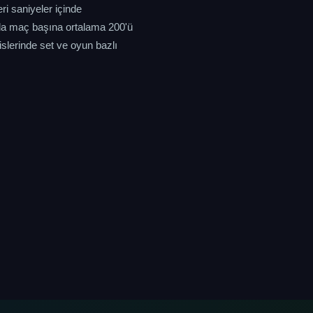
i saniyeler içinde
bolda maç başına ortalama 200'ü
slerinde set ve oyun bazlı