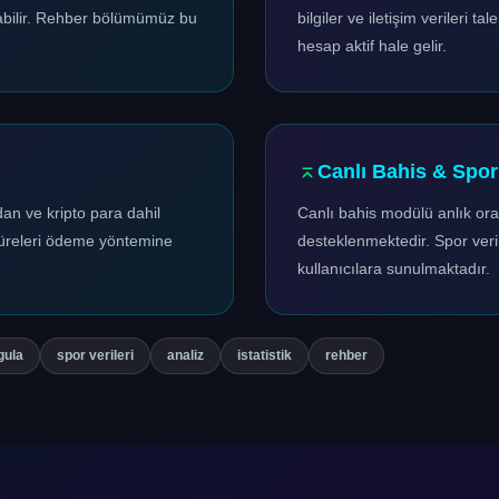
anabilir. Rehber bölümümüz bu
bilgiler ve iletişim verileri 
hesap aktif hale gelir.
Canlı Bahis & Spor 
dan ve kripto para dahil
Canlı bahis modülü anlık oran
 süreleri ödeme yöntemine
desteklenmektedir. Spor veril
kullanıcılara sunulmaktadır.
gula
spor verileri
analiz
istatistik
rehber