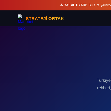
⚠️ YASAL UYARI: Bu site yalnızc
STRATEJİ ORTAK
Türkiye'
rehberi