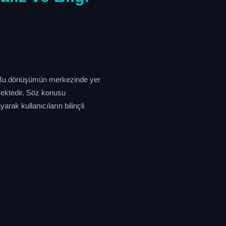
ir. Bu dönüşümün merkezinde yer
mektedir. Söz konusu
arak kullanıcıların bilinçli