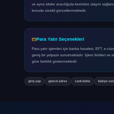
ve ayna siteler aracılığıyla kesintisiz ulaşım sağl
konuda sürekli güncellenmektedir.
Para Yatır Seçenekleri
Para yatır işlemleri için banka havalesi, EFT, e-cüz
geniş bir yelpaze sunulmaktadır. İşlem limitleri ve
göre farklılık göstermektedir.
giriş yap
güncel adres
canlı bahis
bakiye sor