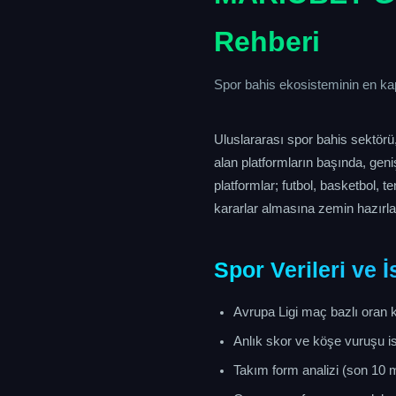
Rehberi
Spor bahis ekosisteminin en ka
Uluslararası spor bahis sektörü
alan platformların başında, gen
platformlar; futbol, basketbol, te
kararlar almasına zemin hazırl
Spor Verileri ve İ
Avrupa Ligi maç bazlı oran 
Anlık skor ve köşe vuruşu ist
Takım form analizi (son 10 