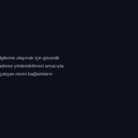
gilerine ulaşmak için güvenilir
l adrese yönlendirilmesi amacıyla
alışan resmi bağlantıların