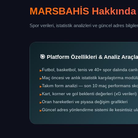
MARSBAHİS Hakkında K
Spor verileri, istatistik analizleri ve güncel adres bilgile
🎯 Platform Özellikleri & Analiz Araçla
Futbol, basketbol, tenis ve 40+ spor dalında canlı
Maç öncesi ve anlık istatistik karşılaştırma modül
Takım form analizi — son 10 maç performans sk
Kart, korner ve gol beklenti değerleri (xG verileri)
Oran hareketleri ve piyasa değişim grafikleri
Güncel adres yönlendirme sistemi ile kesintisiz u