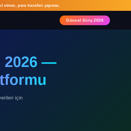
ul etmez, para transferi yapmaz.
Güncel Giriş 2026
 2026 —
atformu
rileri için