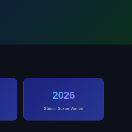
2026
Güncel Sezon Verileri