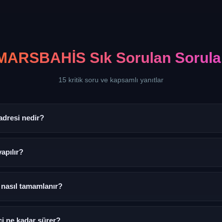
MARSBAHİS Sık Sorulan Sorula
15 kritik soru ve kapsamlı yanıtlar
dresi nedir?
i platformu üzerinden anlık olarak ulaşabilirsiniz. Adres değişikliklerin
apılır?
yap butonunu kullanarak hesabınıza erişebilirsiniz. Doğru URL kullanımı 
nasıl tamamlanır?
ıt sürecini başlatabilirsiniz. Doğrulama adımları tamamlandıktan sonra 
i ne kadar sürer?