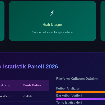
⚡
Hızlı Ulaşım
Güncel adres anlık güncellenir
İstatistik Paneli 2026
Platform Kullanım Dağılımı
 Aralığı
Canlı Bahis
Futbol Analizleri
Basketbol Verileri
 – 45.0
✅ Aktif
Tenis İstatistikleri