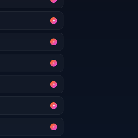
ebilir.
+
tadır.
+
ölümde görüntülenir.
+
 Oran güncellemeleri saniyeler
+
üzere tüm dallar
+
vuzları mevcuttur.
+