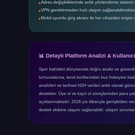
Adres değişikliklerinde anlık yönlendirme sistemi 
VPN gerektirmeden hızlı ulaşım sağlanabilmekted
Mobil uyumlu giriş ekranı ile her cihazdan eriş
📊 Detaylı Platform Analizi & Kullanıc
Spor bahisleri dünyasında doğru analiz ve güvenilir i
turnuvalarına, tenis kortlarından buz hokeyine kad
analizleri ve tarihsel H2H verileri anlık olarak günce
destekler. Üye ol ve kayıt ol süreçlerinden para y
açıklanmaktadır. 2026 yılı itibarıyla genişletilen 
destek ekibine ulaşım sağlanabilir; ulaşım sorunlar