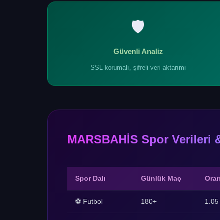
🛡️
Güvenli Analiz
SSL korumalı, şifreli veri aktarımı
MARSBAHİS Spor Verileri & 
Spor Dalı
Günlük Maç
Oran
⚽ Futbol
180+
1.05