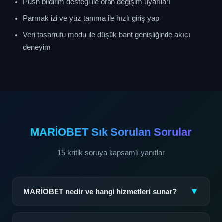
Push bildirim desteği ile oran değişim uyarıları
Parmak izi ve yüz tanıma ile hızlı giriş yap
Veri tasarrufu modu ile düşük bant genişliğinde akıcı
deneyim
MARİOBET Sık Sorulan Sorular
15 kritik soruya kapsamlı yanıtlar
▼
MARİOBET nedir ve hangi hizmetleri sunar?
Uluslararası lisanslı, spor bahsi ve casino hizmetleri