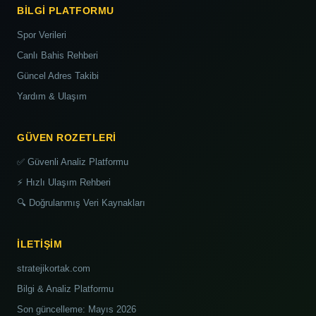
BILGI PLATFORMU
Spor Verileri
Canlı Bahis Rehberi
Güncel Adres Takibi
Yardım & Ulaşım
GÜVEN ROZETLERI
✅ Güvenli Analiz Platformu
⚡ Hızlı Ulaşım Rehberi
🔍 Doğrulanmış Veri Kaynakları
İLETIŞIM
stratejikortak.com
Bilgi & Analiz Platformu
Son güncelleme: Mayıs 2026