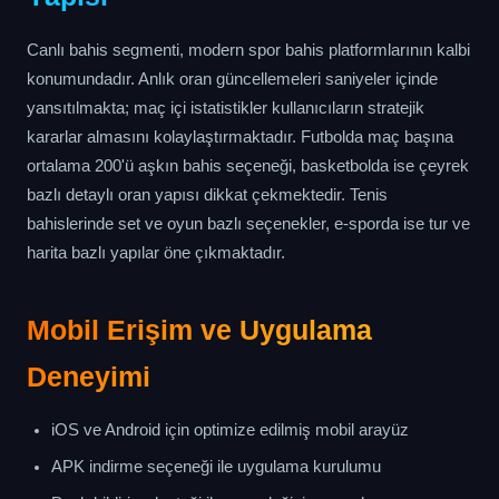
Canlı bahis segmenti, modern spor bahis platformlarının kalbi
konumundadır. Anlık oran güncellemeleri saniyeler içinde
yansıtılmakta; maç içi istatistikler kullanıcıların stratejik
kararlar almasını kolaylaştırmaktadır. Futbolda maç başına
ortalama 200'ü aşkın bahis seçeneği, basketbolda ise çeyrek
bazlı detaylı oran yapısı dikkat çekmektedir. Tenis
bahislerinde set ve oyun bazlı seçenekler, e-sporda ise tur ve
harita bazlı yapılar öne çıkmaktadır.
Mobil Erişim ve Uygulama
Deneyimi
iOS ve Android için optimize edilmiş mobil arayüz
APK indirme seçeneği ile uygulama kurulumu