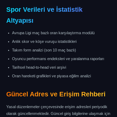
Spor Verileri ve İstatistik
Altyapısı
Avrupa Ligi maç bazlı oran karşılaştırma modülü
Anlık skor ve köşe vuruşu istatistikleri
Takım form analizi (son 10 maç bazlı)
Oyuncu performans endeksleri ve yaralanma raporları
Tarihsel head-to-head veri arşivi
Oran hareketi grafikleri ve piyasa eğilim analizi
Güncel Adres ve Erişim Rehberi
Yasal düzenlemeler çerçevesinde erişim adresleri periyodik
olarak güncellenmektedir. Güncel giriş bilgilerine ulaşmak için