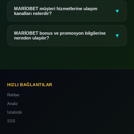
iOS 13 ve üzeri iPhone/iPad modelleri ile Android 8.0 ve
üzeri cihazlarla tam uyumlu çalışmaktadır. APK dosyası
MARİOBET müşteri hizmetlerine ulaşım
▼
kanalları nelerdir?
resmi kanaldan indirilebilmektedir.
7/24 canlı sohbet, e-posta desteği ve Telegram kanalı
üzerinden müşteri hizmetlerine ulaşım
MARİOBET bonus ve promosyon bilgilerine
▼
nereden ulaşılır?
sağlanabilmektedir. Ortalama yanıt süresi canlı
sohbette 2 dakikanın altındadır.
Promosyonlar sekmesinde hoşgeldin bonusu, kayıp
bonusu, yatırım bonusu ve freespin kampanyaları
detaylı çevrim koşullarıyla birlikte listelenmektedir.
Kampanyalar haftalık güncellenmektedir.
HIZLI BAĞLANTILAR
Rehber
Analiz
İstatistik
SSS