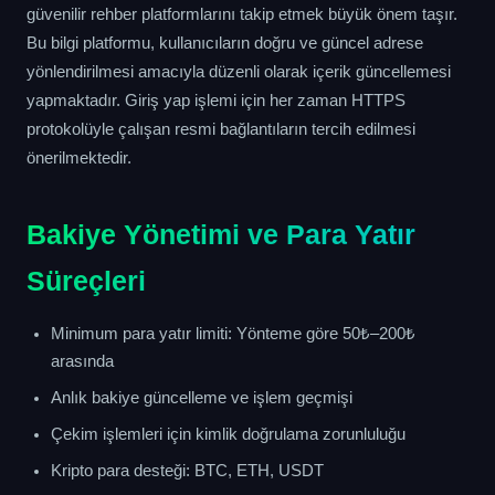
güvenilir rehber platformlarını takip etmek büyük önem taşır.
Bu bilgi platformu, kullanıcıların doğru ve güncel adrese
yönlendirilmesi amacıyla düzenli olarak içerik güncellemesi
yapmaktadır. Giriş yap işlemi için her zaman HTTPS
protokolüyle çalışan resmi bağlantıların tercih edilmesi
önerilmektedir.
Bakiye Yönetimi ve Para Yatır
Süreçleri
Minimum para yatır limiti: Yönteme göre 50₺–200₺
arasında
Anlık bakiye güncelleme ve işlem geçmişi
Çekim işlemleri için kimlik doğrulama zorunluluğu
Kripto para desteği: BTC, ETH, USDT