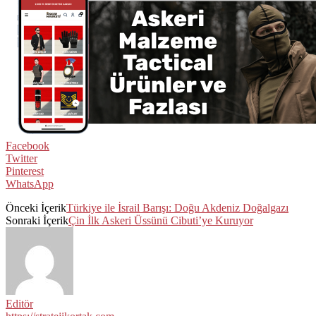
Facebook
Twitter
Pinterest
WhatsApp
Önceki İçerik
Türkiye ile İsrail Barışı: Doğu Akdeniz Doğalgazı
Sonraki İçerik
Çin İlk Askeri Üssünü Cibuti’ye Kuruyor
Editör