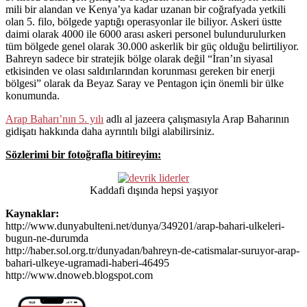
mili bir alandan ve Kenya’ya kadar uzanan bir coğrafyada yetkili
olan 5. filo, bölgede yaptığı operasyonlar ile biliyor. Askeri üstte
daimi olarak 4000 ile 6000 arası askeri personel bulundurulurken
tüm bölgede genel olarak 30.000 askerlik bir güç olduğu belirtiliyor.
Bahreyn sadece bir stratejik bölge olarak değil “İran’ın siyasal
etkisinden ve olası saldırılarından korunması gereken bir enerji
bölgesi” olarak da Beyaz Saray ve Pentagon için önemli bir ülke
konumunda.
Arap Baharı’nın 5. yılı
adlı al jazeera çalışmasıyla Arap Baharının
gidişatı hakkında daha ayrıntılı bilgi alabilirsiniz.
Sözlerimi bir fotoğrafla bitireyim:
Kaddafi dışında hepsi yaşıyor
Kaynaklar:
http://www.dunyabulteni.net/dunya/349201/arap-bahari-ulkeleri-
bugun-ne-durumda
http://haber.sol.org.tr/dunyadan/bahreyn-de-catismalar-suruyor-arap-
bahari-ulkeye-ugramadi-haberi-46495
http://www.dnoweb.blogspot.com