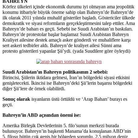
BAHREYN
Körfez ülkeleri içinde ekonomik durumu iyi olmayan ama jeopolitik
konumu itibariyle büyük öneme sahip olan Bahreyn’de Bahreyn’de
ilk olarak 2011 yılında muhalif gösteriler başladı. Göstericiler ülkede
demokratik ve siyasi reformların gerçekleştirmesini talep ettiler. Ama
Bahreyn’de baharı es geçti. Sebebi ise Suudi Arabistan’ın baskıları.
Bahreyn’de protestolar başlar başlamaz Suudi Arabistan Bahreyn
Kraliyet ailesine destek amaçlı asker gönderdi ve muhaliflere karşı
sert askeri tedbirler aldı. Bahreyn’de kraliyet ailesi Sünni ama
protesto gösterileri yapanlar Şii’ydi. (yada Suudilere göre öyleydi)
Suudi Arabistan’ın Bahreyn politikasının 2 sebebi:
Birincisi, Şiilerin iktidara gelmesi, İran’ın bölgedeki siyasi etkisini
genişletecekti. İkincisi ise Bahreyn’deki Şii’lerin başarısı bölgedeki
diğer Şii’lere de örnek olabilirdi.
Sonuç olarak
isyanların üstü örtüldü ve ‘Arap Baharı’ burayı es
geçti.
Bahreyn’in ABD açısından önemi ise:
Amerika Birleşik Devletlerinin 5. filo’sunun merkezi burada
bulunuyor. Bahreyn’in başkenti Manama’da konuşlanan ABD’nin
5. filosu bütün çok geniş bir bölgeden sorumlu. 2.5 milyon deniz