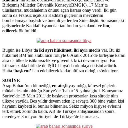
Birleşmiş Milletler Güvenlik Konseyi(BMGK), 17 Mart’ta
uluslararası müdahalenin önünü açan karara onay verdi. İki gün
sonra da Fransız uçakları Kaddafi güçlerinin mevzilerini
bombalamaya başladı ve önemli yerlerden Sirte düştü. Sonrasındaki
gelişmelerde Kaddafi isyancılar tarafından yakalandı ve
linç
edilerek
öldürüldü.
Bugün ise Libya’da
iki ayrı hükümet, iki ayrı meclis
var. Bu iki
hükümet BM’nin arabulucu rolüyle 6 Aralık 2015’de birleşme kararı
alsa da ülkede istikrarsızlık ve güvenlik krizi devam ediyor. Bu
istikrarsızlıkla birlikte de IŞİD Libya’da oldukça etkisini arttırdı.
Hatta
‘başkent’
ilan edebilecek kadar nüfuzu olduğu söyleniyor.
SURİYE
Arap Baharı’nın bitmediği,
en ateşli
yaşandığı, küresel güçlerin
müdahalesinin olduğu Suriye’de ‘bahar’ 5. yılına girdi. Komşumuz
Suriye’de 15 Mart 2011’de başlayan protestolar, kısa sürede tüm
ülkeye yayıldı. Beş yıldır devam eden iç savaşta 300 bine yakın kişi
hayatını kaybetti ki bunlar bilinenler. Sekiz milyon kişiyse evlerini
terk etmek zorunda kaldı. AB ile Türkiye anlaşmasından sonra
neredeyse 3 milyon Suriyeli de Türkiye’de barınacak.