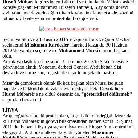
Hüsnü Mübarek
görevinden istifa etti ve tutuklandı. Yüksek askeri
konsey(başkanı Muhammed Hüseyin Tantavi), 6 ay sonra görevi
sivil yönetime devredeceğim diyerek yönetimi idare etse de, sözünü
tutmadı. Ülkede yeniden protestolar boy gösterdi.
Seçim yapıldı ve 28 Kasım 2011’de yapılan Halk ve Şura Meclisi
seçimlerini
Müslüman Kardeşler
Hareketi kazandı. 30 Haziran
2012’de yapılan seçimde ise
Muhammed Mursi
cumhurbaşkanı
oldu.
Ancak yaklaşık bir sene sonra 3 Temmuz 2013’te Sisi darbesiyle
görevinden alındı. Yönetimi darbeci General Abdülfettah Sisi
devraldı ve darbe karşıtı gösterileri kanlı bir şekilde bastırdı.
Mısır’da demokratik olarak ilk kez başkan olan Mursi ise şuan
hapiste ve hakkındaki davalar devam ediyor. Peki Devrik lider
Hüsnü Mübarek’e ne oldu? derseniz de,
“göstericileri öldürmek”
suçundan beraat etti.
LİBYA
Arap coğrafyasındaki protestolar çıktıça iktidarlar değişti. Mısır’da
ki Hüsnü Mübarek’in görevi bırakmasından hemen sonra 15 Şubat
2011’de ‘bahar’ Libya’ya sıçradı. İsyancılar Bingazi’nin kontrolünü
ele geçirdi. Ardından ülkeyi 42 yıldır yöneten
Muammer
Kaddafi
’nin kente operasyon düzenleyeceği iddia edildi ve