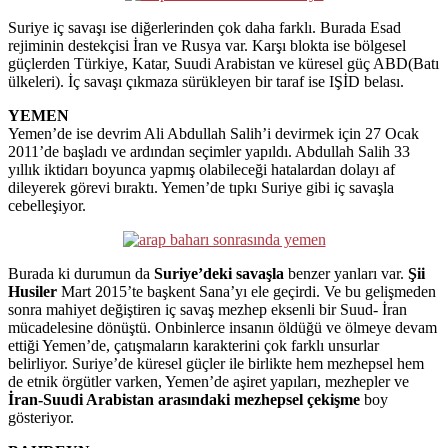
Suriye iç savaşı ise diğerlerinden çok daha farklı. Burada Esad
rejiminin destekçisi İran ve Rusya var. Karşı blokta ise bölgesel
güçlerden Türkiye, Katar, Suudi Arabistan ve küresel güç ABD(Batı
ülkeleri). İç savaşı çıkmaza sürükleyen bir taraf ise IŞİD belası.
YEMEN
Yemen’de ise devrim Ali Abdullah Salih’i devirmek için 27 Ocak
2011’de başladı ve ardından seçimler yapıldı. Abdullah Salih 33
yıllık iktidarı boyunca yapmış olabileceği hatalardan dolayı af
dileyerek görevi bıraktı. Yemen’de tıpkı Suriye gibi iç savaşla
cebelleşiyor.
Burada ki durumun da
Suriye’deki savaşla
benzer yanları var.
Şii
Husiler
Mart 2015’te başkent Sana’yı ele geçirdi. Ve bu gelişmeden
sonra mahiyet değiştiren iç savaş mezhep eksenli bir Suud- İran
mücadelesine dönüştü. Onbinlerce insanın öldüğü ve ölmeye devam
ettiği Yemen’de, çatışmaların karakterini çok farklı unsurlar
belirliyor. Suriye’de küresel güçler ile birlikte hem mezhepsel hem
de etnik örgütler varken, Yemen’de aşiret yapıları, mezhepler ve
İran-Suudi Arabistan arasındaki mezhepsel çekişme
boy
gösteriyor.