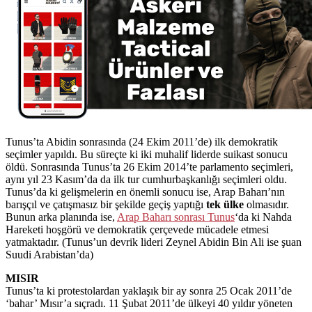
Tunus’ta Abidin sonrasında (24 Ekim 2011’de) ilk demokratik
seçimler yapıldı. Bu süreçte ki iki muhalif liderde suikast sonucu
öldü. Sonrasında Tunus’ta 26 Ekim 2014’te parlamento seçimleri,
aynı yıl 23 Kasım’da da ilk tur cumhurbaşkanlığı seçimleri oldu.
Tunus’da ki gelişmelerin en önemli sonucu ise, Arap Baharı’nın
barışçıl ve çatışmasız bir şekilde geçiş yaptığı
tek ülke
olmasıdır.
Bunun arka planında ise,
Arap Baharı sonrası Tunus
‘da ki Nahda
Hareketi hoşgörü ve demokratik çerçevede mücadele etmesi
yatmaktadır. (Tunus’un devrik lideri Zeynel Abidin Bin Ali ise şuan
Suudi Arabistan’da)
MISIR
Tunus’ta ki protestolardan yaklaşık bir ay sonra 25 Ocak 2011’de
‘bahar’ Mısır’a sıçradı. 11 Şubat 2011’de ülkeyi 40 yıldır yöneten