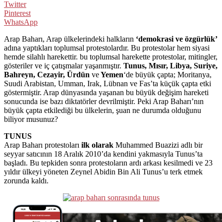
Twitter
Pinterest
WhatsApp
Arap Baharı, Arap ülkelerindeki halkların
‘demokrasi ve özgürlük’
adına yaptıkları toplumsal protestolardır. Bu protestolar hem siyasi
hemde silahlı harekettir. bu toplumsal harekette protestolar, mitingler,
gösteriler ve iç çatışmalar yaşanmıştır.
Tunus, Mısır, Libya, Suriye,
Bahreyn, Cezayir, Ürdün
ve
Yemen
‘de büyük çapta; Moritanya,
Suudi Arabistan, Umman, Irak, Lübnan ve Fas’ta küçük çapta etki
göstermiştir. Arap dünyasında yaşanan bu büyük değişim hareketi
sonucunda ise bazı diktatörler devrilmiştir. Peki Arap Baharı’nın
büyük çapta etkilediği bu ülkelerin, şuan ne durumda olduğunu
biliyor musunuz?
TUNUS
Arap Baharı protestoları
ilk olarak
Muhammed Buazizi adlı bir
seyyar satıcının 18 Aralık 2010’da kendini yakmasıyla Tunus’ta
başladı. Bu tepkiden sonra protestoların ardı arkası kesilmedi ve 23
yıldır ülkeyi yöneten Zeynel Abidin Bin Ali Tunus’u terk etmek
zorunda kaldı.