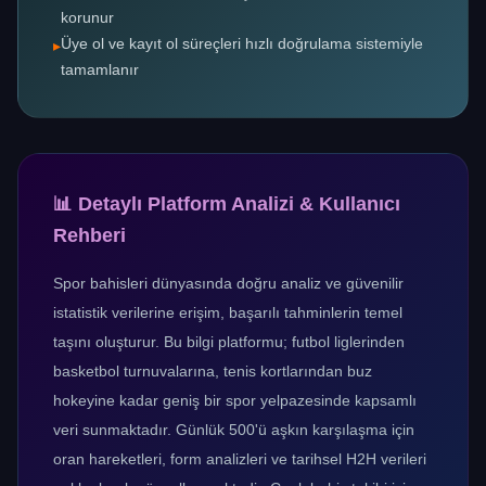
korunur
Üye ol ve kayıt ol süreçleri hızlı doğrulama sistemiyle
tamamlanır
📊 Detaylı Platform Analizi & Kullanıcı
Rehberi
Spor bahisleri dünyasında doğru analiz ve güvenilir
istatistik verilerine erişim, başarılı tahminlerin temel
taşını oluşturur. Bu bilgi platformu; futbol liglerinden
basketbol turnuvalarına, tenis kortlarından buz
hokeyine kadar geniş bir spor yelpazesinde kapsamlı
veri sunmaktadır. Günlük 500'ü aşkın karşılaşma için
oran hareketleri, form analizleri ve tarihsel H2H verileri