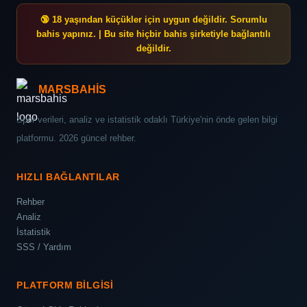
🔞 18 yaşından küçükler için uygun değildir. Sorumlu
bahis yapınız. | Bu site hiçbir bahis şirketiyle bağlantılı
değildir.
MARSBAHİS
Spor verileri, analiz ve istatistik odaklı Türkiye'nin önde gelen bilgi
platformu. 2026 güncel rehber.
HIZLI BAĞLANTILAR
Rehber
Analiz
İstatistik
SSS / Yardım
PLATFORM BILGISI