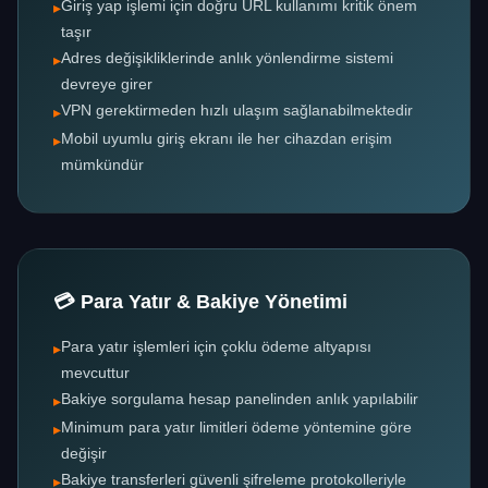
Giriş yap işlemi için doğru URL kullanımı kritik önem
taşır
Adres değişikliklerinde anlık yönlendirme sistemi
devreye girer
VPN gerektirmeden hızlı ulaşım sağlanabilmektedir
Mobil uyumlu giriş ekranı ile her cihazdan erişim
mümkündür
💳 Para Yatır & Bakiye Yönetimi
Para yatır işlemleri için çoklu ödeme altyapısı
mevcuttur
Bakiye sorgulama hesap panelinden anlık yapılabilir
Minimum para yatır limitleri ödeme yöntemine göre
değişir
Bakiye transferleri güvenli şifreleme protokolleriyle