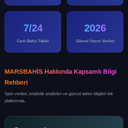
7/24
2026
Canlı Bahis Takibi
Güncel Sezon Verileri
MARSBAHİS Hakkında Kapsamlı Bilgi
Rehberi
Spor verileri, istatistik analizleri ve güncel adres bilgileri tek
platformda.