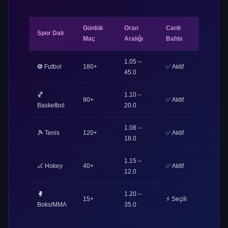
Günlük
Oran
Canlı
Spor Dalı
Maç
Aralığı
Bahis
1.05 –
⚽ Futbol
180+
✅ Aktif
45.0
🏀
1.10 –
90+
✅ Aktif
Basketbol
20.0
1.08 –
🎾 Tenis
120+
✅ Aktif
18.0
1.15 –
🏒 Hokey
40+
✅ Aktif
12.0
🥊
1.20 –
15+
⚡ Seçili
Boks/MMA
35.0