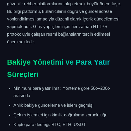
güvenilir rehber platformlarını takip etmek büyük önem taşır.
Bu bilgi platformu, kullanıcıların doğru ve güncel adrese
yönlendirilmesi amacıyla düzenli olarak içerik güncellemesi
yapmaktadır. Giriş yap işlemi için her zaman HTTPS
protokolüyle çalışan resmi bağlantıların tercih edilmesi
önerilmektedir.
Bakiye Yönetimi ve Para Yatır
Süreçleri
Minimum para yatır limiti: Yönteme göre 50₺–200₺
arasında
Anlık bakiye güncelleme ve işlem geçmişi
Çekim işlemleri için kimlik doğrulama zorunluluğu
Kripto para desteği: BTC, ETH, USDT