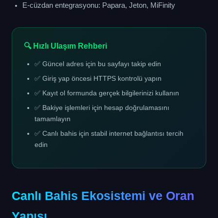
E-cüzdan entegrasyonu: Papara, Jeton, MiFinity
🔍 Hızlı Ulaşım Rehberi
✅ Güncel adres için bu sayfayı takip edin
✅ Giriş yap öncesi HTTPS kontrolü yapın
✅ Kayıt ol formunda gerçek bilgilerinizi kullanın
✅ Bakiye işlemleri için hesap doğrulamasını
tamamlayın
✅ Canlı bahis için stabil internet bağlantısı tercih
edin
Canlı Bahis Ekosistemi ve Oran
Yapısı