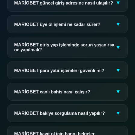
sunan köklü bir dijital platform olup futbol, basketbol,
▼
MARİOBET güncel giriş adresine nasıl ulaşılır?
tenis ve e-spor başta olmak üzere 30'dan fazla branşı
Güncel adrese güvenilir rehber platformları, sosyal
kapsamaktadır.
medya kanalları veya müşteri hizmetleri aracılığıyla
▼
MARİOBET üye ol işlemi ne kadar sürer?
ulaşılabilir. Bu bilgi platformu güncel giriş bilgilerini
Kayıt ol formu doldurulduktan sonra e-posta
düzenli olarak paylaşmaktadır.
doğrulaması ile birlikte hesap 2–5 dakika içinde aktif
MARİOBET giriş yap işleminde sorun yaşanırsa
▼
ne yapılmalı?
hale gelmektedir. Kimlik doğrulama süreci 24 saate
kadar uzayabilir.
Tarayıcı önbelleği temizlenmeli, farklı bir tarayıcı
denenmeli ve güncel adres kontrol edilmelidir. Sorun
▼
MARİOBET para yatır işlemleri güvenli mi?
devam ederse 7/24 canlı destek hattına başvurulabilir.
256-bit SSL şifreleme ve PCI DSS uyumlu ödeme
altyapısı sayesinde tüm finansal işlemler güvenli
▼
MARİOBET canlı bahis nasıl çalışır?
ortamda gerçekleştirilmektedir. Banka havalesi, e-
Devam eden maçlara anlık olarak bahis yapılabilmekte;
cüzdan ve kripto para seçenekleri mevcuttur.
oranlar her birkaç saniyede bir güncellenmektedir. Canlı
▼
MARİOBET bakiye sorgulama nasıl yapılır?
istatistikler ve görsel skor takibi aynı ekranda
Hesap panelinin sağ üst köşesinde anlık bakiye
sunulmaktadır.
görüntülenmektedir. Detaylı işlem geçmişine ise hesap
MARİOBET kayıt ol için hangi belgeler