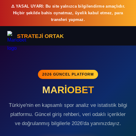
⚠️ YASAL UYARI: Bu site yalnızca bilgilendirme amaçlıdır.
Hiçbir şekilde bahis oynatmaz, üyelik kabul etmez, para
transferi yapmaz.
STRATEJİ ORTAK
2026 GÜNCEL PLATFORM
MARİOBET
Türkiye'nin en kapsamlı spor analiz ve istatistik bilgi
platformu. Güncel giriş rehberi, veri odaklı içerikler
ve doğrulanmış bilgilerle 2026'da yanınızdayız.