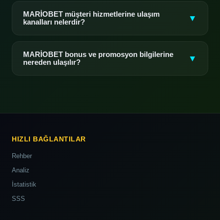
iOS 13 ve üzeri iPhone/iPad modelleri ile Android 8.0 ve
üzeri cihazlarla tam uyumlu çalışmaktadır. APK dosyası
MARİOBET müşteri hizmetlerine ulaşım
▼
kanalları nelerdir?
resmi kanaldan indirilebilmektedir.
7/24 canlı sohbet, e-posta desteği ve Telegram kanalı
üzerinden müşteri hizmetlerine ulaşım
MARİOBET bonus ve promosyon bilgilerine
▼
nereden ulaşılır?
sağlanabilmektedir. Ortalama yanıt süresi canlı
sohbette 2 dakikanın altındadır.
Promosyonlar sekmesinde hoşgeldin bonusu, kayıp
bonusu, yatırım bonusu ve freespin kampanyaları
detaylı çevrim koşullarıyla birlikte listelenmektedir.
Kampanyalar haftalık güncellenmektedir.
HIZLI BAĞLANTILAR
Rehber
Analiz
İstatistik
SSS