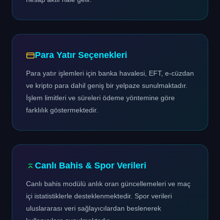
Para Yatır Seçenekleri
Para yatır işlemleri için banka havalesi, EFT, e-cüzdan
ve kripto para dahil geniş bir yelpaze sunulmaktadır.
İşlem limitleri ve süreleri ödeme yöntemine göre
farklılık göstermektedir.
Canlı Bahis & Spor Verileri
Canlı bahis modülü anlık oran güncellemeleri ve maç
içi istatistiklerle desteklenmektedir. Spor verileri
uluslararası veri sağlayıcılardan beslenerek