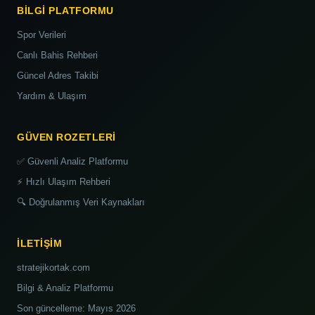
BILGI PLATFORMU
Spor Verileri
Canlı Bahis Rehberi
Güncel Adres Takibi
Yardım & Ulaşım
GÜVEN ROZETLERI
✅ Güvenli Analiz Platformu
⚡ Hızlı Ulaşım Rehberi
🔍 Doğrulanmış Veri Kaynakları
İLETIŞIM
stratejikortak.com
Bilgi & Analiz Platformu
Son güncelleme: Mayıs 2026