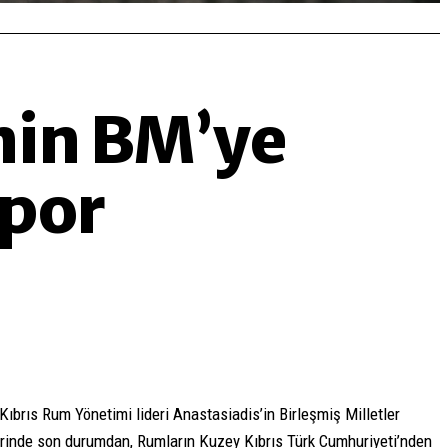
nin BM’ye
apor
ıbrıs Rum Yönetimi lideri Anastasiadis’in Birleşmiş Milletler
erinde son durumdan, Rumların Kuzey Kıbrıs Türk Cumhuriyeti’nden