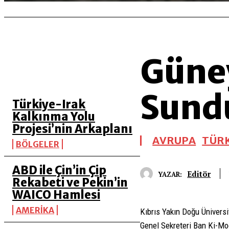
Güney
SON 5 YAZI
Sundu
Türkiye-Irak
Kalkınma Yolu
Projesi’nin Arkaplanı
AVRUPA
TÜRK
BÖLGELER
ABD ile Çin’in Çip
Editör
YAZAR:
Rekabeti ve Pekin’in
WAICO Hamlesi
AMERİKA
Kıbrıs Yakın Doğu Üniversi
Genel Sekreteri Ban Ki-Mo