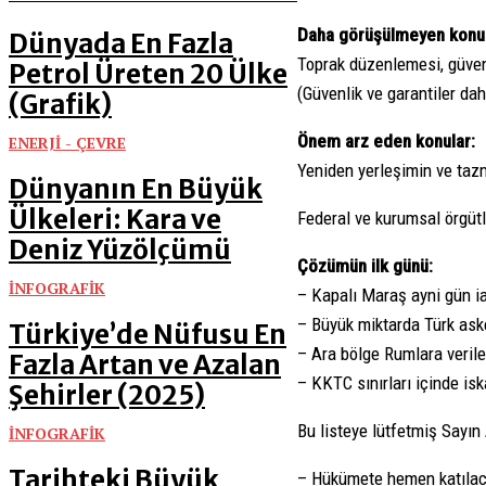
Daha görüşülmeyen konul
Dünyada En Fazla
Toprak düzenlemesi, güvenl
Petrol Üreten 20 Ülke
(Güvenlik ve garantiler da
(Grafik)
Önem arz eden konular:
ENERJİ - ÇEVRE
Yeniden yerleşimin ve tazm
Dünyanın En Büyük
Ülkeleri: Kara ve
Federal ve kurumsal örgütl
Deniz Yüzölçümü
Çözümün ilk günü:
İNFOGRAFİK
– Kapalı Maraş ayni gün i
– Büyük miktarda Türk aske
Türkiye’de Nüfusu En
– Ara bölge Rumlara verile
Fazla Artan ve Azalan
– KKTC sınırları içinde is
Şehirler (2025)
Bu listeye lütfetmiş Sayın
İNFOGRAFİK
Tarihteki Büyük
– Hükümete hemen katılac