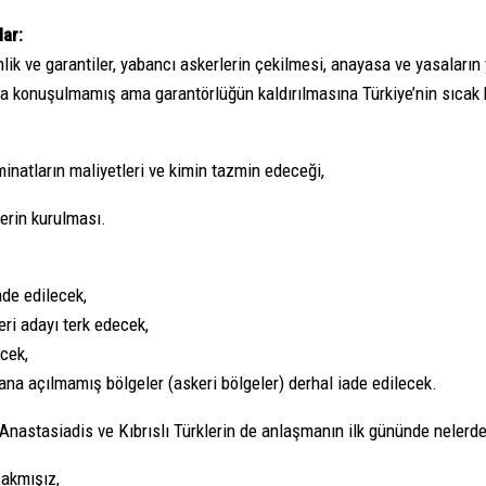
ar:
ik ve garantiler, yabancı askerlerin çekilmesi, anayasa ve yasaların
ha konuşulmamış ama garantörlüğün kaldırılmasına Türkiye’nin sıcak b
inatların maliyetleri ve kimin tazmin edeceği,
erin kurulması.
ade edilecek,
ri adayı terk edecek,
cek,
kana açılmamış bölgeler (askeri bölgeler) derhal iade edilecek.
 Anastasiadis ve Kıbrıslı Türklerin de anlaşmanın ilk gününde nelerd
akmışız,