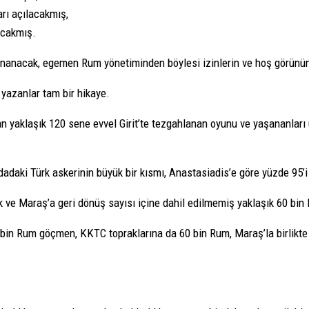
rı açılacakmış,
acakmış.
nanacak, egemen Rum yönetiminden böylesi izinlerin ve hoş görünün
yazanlar tam bir hikaye.
an yaklaşık 120 sene evvel Girit’te tezgahlanan oyunu ve yaşananları
adaki Türk askerinin büyük bir kısmı, Anastasiadis’e göre yüzde 95’i 
 ve Maraş’a geri dönüş sayısı içine dahil edilmemiş yaklaşık 60 bin
0 bin Rum göçmen, KKTC topraklarına da 60 bin Rum, Maraş’la birlikt