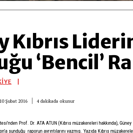
 Kıbrıs Lideri
ğu ‘Bencil’ R
İYE
okunur
4
dakikada
10 Şubat 2016
tesi’nden Prof. Dr. ATA ATUN (Kıbrıs müzakereleri hakkında), Güney K
on’a sunduğu raporun ayrıntılarını yazmış. Yazıda Kıbrıs müzakerel