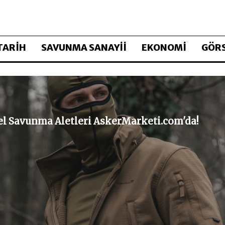
TARİH
SAVUNMA SANAYİİ
EKONOMİ
GÖRS
sel Savunma Aletleri AskerMarketi.com'da!