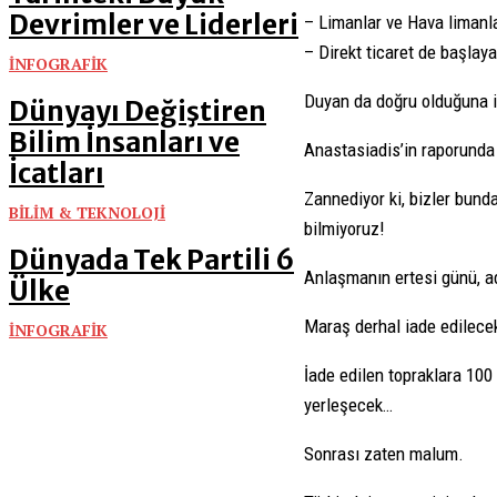
Devrimler ve Liderleri
– Limanlar ve Hava limanla
– Direkt ticaret de başlay
İNFOGRAFİK
Duyan da doğru olduğuna i
Dünyayı Değiştiren
Bilim İnsanları ve
Anastasiadis’in raporunda 
İcatları
Zannediyor ki, bizler bund
BİLİM & TEKNOLOJİ
bilmiyoruz!
Dünyada Tek Partili 6
Anlaşmanın ertesi günü, ad
Ülke
Maraş derhal iade edilecek
İNFOGRAFİK
İade edilen topraklara 10
yerleşecek…
Sonrası zaten malum.