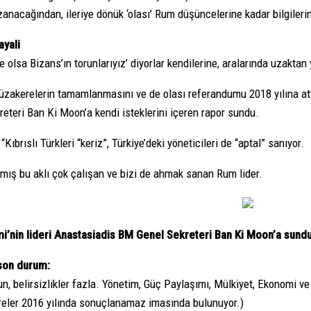
zanacağından, ileriye dönük ‘olası’ Rum düşüncelerine kadar bilgilerin
ayali
 olsa Bizans’ın torunlarıyız’ diyorlar kendilerine, aralarında uzaktan
üzakerelerin tamamlanmasını ve de olası referandumu 2018 yılına at
reteri Ban Ki Moon’a kendi isteklerini içeren rapor sundu.
ıbrıslı Türkleri “keriz”, Türkiye’deki yöneticileri de “aptal” sanıyor.
mış bu aklı çok çalışan ve bizi de ahmak sanan Rum lider.
i’nin lideri Anastasiadis BM Genel Sekreteri Ban Ki Moon’a sunduğ
son durum:
n, belirsizlikler fazla. Yönetim, Güç Paylaşımı, Mülkiyet, Ekonomi v
eler 2016 yılında sonuçlanamaz imasında bulunuyor.)