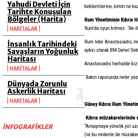
Yahudi Devleti İçin
beklentilerine, kimin ne ka
Tarihte Konuşulan
Bölgeler (Harita)
Rum Yönetiminin Kıbrıs H
Rum’da oyun bitmez. ‘Ne de
HARİTALAR
Rum lider Anastasiadis, m
İnsanlık Tarihindeki
aykırı olarak BM Genel Sek
Savaşların Yoğunluk
Haritası
Anastasiadis herhalde biz “K
HARİTALAR
Bakın raporunda neler yaz
Dünyada Zorunlu
Askerlik Haritası
HARİTALAR
Güney Kıbrıs Rum Yönetim
Kıbrıs müzakarelerinde 
İNFOGRAFIKLER
“Anlaşmaya yönelik yol uzu
(ve bu nedenle de müzaker