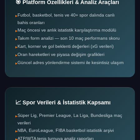
🎯 Platform Özellikleri & Analiz Araçları
Futbol, basketbol, tenis ve 40+ spor dalında canlı
bahis oranları
Maç öncesi ve anlık istatistik karşılaştırma modülü
Takım form analizi — son 10 maç performans skoru
Kart, korner ve gol beklenti değerleri (xG verileri)
Oran hareketleri ve piyasa değişim grafikleri
Güncel adres yönlendirme sistemi ile kesintisiz ulaşım
📈 Spor Verileri & İstatistik Kapsamı
Süper Lig, Premier League, La Liga, Bundesliga maç
verileri
NBA, EuroLeague, FIBA basketbol istatistik arşivi
ATP/WTA tenis turnuva analiz raporları