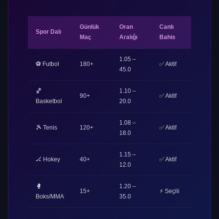
Günlük
Oran
Canlı
Spor Dalı
Maç
Aralığı
Bahis
1.05 –
⚽ Futbol
180+
✅ Aktif
45.0
🏀
1.10 –
90+
✅ Aktif
Basketbol
20.0
1.08 –
🎾 Tenis
120+
✅ Aktif
18.0
1.15 –
🏒 Hokey
40+
✅ Aktif
12.0
🥊
1.20 –
15+
⚡ Seçili
Boks/MMA
35.0