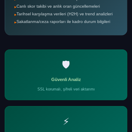
Canlı skor takibi ve anlık oran güncellemeleri
Tarihsel karşılaşma verileri (H2H) ve trend analizleri
Sakatlanma/ceza raporları ile kadro durum bilgileri
🛡️
Güvenli Analiz
SSL korumalı, şifreli veri aktarımı
⚡