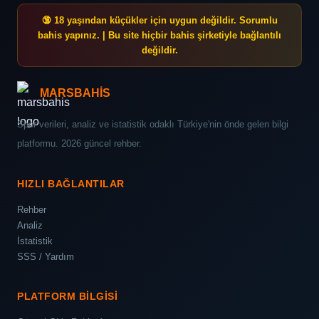
🔞 18 yaşından küçükler için uygun değildir. Sorumlu
bahis yapınız. | Bu site hiçbir bahis şirketiyle bağlantılı
değildir.
MARSBAHİS
Spor verileri, analiz ve istatistik odaklı Türkiye'nin önde gelen bilgi
platformu. 2026 güncel rehber.
HIZLI BAĞLANTILAR
Rehber
Analiz
İstatistik
SSS / Yardım
PLATFORM BILGISI