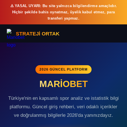
⚠️ YASAL UYARI: Bu site yalnızca bilgilendirme amaçlıdır.
Hiçbir şekilde bahis oynatmaz, üyelik kabul etmez, para
transferi yapmaz.
STRATEJİ ORTAK
2026 GÜNCEL PLATFORM
MARİOBET
Türkiye'nin en kapsamlı spor analiz ve istatistik bilgi
platformu. Güncel giriş rehberi, veri odaklı içerikler
ve doğrulanmış bilgilerle 2026'da yanınızdayız.