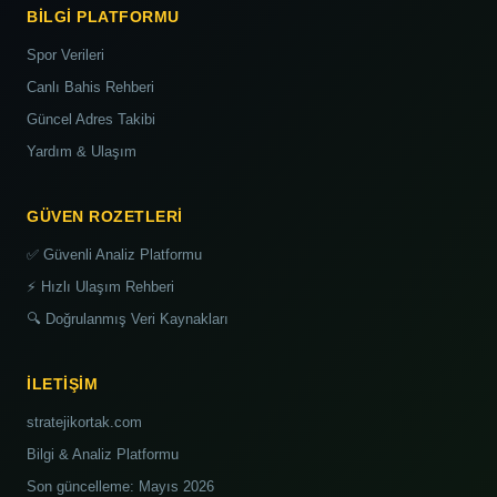
BILGI PLATFORMU
Spor Verileri
Canlı Bahis Rehberi
Güncel Adres Takibi
Yardım & Ulaşım
GÜVEN ROZETLERI
✅ Güvenli Analiz Platformu
⚡ Hızlı Ulaşım Rehberi
🔍 Doğrulanmış Veri Kaynakları
İLETIŞIM
stratejikortak.com
Bilgi & Analiz Platformu
Son güncelleme: Mayıs 2026