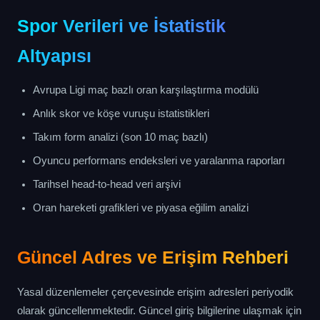
Spor Verileri ve İstatistik
Altyapısı
Avrupa Ligi maç bazlı oran karşılaştırma modülü
Anlık skor ve köşe vuruşu istatistikleri
Takım form analizi (son 10 maç bazlı)
Oyuncu performans endeksleri ve yaralanma raporları
Tarihsel head-to-head veri arşivi
Oran hareketi grafikleri ve piyasa eğilim analizi
Güncel Adres ve Erişim Rehberi
Yasal düzenlemeler çerçevesinde erişim adresleri periyodik
olarak güncellenmektedir. Güncel giriş bilgilerine ulaşmak için