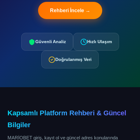
Rehberi İncele →
Güvenli Analiz
Hızlı Ulaşım
Doğrulanmış Veri
Kapsamlı Platform Rehberi & Güncel
Bilgiler
MARİOBET giriş, kayıt ol ve güncel adres konularında