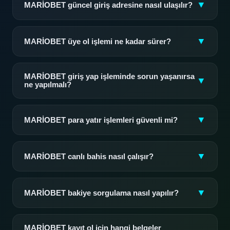
sunan köklü bir dijital platform olup futbol, basketbol,
▼
MARİOBET güncel giriş adresine nasıl ulaşılır?
tenis ve e-spor başta olmak üzere 30'dan fazla branşı
Güncel adrese güvenilir rehber platformları, sosyal
kapsamaktadır.
medya kanalları veya müşteri hizmetleri aracılığıyla
▼
MARİOBET üye ol işlemi ne kadar sürer?
ulaşılabilir. Bu bilgi platformu güncel giriş bilgilerini
Kayıt ol formu doldurulduktan sonra e-posta
düzenli olarak paylaşmaktadır.
doğrulaması ile birlikte hesap 2–5 dakika içinde aktif
MARİOBET giriş yap işleminde sorun yaşanırsa
▼
ne yapılmalı?
hale gelmektedir. Kimlik doğrulama süreci 24 saate
kadar uzayabilir.
Tarayıcı önbelleği temizlenmeli, farklı bir tarayıcı
denenmeli ve güncel adres kontrol edilmelidir. Sorun
▼
MARİOBET para yatır işlemleri güvenli mi?
devam ederse 7/24 canlı destek hattına başvurulabilir.
256-bit SSL şifreleme ve PCI DSS uyumlu ödeme
altyapısı sayesinde tüm finansal işlemler güvenli
▼
MARİOBET canlı bahis nasıl çalışır?
ortamda gerçekleştirilmektedir. Banka havalesi, e-
Devam eden maçlara anlık olarak bahis yapılabilmekte;
cüzdan ve kripto para seçenekleri mevcuttur.
oranlar her birkaç saniyede bir güncellenmektedir. Canlı
▼
MARİOBET bakiye sorgulama nasıl yapılır?
istatistikler ve görsel skor takibi aynı ekranda
Hesap panelinin sağ üst köşesinde anlık bakiye
sunulmaktadır.
görüntülenmektedir. Detaylı işlem geçmişine ise hesap
MARİOBET kayıt ol için hangi belgeler