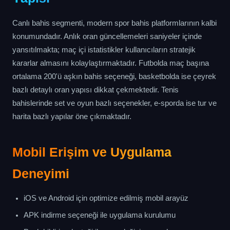
Canlı bahis segmenti, modern spor bahis platformlarının kalbi
konumundadır. Anlık oran güncellemeleri saniyeler içinde
yansıtılmakta; maç içi istatistikler kullanıcıların stratejik
kararlar almasını kolaylaştırmaktadır. Futbolda maç başına
ortalama 200'ü aşkın bahis seçeneği, basketbolda ise çeyrek
bazlı detaylı oran yapısı dikkat çekmektedir. Tenis
bahislerinde set ve oyun bazlı seçenekler, e-sporda ise tur ve
harita bazlı yapılar öne çıkmaktadır.
Mobil Erişim ve Uygulama
Deneyimi
iOS ve Android için optimize edilmiş mobil arayüz
APK indirme seçeneği ile uygulama kurulumu