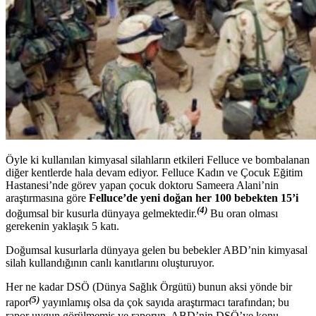
Öyle ki kullanılan kimyasal silahların etkileri Felluce ve bombalanan
diğer kentlerde hala devam ediyor. Felluce Kadın ve Çocuk Eğitim
Hastanesi’nde görev yapan çocuk doktoru Sameera Alani’nin
araştırmasına göre
Felluce’de yeni doğan her 100 bebekten 15’i
(4)
doğumsal bir kusurla dünyaya gelmektedir.
Bu oran olması
gerekenin yaklaşık 5 katı.
Doğumsal kusurlarla dünyaya gelen bu bebekler ABD’nin kimyasal
silah kullandığının canlı kanıtlarını oluşturuyor.
Her ne kadar DSÖ (Dünya Sağlık Örgütü) bunun aksi yönde bir
(5)
rapor
yayınlamış olsa da çok sayıda araştırmacı tarafından; bu
rapor uygun görülmemiş ve raporun, ABD’nin DSÖ’ye konu