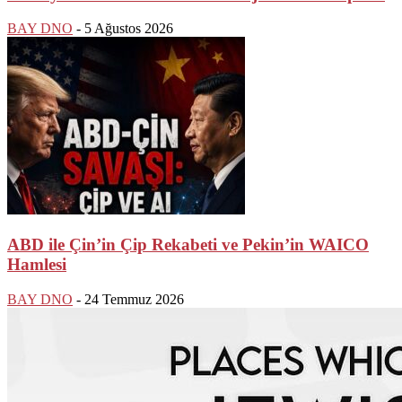
BAY DNO
-
5 Ağustos 2026
ABD ile Çin’in Çip Rekabeti ve Pekin’in WAICO
Hamlesi
BAY DNO
-
24 Temmuz 2026