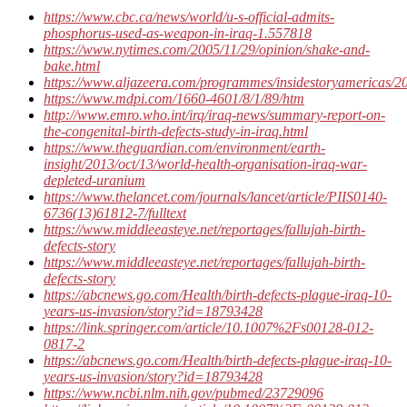
https://www.cbc.ca/news/world/u-s-official-admits-
phosphorus-used-as-weapon-in-iraq-1.557818
https://www.nytimes.com/2005/11/29/opinion/shake-and-
bake.html
https://www.aljazeera.com/programmes/insidestoryamericas/
https://www.mdpi.com/1660-4601/8/1/89/htm
http://www.emro.who.int/irq/iraq-news/summary-report-on-
the-congenital-birth-defects-study-in-iraq.html
https://www.theguardian.com/environment/earth-
insight/2013/oct/13/world-health-organisation-iraq-war-
depleted-uranium
https://www.thelancet.com/journals/lancet/article/PIIS0140-
6736(13)61812-7/fulltext
https://www.middleeasteye.net/reportages/fallujah-birth-
defects-story
https://www.middleeasteye.net/reportages/fallujah-birth-
defects-story
https://abcnews.go.com/Health/birth-defects-plague-iraq-10-
years-us-invasion/story?id=18793428
https://link.springer.com/article/10.1007%2Fs00128-012-
0817-2
https://abcnews.go.com/Health/birth-defects-plague-iraq-10-
years-us-invasion/story?id=18793428
https://www.ncbi.nlm.nih.gov/pubmed/23729096