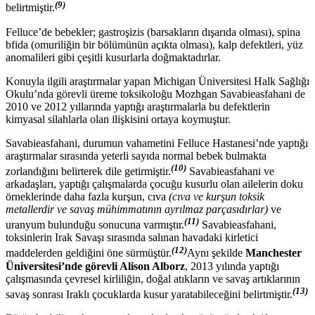
(9)
belirtmiştir.
Felluce’de bebekler; gastroşizis (barsakların dışarıda olması), spina
bfida (omuriliğin bir bölümünün açıkta olması), kalp defektleri, yüz
anomalileri gibi çeşitli kusurlarla doğmaktadırlar.
Konuyla ilgili araştırmalar yapan Michigan Üniversitesi Halk Sağlığı
Okulu’nda görevli üreme toksikoloğu Mozhgan Savabieasfahani de
2010 ve 2012 yıllarında yaptığı araştırmalarla bu defektlerin
kimyasal silahlarla olan ilişkisini ortaya koymuştur.
Savabieasfahani, durumun vahametini Felluce Hastanesi’nde yaptığı
araştırmalar sırasında yeterli sayıda normal bebek bulmakta
(10)
zorlandığını belirterek dile getirmiştir.
Savabieasfahani ve
arkadaşları, yaptığı çalışmalarda çocuğu kusurlu olan ailelerin doku
örneklerinde daha fazla kurşun, cıva
(cıva ve kurşun toksik
metallerdir ve savaş mühimmatının ayrılmaz parçasıdırlar)
ve
(11)
uranyum bulunduğu sonucuna varmıştır.
Savabieasfahani,
toksinlerin Irak Savaşı sırasında salınan havadaki kirletici
(12)
maddelerden geldiğini öne sürmüştür.
Aynı şekilde
Manchester
Üniversitesi’nde görevli Alison Alborz
, 2013 yılında yaptığı
çalışmasında çevresel kirliliğin, doğal atıkların ve savaş artıklarının
(13)
savaş sonrası Iraklı çocuklarda kusur yaratabileceğini belirtmiştir.