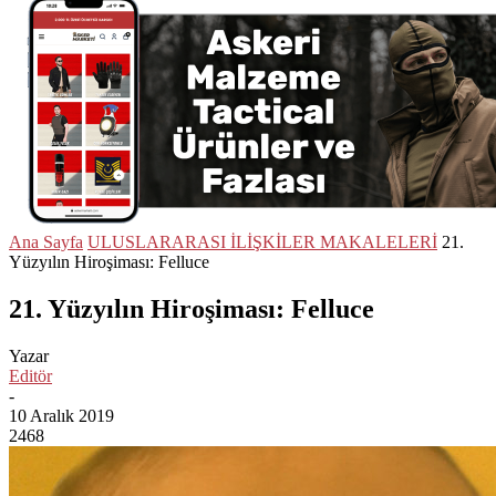
Ana Sayfa
ULUSLARARASI İLİŞKİLER MAKALELERİ
21.
Yüzyılın Hiroşiması: Felluce
21. Yüzyılın Hiroşiması: Felluce
Yazar
Editör
-
10 Aralık 2019
2468