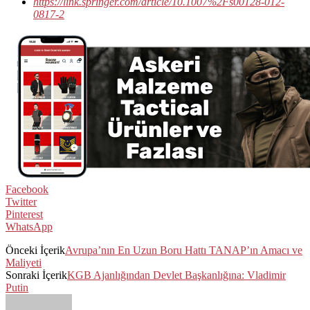
https://link.springer.com/article/10.1007%2Fs00128-012-
0817-2
Facebook
Twitter
Pinterest
WhatsApp
Önceki İçerik
Avrupa’nın En Uzun Boru Hattı TANAP’ın Amacı ve
Maliyeti
Sonraki İçerik
KGB Ajanlığından Devlet Başkanlığına: Vladimir
Putin