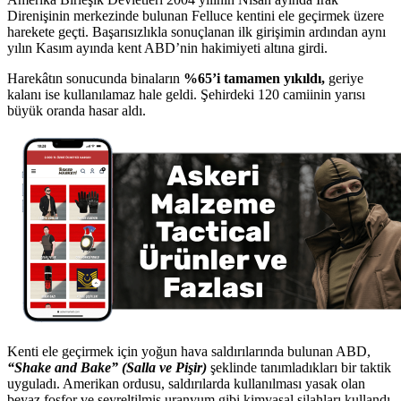
Direnişinin merkezinde bulunan Felluce kentini ele geçirmek üzere
harekete geçti. Başarısızlıkla sonuçlanan ilk girişimin ardından aynı
yılın Kasım ayında kent ABD’nin hakimiyeti altına girdi.
Harekâtın sonucunda binaların
%65’i tamamen yıkıldı,
geriye
kalanı ise kullanılamaz hale geldi. Şehirdeki 120 camiinin yarısı
büyük oranda hasar aldı.
Kenti ele geçirmek için yoğun hava saldırılarında bulunan ABD,
“Shake and Bake” (Salla ve Pişir)
şeklinde tanımladıkları bir taktik
uyguladı. Amerikan ordusu, saldırılarda kullanılması yasak olan
beyaz fosfor ve seyreltilmiş uranyum gibi kimyasal silahları kullandı