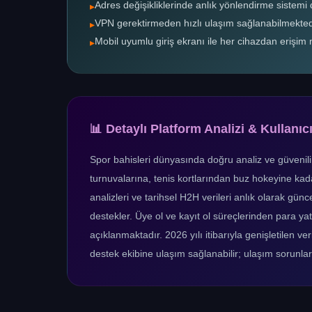
Adres değişikliklerinde anlık yönlendirme sistemi 
VPN gerektirmeden hızlı ulaşım sağlanabilmekted
Mobil uyumlu giriş ekranı ile her cihazdan eriş
📊 Detaylı Platform Analizi & Kullanıc
Spor bahisleri dünyasında doğru analiz ve güvenilir i
turnuvalarına, tenis kortlarından buz hokeyine kad
analizleri ve tarihsel H2H verileri anlık olarak günce
destekler. Üye ol ve kayıt ol süreçlerinden para y
açıklanmaktadır. 2026 yılı itibarıyla genişletilen 
destek ekibine ulaşım sağlanabilir; ulaşım sorunlar