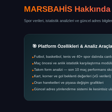
MARSBAHİS Hakkında K
Spor verileri, istatistik analizleri ve güncel adres bilgile
🎯 Platform Özellikleri & Analiz Araçla
Futbol, basketbol, tenis ve 40+ spor dalında canlı
Maç öncesi ve anlık istatistik karşılaştırma modül
Takım form analizi — son 10 maç performans sk
Kart, korner ve gol beklenti değerleri (xG verileri)
Oran hareketleri ve piyasa değişim grafikleri
Güncel adres yönlendirme sistemi ile kesintisiz u