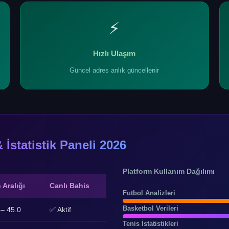
⚡
Hızlı Ulaşım
Güncel adres anlık güncellenir
İstatistik Paneli 2026
Platform Kullanım Dağılımı
 Aralığı
Canlı Bahis
Futbol Analizleri
Basketbol Verileri
 – 45.0
✅ Aktif
Tenis İstatistikleri