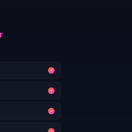
r
+
de yönlendirme sistemi
+
kesintisiz bağlantı için
+
hesabınız aktif hale gelir.
+