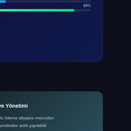
89%
ye Yönetimi
oklu ödeme altyapısı mevcuttur
elinden anlık yapılabilir