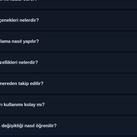
dakika içinde tamamlanmaktadır. Kimlik doğrulama adımı ek süre gerektir
enekleri nelerdir?
ka havalesi, kredi kartı ve e-cüzdan dahil çoklu ödeme yöntemi sunulmak
ma nasıl yapılır?
lerinize anlık ulaşabilirsiniz. Bakiye geçmişi ve işlem detayları da bu b
llikleri nelerdir?
fazla spor dalında anlık oranlar ve maç içi istatistikler sunulmaktadır.
ereden takip edilir?
lümünden anlık veriler izlenebilir. Futbol, basketbol ve tenis başta olmak 
 kullanımı kolay mı?
üzüyle kolayca kullanılabilir. Rehber bölümünde adım adım kullanım kıla
ğişikliği nasıl öğrenilir?