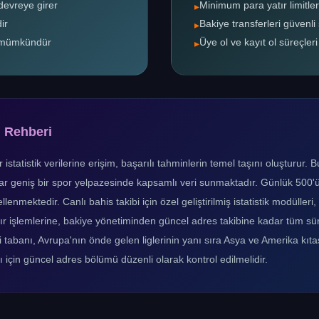
devreye girer
Minimum para yatır limitle
ir
Bakiye transferleri güvenli
im mümkündür
Üye ol ve kayıt ol süreçler
ı Rehberi
statistik verilerine erişim, başarılı tahminlerin temel taşını oluşturur. B
ar geniş bir spor yelpazesinde kapsamlı veri sunmaktadır. Günlük 500'ü
llenmektedir. Canlı bahis takibi için özel geliştirilmiş istatistik modülleri
atır işlemlerine, bakiye yönetiminden güncel adres takibine kadar tüm s
veri tabanı, Avrupa'nın önde gelen liglerinin yanı sıra Asya ve Amerika k
ı için güncel adres bölümü düzenli olarak kontrol edilmelidir.