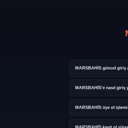
MARSBAHİS güncel giriş a
Güncel adres bilgisine bu bilg
otomatik devreye girer.
MARSBAHİS'e nasıl giriş y
Güncel adres üzerinden giriş 
önemlidir.
MARSBAHİS üye ol işlemi 
Üye ol formunu doldurarak kay
MARSBAHİS kayıt ol sürec