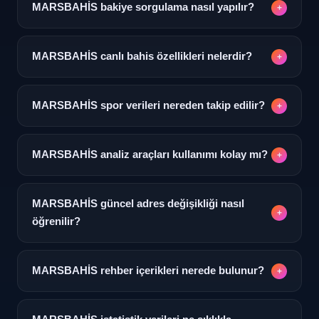
cüzdan dahil çoklu ödeme yöntemi sunulmaktadır.
MARSBAHİS bakiye sorgulama nasıl yapılır?
+
Hesap panelinden bakiye bilgilerinize anlık
ulaşabilirsiniz. Bakiye geçmişi ve işlem detayları da bu
MARSBAHİS canlı bahis özellikleri nelerdir?
+
bölümde görüntülenir.
Canlı bahis bölümünde 40'tan fazla spor dalında anlık
oranlar ve maç içi istatistikler sunulmaktadır. Oran
MARSBAHİS spor verileri nereden takip edilir?
+
güncellemeleri saniyeler içinde yansıtılır.
Spor verileri ve istatistik bölümünden anlık veriler
izlenebilir. Futbol, basketbol ve tenis başta olmak üzere
MARSBAHİS analiz araçları kullanımı kolay mı?
+
tüm dallar kapsanmaktadır.
Analiz araçları sezgisel arayüzüyle kolayca kullanılabilir.
Rehber bölümünde adım adım kullanım kılavuzları
MARSBAHİS güncel adres değişikliği nasıl
+
mevcuttur.
öğrenilir?
Bu bilgi platformunu düzenli takip ederek güncel adres
bilgisine her zaman ulaşabilirsiniz. Bildirim sistemi de
MARSBAHİS rehber içerikleri nerede bulunur?
+
mevcuttur.
Rehber bölümünde tüm kullanım kılavuzları, giriş yap
adımları ve platform özellikleri detaylı şekilde