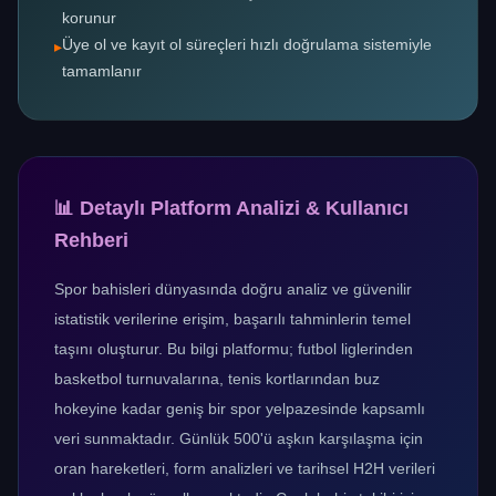
korunur
Üye ol ve kayıt ol süreçleri hızlı doğrulama sistemiyle
tamamlanır
📊 Detaylı Platform Analizi & Kullanıcı
Rehberi
Spor bahisleri dünyasında doğru analiz ve güvenilir
istatistik verilerine erişim, başarılı tahminlerin temel
taşını oluşturur. Bu bilgi platformu; futbol liglerinden
basketbol turnuvalarına, tenis kortlarından buz
hokeyine kadar geniş bir spor yelpazesinde kapsamlı
veri sunmaktadır. Günlük 500'ü aşkın karşılaşma için
oran hareketleri, form analizleri ve tarihsel H2H verileri