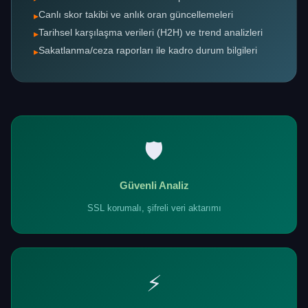
Canlı skor takibi ve anlık oran güncellemeleri
Tarihsel karşılaşma verileri (H2H) ve trend analizleri
Sakatlanma/ceza raporları ile kadro durum bilgileri
🛡️
Güvenli Analiz
SSL korumalı, şifreli veri aktarımı
⚡