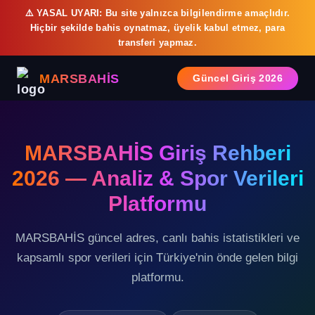
⚠️ YASAL UYARI: Bu site yalnızca bilgilendirme amaçlıdır.
Hiçbir şekilde bahis oynatmaz, üyelik kabul etmez, para
transferi yapmaz.
MARSBAHİS
Güncel Giriş 2026
MARSBAHİS Giriş Rehberi
2026 — Analiz & Spor Verileri
Platformu
MARSBAHİS güncel adres, canlı bahis istatistikleri ve
kapsamlı spor verileri için Türkiye'nin önde gelen bilgi
platformu.