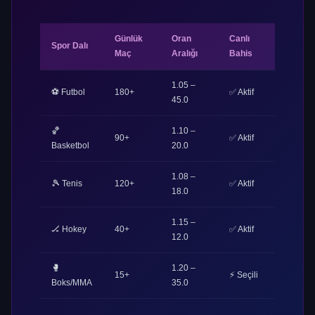
Günlük
Oran
Canlı
Spor Dalı
Maç
Aralığı
Bahis
1.05 –
⚽ Futbol
180+
✅ Aktif
45.0
🏀
1.10 –
90+
✅ Aktif
Basketbol
20.0
1.08 –
🎾 Tenis
120+
✅ Aktif
18.0
1.15 –
🏒 Hokey
40+
✅ Aktif
12.0
🥊
1.20 –
15+
⚡ Seçili
Boks/MMA
35.0