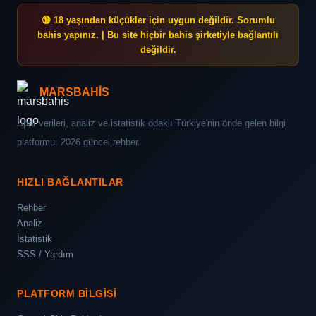
🔞 18 yaşından küçükler için uygun değildir. Sorumlu
bahis yapınız. | Bu site hiçbir bahis şirketiyle bağlantılı
değildir.
MARSBAHİS
Spor verileri, analiz ve istatistik odaklı Türkiye'nin önde gelen bilgi
platformu. 2026 güncel rehber.
HIZLI BAĞLANTILAR
Rehber
Analiz
İstatistik
SSS / Yardım
PLATFORM BILGISI