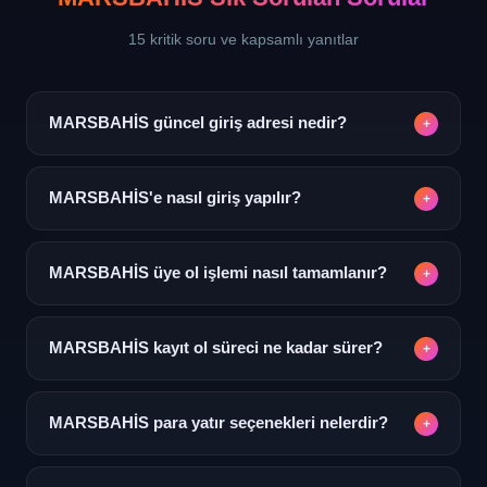
15 kritik soru ve kapsamlı yanıtlar
MARSBAHİS güncel giriş adresi nedir?
+
Güncel adres bilgisine bu bilgi platformu üzerinden anlık
olarak ulaşabilirsiniz. Adres değişikliklerinde yönlendirme
MARSBAHİS'e nasıl giriş yapılır?
+
sistemi otomatik devreye girer.
Güncel adres üzerinden giriş yap butonunu kullanarak
hesabınıza erişebilirsiniz. Doğru URL kullanımı kesintisiz
MARSBAHİS üye ol işlemi nasıl tamamlanır?
+
bağlantı için önemlidir.
Üye ol formunu doldurarak kayıt sürecini
başlatabilirsiniz. Doğrulama adımları tamamlandıktan
MARSBAHİS kayıt ol süreci ne kadar sürer?
+
sonra hesabınız aktif hale gelir.
Kayıt ol işlemi ortalama 2-3 dakika içinde
tamamlanmaktadır. Kimlik doğrulama adımı ek süre
MARSBAHİS para yatır seçenekleri nelerdir?
+
gerektirebilir.
Para yatır işlemleri için banka havalesi, kredi kartı ve e-