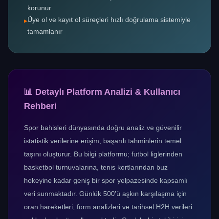
korunur
Üye ol ve kayıt ol süreçleri hızlı doğrulama sistemiyle
tamamlanır
📊 Detaylı Platform Analizi & Kullanıcı
Rehberi
Spor bahisleri dünyasında doğru analiz ve güvenilir
istatistik verilerine erişim, başarılı tahminlerin temel
taşını oluşturur. Bu bilgi platformu; futbol liglerinden
basketbol turnuvalarına, tenis kortlarından buz
hokeyine kadar geniş bir spor yelpazesinde kapsamlı
veri sunmaktadır. Günlük 500'ü aşkın karşılaşma için
oran hareketleri, form analizleri ve tarihsel H2H verileri