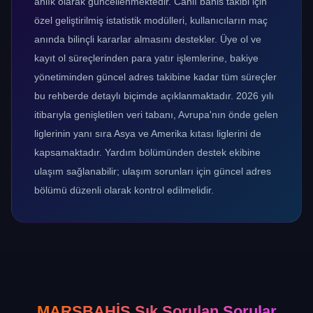
anlık olarak güncellenmektedir. Canlı bahis takibi için
özel geliştirilmiş istatistik modülleri, kullanıcıların maç
anında bilinçli kararlar almasını destekler. Üye ol ve
kayıt ol süreçlerinden para yatır işlemlerine, bakiye
yönetiminden güncel adres takibine kadar tüm süreçler
bu rehberde detaylı biçimde açıklanmaktadır. 2026 yılı
itibarıyla genişletilen veri tabanı, Avrupa'nın önde gelen
liglerinin yanı sıra Asya ve Amerika kıtası liglerini de
kapsamaktadır. Yardım bölümünden destek ekibine
ulaşım sağlanabilir; ulaşım sorunları için güncel adres
bölümü düzenli olarak kontrol edilmelidir.
MARSBAHİS Sık Sorulan Sorular