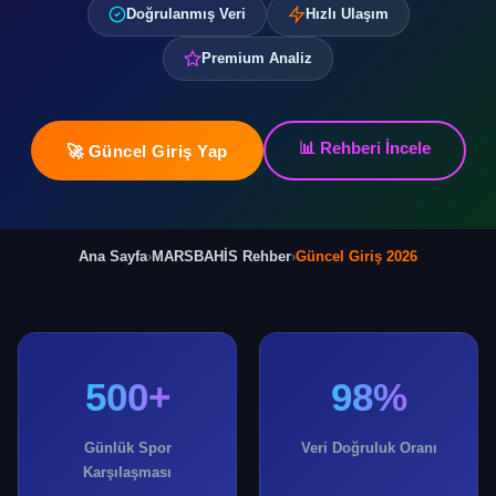
Doğrulanmış Veri
Hızlı Ulaşım
Premium Analiz
📊 Rehberi İncele
🚀 Güncel Giriş Yap
Ana Sayfa
›
MARSBAHİS Rehber
›
Güncel Giriş 2026
500+
98%
Günlük Spor
Veri Doğruluk Oranı
Karşılaşması