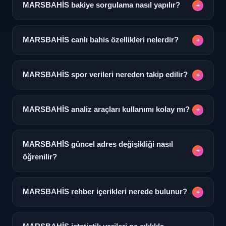
cüzdan dahil çoklu ödeme yöntemi sunulmaktadır.
MARSBAHİS bakiye sorgulama nasıl yapılır?
+
Hesap panelinden bakiye bilgilerinize anlık
ulaşabilirsiniz. Bakiye geçmişi ve işlem detayları da bu
MARSBAHİS canlı bahis özellikleri nelerdir?
+
bölümde görüntülenir.
Canlı bahis bölümünde 40'tan fazla spor dalında anlık
oranlar ve maç içi istatistikler sunulmaktadır. Oran
MARSBAHİS spor verileri nereden takip edilir?
+
güncellemeleri saniyeler içinde yansıtılır.
Spor verileri ve istatistik bölümünden anlık veriler
izlenebilir. Futbol, basketbol ve tenis başta olmak üzere
MARSBAHİS analiz araçları kullanımı kolay mı?
+
tüm dallar kapsanmaktadır.
Analiz araçları sezgisel arayüzüyle kolayca kullanılabilir.
Rehber bölümünde adım adım kullanım kılavuzları
MARSBAHİS güncel adres değişikliği nasıl
+
mevcuttur.
öğrenilir?
Bu bilgi platformunu düzenli takip ederek güncel adres
bilgisine her zaman ulaşabilirsiniz. Bildirim sistemi de
MARSBAHİS rehber içerikleri nerede bulunur?
+
mevcuttur.
Rehber bölümünde tüm kullanım kılavuzları, giriş yap
adımları ve platform özellikleri detaylı şekilde