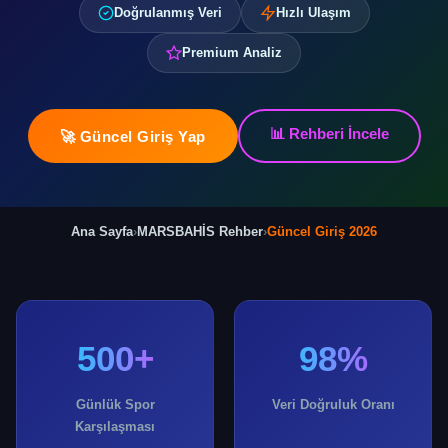
Doğrulanmış Veri
Hızlı Ulaşım
Premium Analiz
📊 Rehberi İncele
🚀 Güncel Giriş Yap
Ana Sayfa
›
MARSBAHİS Rehber
›
Güncel Giriş 2026
500+
98%
Günlük Spor
Veri Doğruluk Oranı
Karşılaşması