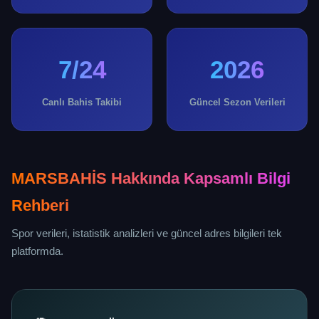
7/24
2026
Canlı Bahis Takibi
Güncel Sezon Verileri
MARSBAHİS Hakkında Kapsamlı Bilgi
Rehberi
Spor verileri, istatistik analizleri ve güncel adres bilgileri tek
platformda.