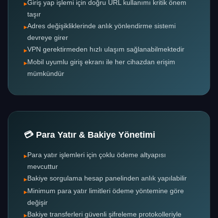
Giriş yap işlemi için doğru URL kullanımı kritik önem
taşır
Adres değişikliklerinde anlık yönlendirme sistemi
devreye girer
VPN gerektirmeden hızlı ulaşım sağlanabilmektedir
Mobil uyumlu giriş ekranı ile her cihazdan erişim
mümkündür
💳 Para Yatır & Bakiye Yönetimi
Para yatır işlemleri için çoklu ödeme altyapısı
mevcuttur
Bakiye sorgulama hesap panelinden anlık yapılabilir
Minimum para yatır limitleri ödeme yöntemine göre
değişir
Bakiye transferleri güvenli şifreleme protokolleriyle