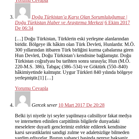
Yorumu Cevapla
Doğu Türkistan’a Karşı Olan Sorumluluğumuz |
Doğu Türkistan Haber ve Araştırma Merkezi
6 Ekim 2017
De 06:34
[…] Doğu Türkistan, Türklerin eski yerleşme alanlarından
biridir. Bölgeye ilk hâkim olan Türk Devleti, Hunlardır. M.Ö.
300 yıllarından itibaren Türk birliğini kurma çabalarına giren
Hun Devleti, Doğu Türkistan’ı kendisine bağlamıştır. Doğu
Türkistan coğrafyası bu tarihten sonra sırasıyla; Hun (M.Ö.
220-M.S. 386), Tabgaç (386–534) ve Göktürk (550–840)
hâkimiyetinde kalmıştır. Uygur Türkleri 840 yılında bölgeye
yerleşmiştir.[1] […]
Yorumu Cevapla
Gercek sever
10 Mart 2017 De 20:28
Belki iyi niyetle iyi seyler yapilmaya calisiliyor fakat medya
ve internetten edinilen carpitilmis bilgilerle dunyadaki
meselelere duyarli genclerimiz enfekte edilerek kendisine
karsi savastiklarini sandigi zulme ve adaletsizlige bilmeden
yardim ediyorlar. Bugun yabanci basinda nereye baksaniz