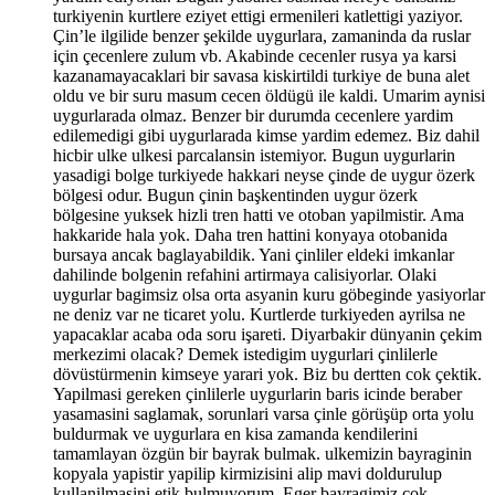
turkiyenin kurtlere eziyet ettigi ermenileri katlettigi yaziyor.
Çin’le ilgilide benzer şekilde uygurlara, zamaninda da ruslar
için çecenlere zulum vb. Akabinde cecenler rusya ya karsi
kazanamayacaklari bir savasa kiskirtildi turkiye de buna alet
oldu ve bir suru masum cecen öldügü ile kaldi. Umarim aynisi
uygurlarada olmaz. Benzer bir durumda cecenlere yardim
edilemedigi gibi uygurlarada kimse yardim edemez. Biz dahil
hicbir ulke ulkesi parcalansin istemiyor. Bugun uygurlarin
yasadigi bolge turkiyede hakkari neyse çinde de uygur özerk
bölgesi odur. Bugun çinin başkentinden uygur özerk
bölgesine yuksek hizli tren hatti ve otoban yapilmistir. Ama
hakkaride hala yok. Daha tren hattini konyaya otobanida
bursaya ancak baglayabildik. Yani çinliler eldeki imkanlar
dahilinde bolgenin refahini artirmaya calisiyorlar. Olaki
uygurlar bagimsiz olsa orta asyanin kuru göbeginde yasiyorlar
ne deniz var ne ticaret yolu. Kurtlerde turkiyeden ayrilsa ne
yapacaklar acaba oda soru işareti. Diyarbakir dünyanin çekim
merkezimi olacak? Demek istedigim uygurlari çinlilerle
dövüstürmenin kimseye yarari yok. Biz bu dertten cok çektik.
Yapilmasi gereken çinlilerle uygurlarin baris icinde beraber
yasamasini saglamak, sorunlari varsa çinle görüşüp orta yolu
buldurmak ve uygurlara en kisa zamanda kendilerini
tamamlayan özgün bir bayrak bulmak. ulkemizin bayraginin
kopyala yapistir yapilip kirmizisini alip mavi doldurulup
kullanilmasini etik bulmuyorum. Eger bayragimiz çok