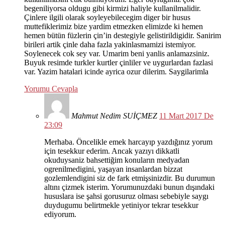
begeniliyorsa oldugu gibi kirmizi haliyle kullanilmalidir.
Çinlere ilgili olarak soyleyebilecegim diger bir husus
muttefiklerimiz bize yardim etmezken elimizde ki hemen
hemen bütün füzlerin çin’in destegiyle gelistirildigidir. Sanirim
birileri artik çinle daha fazla yakinlasmamizi istemiyor.
Soylenecek cok sey var. Umarim beni yanlis anlamazsiniz.
Buyuk resimde turkler kurtler çinliler ve uygurlardan fazlasi
var. Yazim hatalari icinde ayrica ozur dilerim. Saygilarimla
Yorumu Cevapla
Mahmut Nedim SUİÇMEZ
11 Mart 2017 De
23:09
Merhaba. Öncelikle emek harcayıp yazdığınız yorum
için tesekkur ederim. Ancak yazıyı dikkatli
okuduysaniz bahsettiğim konuların medyadan
ogrenilmedigini, yaşayan insanlardan bizzat
gozlemlendigini siz de fark etmişsinizdir. Bu durumun
altını çizmek isterim. Yorumunuzdaki bunun dışındaki
hususlara ise şahsi gorusuruz olması sebebiyle saygı
duydugumu belirtmekle yetiniyor tekrar tesekkur
ediyorum.