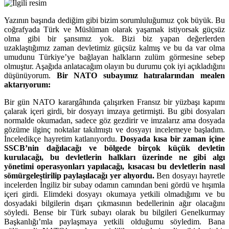
Yazının başında dediğim gibi bizim sorumluluğumuz çok büyük. Bu
coğrafyada Türk ve Müslüman olarak yaşamak istiyorsak güçsüz
olma gibi bir şansımız yok. Bizi biz yapan değerlerden
uzaklaştığımız zaman devletimiz güçsüz kalmış ve bu da var olma
umudunu Türkiye’ye bağlayan halkların zulüm görmesine sebep
olmuştur. Aşağıda anlatacağım olayın bu durumu çok iyi açıkladığını
düşünüyorum.
Bir NATO subayımız hatıralarından mealen
aktarıyorum:
Bir gün NATO karargâhında çalışırken Fransız bir yüzbaşı kapımı
çalarak içeri girdi, bir dosyayı imzaya getirmişti. Bu gibi dosyaları
normalde okumadan, sadece göz gezdirir ve imzalarız ama dosyada
gözüme ilginç noktalar takılmıştı ve dosyayı incelemeye başladım.
İnceledikçe hayretim katlanıyordu.
Dosyada kısa bir zaman içine
SSCB’nin dağılacağı ve bölgede birçok küçük devletin
kurulacağı, bu devletlerin halkları üzerinde ne gibi algı
yönetimi operasyonları yapılacağı, kısacası bu devletlerin nasıl
sömürgeleştirilip paylaşılacağı yer alıyordu.
Ben dosyayı hayretle
incelerden İngiliz bir subay odamın camından beni gördü ve hışımla
içeri girdi. Elimdeki dosyayı okumaya yetkili olmadığımı ve bu
dosyadaki bilgilerin dışarı çıkmasının bedellerinin ağır olacağını
söyledi. Bense bir Türk subayı olarak bu bilgileri Genelkurmay
Başkanlığı’mla paylaşmaya yetkili olduğumu söyledim. Bana