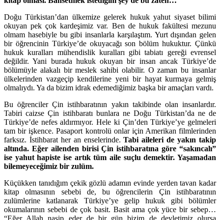
kitap olması. Bahsetmek istediğim şey de bu zaten…
Doğu Türkistan’dan ülkemize gelerek hukuk yahut siyaset bilimi
okuyan pek çok kardeşimiz var. Ben de hukuk fakültesi mezunu
olmam hasebiyle bu gibi insanlarla karşılaştım. Yurt dışından gelen
bir öğrencinin Türkiye’de okuyacağı son bölüm hukuktur. Çünkü
hukuk kuralları mühendislik kuralları gibi tabiatı gereği evrensel
değildir. Yani burada hukuk okuyan bir insan ancak Türkiye’de
bölümüyle alakalı bir meslek sahibi olabilir. O zaman bu insanlar
ülkelerinden vazgeçip kendilerine yeni bir hayat kurmaya gelmiş
olmalıydı. Ya da bizim idrak edemediğimiz başka bir amaçları vardı.
Bu öğrenciler Çin istihbaratının yakın takibinde olan insanlardır.
Tabiri caizse Çin istihbaratı bunlara ne Doğu Türkistan’da ne de
Türkiye’de nefes aldırmıyor. Hele ki Çin’den Türkiye’ye gelmeleri
tam bir işkence. Pasaport kontrolü onlar için Amerikan filmlerinden
farksız. İstihbarat her an enselerinde.
Tabi aileleri de yakın takip
altında. Eğer ailenden birisi Çin istihbaratına göre “sakıncalı”
ise yahut hapiste ise artık tüm aile suçlu demektir. Yaşamadan
bilemeyeceğimiz bir zulüm.
Küçükken tanıdığım çekik gözlü adamın evinde yerden tavan kadar
kitap olmasının sebebi de, bu öğrencilerin Çin istihbaratının
zulümlerine katlanarak Türkiye’ye gelip hukuk gibi bölümler
okumalarının sebebi de çok basit. Basit ama çok yüce bir sebep…
“Eğer Allah nasip eder de bir gün bizim de devletimiz olursa