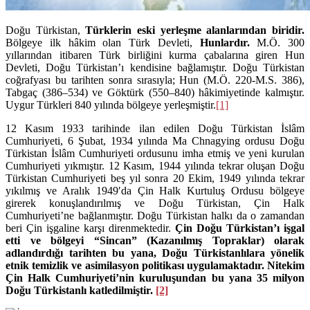
Doğu Türkistan,
Türklerin eski yerleşme alanlarından biridir.
Bölgeye ilk hâkim olan Türk Devleti,
Hunlardır.
M.Ö. 300
yıllarından itibaren Türk birliğini kurma çabalarına giren Hun
Devleti, Doğu Türkistan’ı kendisine bağlamıştır. Doğu Türkistan
coğrafyası bu tarihten sonra sırasıyla; Hun (M.Ö. 220-M.S. 386),
Tabgaç (386–534) ve Göktürk (550–840) hâkimiyetinde kalmıştır.
Uygur Türkleri 840 yılında bölgeye yerleşmiştir.
[1]
12 Kasım 1933 tarihinde ilan edilen Doğu Türkistan İslâm
Cumhuriyeti, 6 Şubat, 1934 yılında Ma Chnagying ordusu Doğu
Türkistan İslâm Cumhuriyeti ordusunu imha etmiş ve yeni kurulan
Cumhuriyeti yıkmıştır. 12 Kasım, 1944 yılında tekrar oluşan Doğu
Türkistan Cumhuriyeti beş yıl sonra 20 Ekim, 1949 yılında tekrar
yıkılmış ve Aralık 1949′da Çin Halk Kurtuluş Ordusu bölgeye
girerek konuşlandırılmış ve Doğu Türkistan, Çin Halk
Cumhuriyeti’ne bağlanmıştır. Doğu Türkistan halkı da o zamandan
beri Çin işgaline karşı direnmektedir.
Çin Doğu Türkistan’ı işgal
etti ve bölgeyi “Sincan” (Kazanılmış Topraklar) olarak
adlandırdığı tarihten bu yana, Doğu Türkistanlılara yönelik
etnik temizlik ve asimilasyon politikası uygulamaktadır. Nitekim
Çin Halk Cumhuriyeti’nin kuruluşundan bu yana 35 milyon
Doğu Türkistanlı katledilmiştir.
[2]