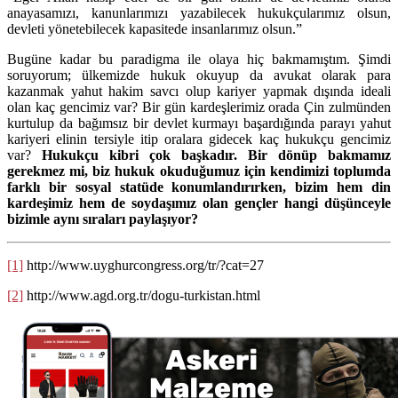
anayasamızı, kanunlarımızı yazabilecek hukukçularımız olsun,
devleti yönetebilecek kapasitede insanlarımız olsun.”
Bugüne kadar bu paradigma ile olaya hiç bakmamıştım. Şimdi
soruyorum; ülkemizde hukuk okuyup da avukat olarak para
kazanmak yahut hakim savcı olup kariyer yapmak dışında ideali
olan kaç gencimiz var? Bir gün kardeşlerimiz orada Çin zulmünden
kurtulup da bağımsız bir devlet kurmayı başardığında parayı yahut
kariyeri elinin tersiyle itip oralara gidecek kaç hukukçu gencimiz
var?
Hukukçu kibri çok başkadır. Bir dönüp bakmamız
gerekmez mi, biz hukuk okuduğumuz için kendimizi toplumda
farklı bir sosyal statüde konumlandırırken, bizim hem din
kardeşimiz hem de soydaşımız olan gençler hangi düşünceyle
bizimle aynı sıraları paylaşıyor?
[1]
http://www.uyghurcongress.org/tr/?cat=27
[2]
http://www.agd.org.tr/dogu-turkistan.html