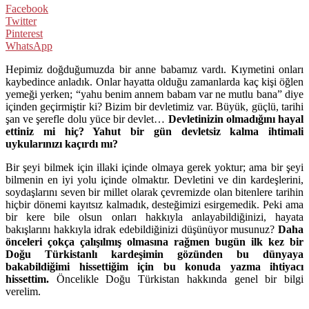
Facebook
Twitter
Pinterest
WhatsApp
Hepimiz doğduğumuzda bir anne babamız vardı. Kıymetini onları
kaybedince anladık. Onlar hayatta olduğu zamanlarda kaç kişi öğlen
yemeği yerken; “yahu benim annem babam var ne mutlu bana” diye
içinden geçirmiştir ki? Bizim bir devletimiz var. Büyük, güçlü, tarihi
şan ve şerefle dolu yüce bir devlet…
Devletinizin olmadığını hayal
ettiniz mi hiç? Yahut bir gün devletsiz kalma ihtimali
uykularınızı kaçırdı mı?
Bir şeyi bilmek için illaki içinde olmaya gerek yoktur; ama bir şeyi
bilmenin en iyi yolu içinde olmaktır. Devletini ve din kardeşlerini,
soydaşlarını seven bir millet olarak çevremizde olan bitenlere tarihin
hiçbir dönemi kayıtsız kalmadık, desteğimizi esirgemedik. Peki ama
bir kere bile olsun onları hakkıyla anlayabildiğinizi, hayata
bakışlarını hakkıyla idrak edebildiğinizi düşünüyor musunuz?
Daha
önceleri çokça çalışılmış olmasına rağmen bugün ilk kez bir
Doğu Türkistanlı kardeşimin gözünden bu dünyaya
bakabildiğimi hissettiğim için bu konuda yazma ihtiyacı
hissettim.
Öncelikle Doğu Türkistan hakkında genel bir bilgi
verelim.