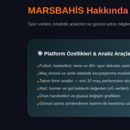
MARSBAHİS Hakkında K
Spor verileri, istatistik analizleri ve güncel adres bilgile
🎯 Platform Özellikleri & Analiz Araçla
Futbol, basketbol, tenis ve 40+ spor dalında canlı
Maç öncesi ve anlık istatistik karşılaştırma modül
Takım form analizi — son 10 maç performans sk
Kart, korner ve gol beklenti değerleri (xG verileri)
Oran hareketleri ve piyasa değişim grafikleri
Güncel adres yönlendirme sistemi ile kesintisiz u