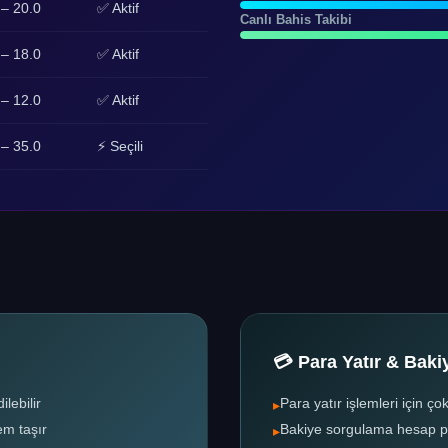
 – 20.0
✅ Aktif
Canlı Bahis Takibi
 – 18.0
✅ Aktif
 – 12.0
✅ Aktif
 – 35.0
⚡ Seçili
💳 Para Yatır & Baki
lebilir
Para yatır işlemleri için ç
em taşır
Bakiye sorgulama hesap pan