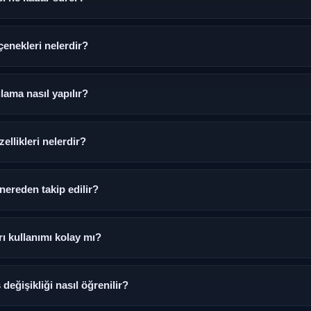
dakika içinde tamamlanmaktadır. Kimlik doğrulama adımı ek süre gerektir
enekleri nelerdir?
ka havalesi, kredi kartı ve e-cüzdan dahil çoklu ödeme yöntemi sunulmak
ma nasıl yapılır?
lerinize anlık ulaşabilirsiniz. Bakiye geçmişi ve işlem detayları da bu b
llikleri nelerdir?
fazla spor dalında anlık oranlar ve maç içi istatistikler sunulmaktadır.
ereden takip edilir?
lümünden anlık veriler izlenebilir. Futbol, basketbol ve tenis başta olmak 
 kullanımı kolay mı?
üzüyle kolayca kullanılabilir. Rehber bölümünde adım adım kullanım kıla
ğişikliği nasıl öğrenilir?