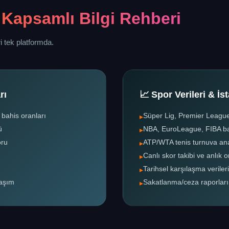
apsamlı Bilgi Rehberi
ri tek platformda.
rı
📈 Spor Verileri & İs
 bahis oranları
Süper Lig, Premier League,
ü
NBA, EuroLeague, FIBA bask
oru
ATP/WTA tenis turnuva anal
Canlı skor takibi ve anlık 
Tarihsel karşılaşma veriler
laşım
Sakatlanma/ceza raporları 