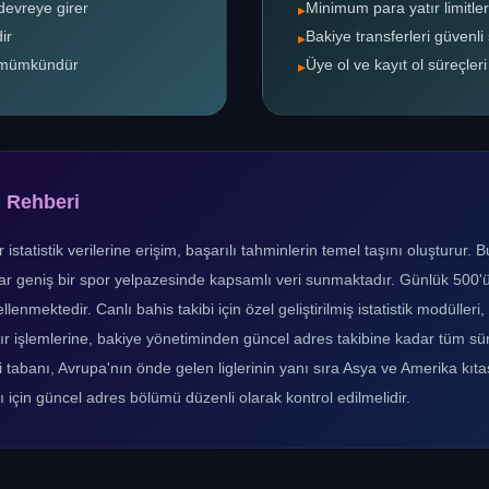
devreye girer
Minimum para yatır limitle
ir
Bakiye transferleri güvenli
im mümkündür
Üye ol ve kayıt ol süreçler
ı Rehberi
statistik verilerine erişim, başarılı tahminlerin temel taşını oluşturur. B
ar geniş bir spor yelpazesinde kapsamlı veri sunmaktadır. Günlük 500'ü
llenmektedir. Canlı bahis takibi için özel geliştirilmiş istatistik modülleri
atır işlemlerine, bakiye yönetiminden güncel adres takibine kadar tüm s
veri tabanı, Avrupa'nın önde gelen liglerinin yanı sıra Asya ve Amerika k
ı için güncel adres bölümü düzenli olarak kontrol edilmelidir.