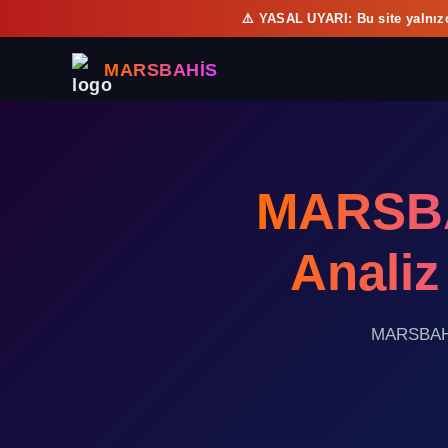
⚠️ YASAL UYARI: Bu site yalnızc
MARSBAHİS
MARSBA
Analiz
MARSBAHİS 