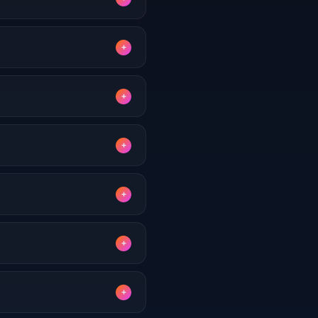
ebilir.
+
tadır.
+
ölümde görüntülenir.
+
 Oran güncellemeleri saniyeler
+
üzere tüm dallar
+
vuzları mevcuttur.
+