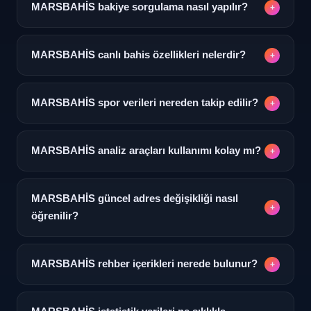
cüzdan dahil çoklu ödeme yöntemi sunulmaktadır.
MARSBAHİS bakiye sorgulama nasıl yapılır?
+
Hesap panelinden bakiye bilgilerinize anlık
ulaşabilirsiniz. Bakiye geçmişi ve işlem detayları da bu
MARSBAHİS canlı bahis özellikleri nelerdir?
+
bölümde görüntülenir.
Canlı bahis bölümünde 40'tan fazla spor dalında anlık
oranlar ve maç içi istatistikler sunulmaktadır. Oran
MARSBAHİS spor verileri nereden takip edilir?
+
güncellemeleri saniyeler içinde yansıtılır.
Spor verileri ve istatistik bölümünden anlık veriler
izlenebilir. Futbol, basketbol ve tenis başta olmak üzere
MARSBAHİS analiz araçları kullanımı kolay mı?
+
tüm dallar kapsanmaktadır.
Analiz araçları sezgisel arayüzüyle kolayca kullanılabilir.
Rehber bölümünde adım adım kullanım kılavuzları
MARSBAHİS güncel adres değişikliği nasıl
+
mevcuttur.
öğrenilir?
Bu bilgi platformunu düzenli takip ederek güncel adres
bilgisine her zaman ulaşabilirsiniz. Bildirim sistemi de
MARSBAHİS rehber içerikleri nerede bulunur?
+
mevcuttur.
Rehber bölümünde tüm kullanım kılavuzları, giriş yap
adımları ve platform özellikleri detaylı şekilde