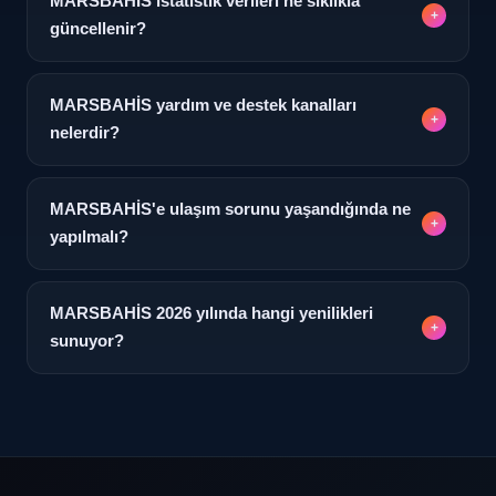
MARSBAHİS istatistik verileri ne sıklıkla
+
açıklanmaktadır.
güncellenir?
İstatistik verileri anlık güncellenmektedir. Doğrulanmış
veri kaynakları kullanılarak yüksek doğruluk oranı
MARSBAHİS yardım ve destek kanalları
+
sağlanmaktadır.
nelerdir?
Yardım bölümünden canlı destek, e-posta ve SSS
kanallarına ulaşım sağlanabilmektedir. 7/24 destek
MARSBAHİS'e ulaşım sorunu yaşandığında ne
+
hizmeti mevcuttur.
yapılmalı?
Ulaşım sorunu yaşandığında öncelikle güncel adres
bölümü kontrol edilmeli, ardından yardım kanallarına
MARSBAHİS 2026 yılında hangi yenilikleri
+
başvurulmalıdır.
sunuyor?
2026 yılında geliştirilmiş analiz araçları, genişletilmiş
spor verileri ve yenilenen canlı bahis arayüzü kullanıcı
deneyimini üst seviyeye taşımaktadır.