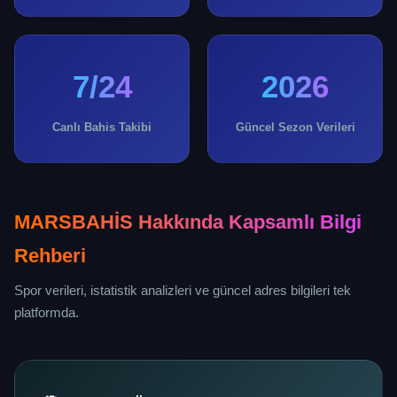
7/24
2026
Canlı Bahis Takibi
Güncel Sezon Verileri
MARSBAHİS Hakkında Kapsamlı Bilgi
Rehberi
Spor verileri, istatistik analizleri ve güncel adres bilgileri tek
platformda.