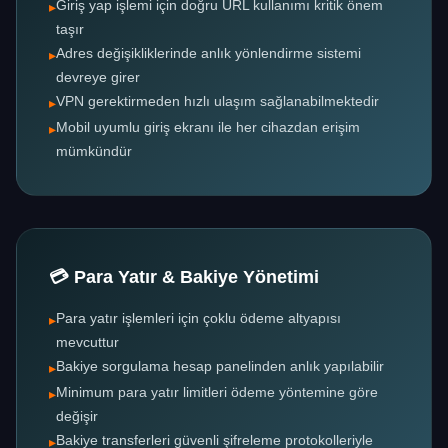
Giriş yap işlemi için doğru URL kullanımı kritik önem
taşır
Adres değişikliklerinde anlık yönlendirme sistemi
devreye girer
VPN gerektirmeden hızlı ulaşım sağlanabilmektedir
Mobil uyumlu giriş ekranı ile her cihazdan erişim
mümkündür
💳 Para Yatır & Bakiye Yönetimi
Para yatır işlemleri için çoklu ödeme altyapısı
mevcuttur
Bakiye sorgulama hesap panelinden anlık yapılabilir
Minimum para yatır limitleri ödeme yöntemine göre
değişir
Bakiye transferleri güvenli şifreleme protokolleriyle