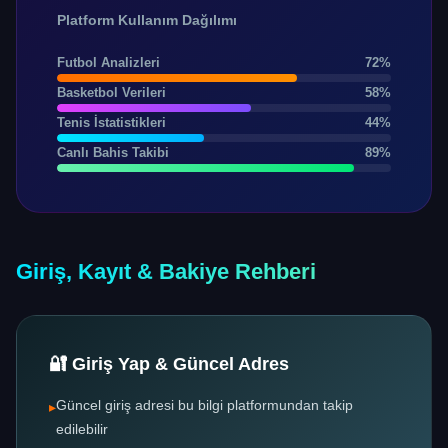
Platform Kullanım Dağılımı
Futbol Analizleri
72%
Basketbol Verileri
58%
Tenis İstatistikleri
44%
Canlı Bahis Takibi
89%
Giriş, Kayıt & Bakiye Rehberi
🔐 Giriş Yap & Güncel Adres
Güncel giriş adresi bu bilgi platformundan takip
edilebilir