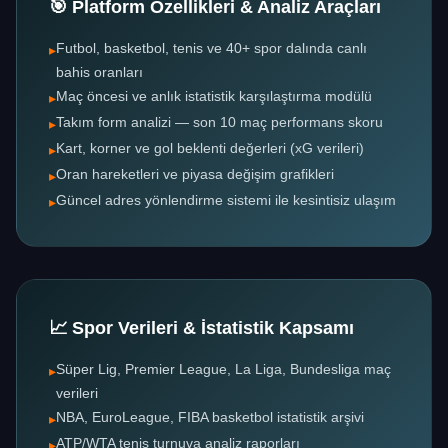
🎯 Platform Özellikleri & Analiz Araçları
Futbol, basketbol, tenis ve 40+ spor dalında canlı
bahis oranları
Maç öncesi ve anlık istatistik karşılaştırma modülü
Takım form analizi — son 10 maç performans skoru
Kart, korner ve gol beklenti değerleri (xG verileri)
Oran hareketleri ve piyasa değişim grafikleri
Güncel adres yönlendirme sistemi ile kesintisiz ulaşım
📈 Spor Verileri & İstatistik Kapsamı
Süper Lig, Premier League, La Liga, Bundesliga maç
verileri
NBA, EuroLeague, FIBA basketbol istatistik arşivi
ATP/WTA tenis turnuva analiz raporları