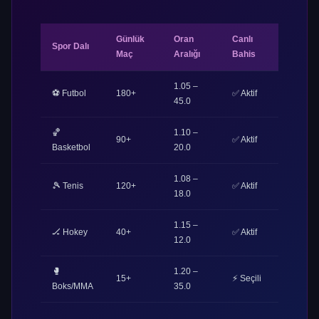
Günlük
Oran
Canlı
Spor Dalı
Maç
Aralığı
Bahis
1.05 –
⚽ Futbol
180+
✅ Aktif
45.0
🏀
1.10 –
90+
✅ Aktif
Basketbol
20.0
1.08 –
🎾 Tenis
120+
✅ Aktif
18.0
1.15 –
🏒 Hokey
40+
✅ Aktif
12.0
🥊
1.20 –
15+
⚡ Seçili
Boks/MMA
35.0