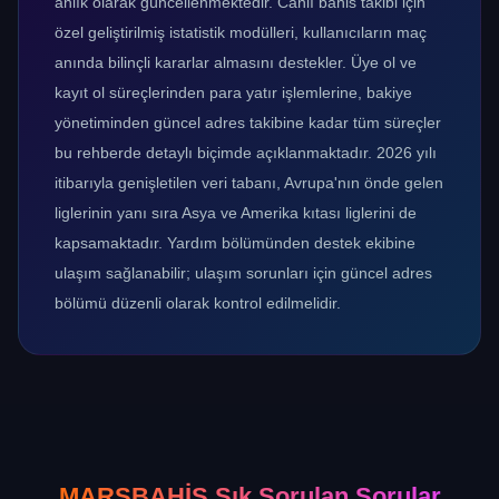
anlık olarak güncellenmektedir. Canlı bahis takibi için
özel geliştirilmiş istatistik modülleri, kullanıcıların maç
anında bilinçli kararlar almasını destekler. Üye ol ve
kayıt ol süreçlerinden para yatır işlemlerine, bakiye
yönetiminden güncel adres takibine kadar tüm süreçler
bu rehberde detaylı biçimde açıklanmaktadır. 2026 yılı
itibarıyla genişletilen veri tabanı, Avrupa'nın önde gelen
liglerinin yanı sıra Asya ve Amerika kıtası liglerini de
kapsamaktadır. Yardım bölümünden destek ekibine
ulaşım sağlanabilir; ulaşım sorunları için güncel adres
bölümü düzenli olarak kontrol edilmelidir.
MARSBAHİS Sık Sorulan Sorular