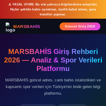
⚠️ YASAL UYARI: Bu site yalnızca bilgilendirme amaçlıdır.
Hiçbir şekilde bahis oynatmaz, üyelik kabul etmez, para
transferi yapmaz.
MARSBAHİS
Güncel Giriş 2026
MARSBAHİS Giriş Rehberi
2026 — Analiz & Spor Verileri
Platformu
MARSBAHİS güncel adres, canlı bahis istatistikleri ve
kapsamlı spor verileri için Türkiye'nin önde gelen bilgi
platformu.