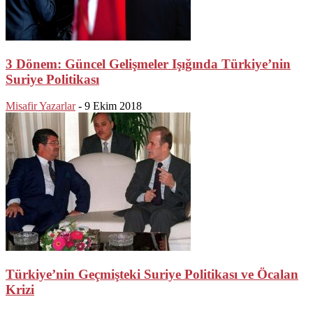
3 Dönem: Güncel Gelişmeler Işığında Türkiye’nin
Suriye Politikası
Misafir Yazarlar
-
9 Ekim 2018
Türkiye’nin Geçmişteki Suriye Politikası ve Öcalan
Krizi