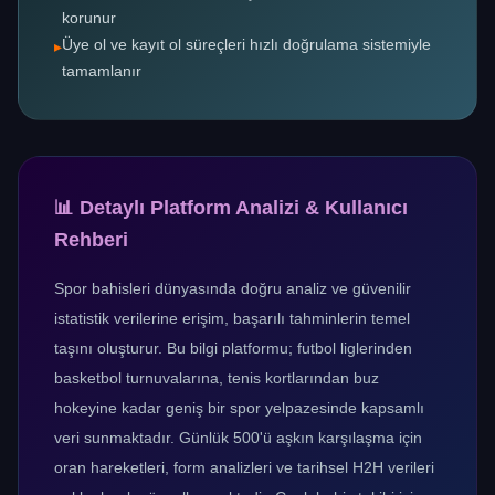
korunur
Üye ol ve kayıt ol süreçleri hızlı doğrulama sistemiyle
tamamlanır
📊 Detaylı Platform Analizi & Kullanıcı
Rehberi
Spor bahisleri dünyasında doğru analiz ve güvenilir
istatistik verilerine erişim, başarılı tahminlerin temel
taşını oluşturur. Bu bilgi platformu; futbol liglerinden
basketbol turnuvalarına, tenis kortlarından buz
hokeyine kadar geniş bir spor yelpazesinde kapsamlı
veri sunmaktadır. Günlük 500'ü aşkın karşılaşma için
oran hareketleri, form analizleri ve tarihsel H2H verileri