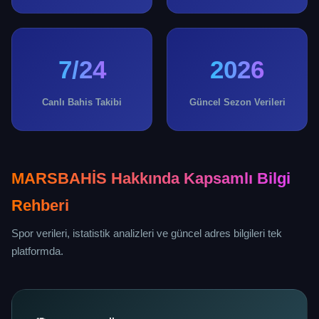
7/24
2026
Canlı Bahis Takibi
Güncel Sezon Verileri
MARSBAHİS Hakkında Kapsamlı Bilgi
Rehberi
Spor verileri, istatistik analizleri ve güncel adres bilgileri tek
platformda.