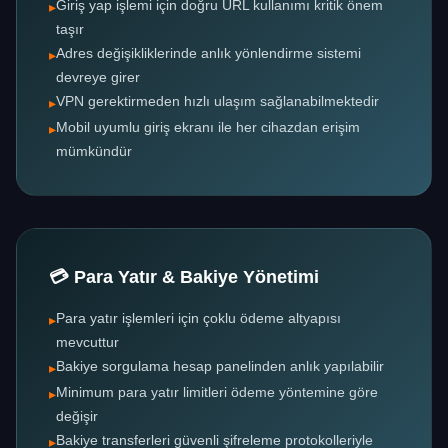
Giriş yap işlemi için doğru URL kullanımı kritik önem
taşır
Adres değişikliklerinde anlık yönlendirme sistemi
devreye girer
VPN gerektirmeden hızlı ulaşım sağlanabilmektedir
Mobil uyumlu giriş ekranı ile her cihazdan erişim
mümkündür
💳 Para Yatır & Bakiye Yönetimi
Para yatır işlemleri için çoklu ödeme altyapısı
mevcuttur
Bakiye sorgulama hesap panelinden anlık yapılabilir
Minimum para yatır limitleri ödeme yöntemine göre
değişir
Bakiye transferleri güvenli şifreleme protokolleriyle