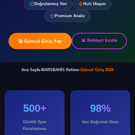
Doğrulanmış Veri
Hızlı Ulaşım
Premium Analiz
📊 Rehberi İncele
🚀 Güncel Giriş Yap
Ana Sayfa
›
MARSBAHİS Rehber
›
Güncel Giriş 2026
500+
98%
Günlük Spor
Veri Doğruluk Oranı
Karşılaşması