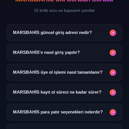
15 kritik soru ve kapsamlı yanıtlar
MARSBAHİS güncel giriş adresi nedir?
+
Güncel adres bilgisine bu bilgi platformu üzerinden anlık
olarak ulaşabilirsiniz. Adres değişikliklerinde yönlendirme
MARSBAHİS'e nasıl giriş yapılır?
+
sistemi otomatik devreye girer.
Güncel adres üzerinden giriş yap butonunu kullanarak
hesabınıza erişebilirsiniz. Doğru URL kullanımı kesintisiz
MARSBAHİS üye ol işlemi nasıl tamamlanır?
+
bağlantı için önemlidir.
Üye ol formunu doldurarak kayıt sürecini
başlatabilirsiniz. Doğrulama adımları tamamlandıktan
MARSBAHİS kayıt ol süreci ne kadar sürer?
+
sonra hesabınız aktif hale gelir.
Kayıt ol işlemi ortalama 2-3 dakika içinde
tamamlanmaktadır. Kimlik doğrulama adımı ek süre
MARSBAHİS para yatır seçenekleri nelerdir?
+
gerektirebilir.
Para yatır işlemleri için banka havalesi, kredi kartı ve e-