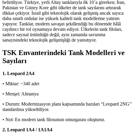
belirtiliyor. Türkiye, yerli Altay tanklarıyla ilk 10’a girerken; İran,
Pakistan ve Güney Kore gibi ülkeler de tank sayılarını artırarak
dikkat çekiyor. İsrail gibi teknolojik olarak gelişmiş ancak sayıca
daha sınırlı ordular ise yüksek kaliteli tank modellerine yatırım
yapıyor. Tanklar, modern savaşın şekillendiği bu dönemde hâlâ
caydırıcı bir rol oynamaya devam ediyor. Ülkelerin tank filoları,
sadece sayısal üstünlüğü değil, aynı zamanda savunma
sanayisindeki teknolojik gelişmişliği de yansıtıyor.
TSK Envanterindeki Tank Modelleri ve
Sayıları
1. Leopard 2A4
• Miktar: ~340 adet
• Menşei: Almanya
• Durum: Modernizasyon planı kapsamında bazıları “Leopard 2NG”
standardına yükseltiliyor.
• Not: En modern tank filosunun omurgasını oluşturur.
2. Leopard 1A4 / 1A1A4