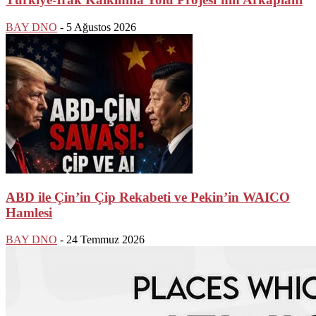
BAY DNO
-
5 Ağustos 2026
ABD ile Çin’in Çip Rekabeti ve Pekin’in WAICO
Hamlesi
BAY DNO
-
24 Temmuz 2026