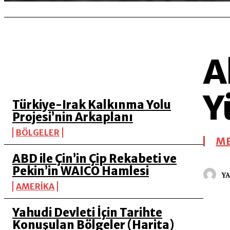
A
SON 5 YAZI
Y
Türkiye-Irak Kalkınma Yolu
Projesi’nin Arkaplanı
BÖLGELER
M
ABD ile Çin’in Çip Rekabeti ve
Pekin’in WAICO Hamlesi
YA
AMERİKA
Yahudi Devleti İçin Tarihte
Konuşulan Bölgeler (Harita)