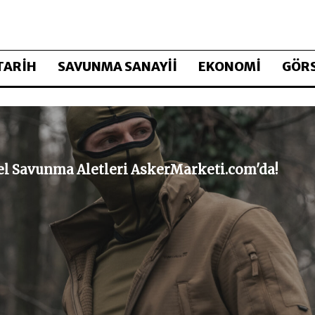
TARİH
SAVUNMA SANAYİİ
EKONOMİ
GÖRS
sel Savunma Aletleri AskerMarketi.com'da!