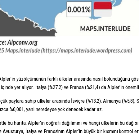
Alpler’in yüzölçümünün farklı ülkeler arasında nasıl bölündüğünü göst
ı içinde yer alıyor. İtalya (%27,2) ve Fransa (%21,4) da Alpler’in önem
çük paylara sahip ülkeler arasında İsviçre (%13,2), Almanya (%5,8), 
nızca %0,001, yani neredeyse yok denecek kadar az.
tle bu harita, Alpler’in coğrafi dağılımını ve hangi ülkelerin bu dağ 
e Avusturya, İtalya ve Fransa’nın Alpler’in büyük bir kısmını kontrol et