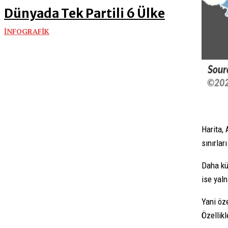
Dünyada Tek Partili 6 Ülke
İNFOGRAFİK
Harita, 
sınırlar
Daha kü
ise yal
Yani öze
Özellikl