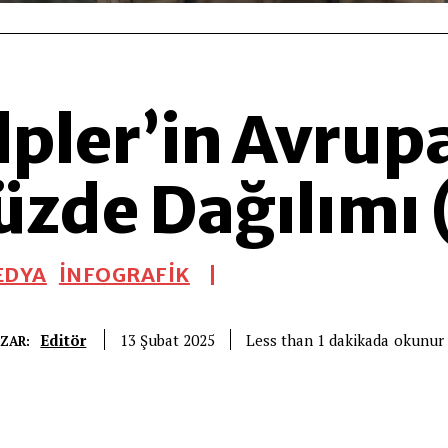
lpler’in Avrup
üzde Dağılımı 
EDYA
İNFOGRAFİK
Editör
okunur
Less than 1
dakikada
13 Şubat 2025
ZAR: