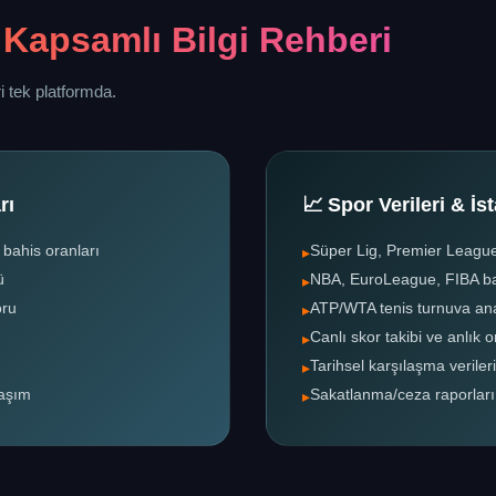
apsamlı Bilgi Rehberi
ri tek platformda.
rı
📈 Spor Verileri & İs
 bahis oranları
Süper Lig, Premier League,
ü
NBA, EuroLeague, FIBA bask
oru
ATP/WTA tenis turnuva anal
Canlı skor takibi ve anlık 
Tarihsel karşılaşma veriler
laşım
Sakatlanma/ceza raporları 