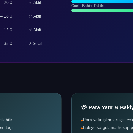
 – 20.0
✅ Aktif
Canlı Bahis Takibi
 – 18.0
✅ Aktif
 – 12.0
✅ Aktif
 – 35.0
⚡ Seçili
💳 Para Yatır & Baki
lebilir
Para yatır işlemleri için ç
em taşır
Bakiye sorgulama hesap pan