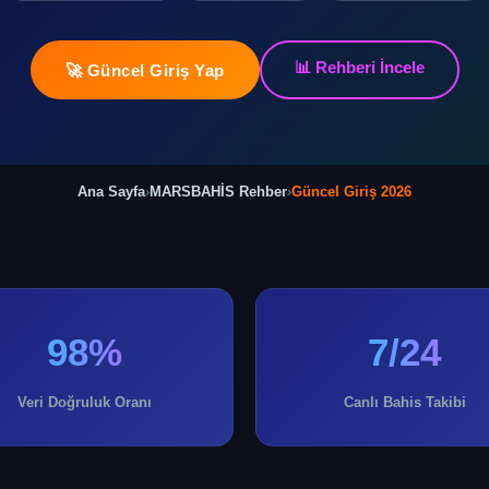
📊 Rehberi İncele
🚀 Güncel Giriş Yap
Ana Sayfa
›
MARSBAHİS Rehber
›
Güncel Giriş 2026
98%
7/24
Veri Doğruluk Oranı
Canlı Bahis Takibi