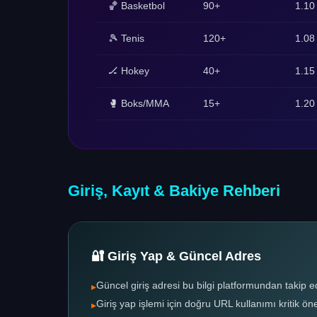
🏀 Basketbol
90+
1.10
🎾 Tenis
120+
1.08
🏒 Hokey
40+
1.15
🥊 Boks/MMA
15+
1.20
Giriş, Kayıt & Bakiye Rehberi
🔐 Giriş Yap & Güncel Adres
Güncel giriş adresi bu bilgi platformundan takip edi
Giriş yap işlemi için doğru URL kullanımı kritik ön