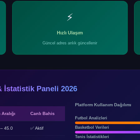
⚡
Hızlı Ulaşım
Güncel adres anlık güncellenir
İstatistik Paneli 2026
Platform Kullanım Dağılımı
 Aralığı
Canlı Bahis
Futbol Analizleri
Basketbol Verileri
 – 45.0
✅ Aktif
Tenis İstatistikleri