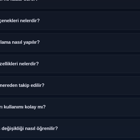
dakika içinde tamamlanmaktadır. Kimlik doğrulama adımı ek süre gerektir
enekleri nelerdir?
ka havalesi, kredi kartı ve e-cüzdan dahil çoklu ödeme yöntemi sunulmak
ma nasıl yapılır?
lerinize anlık ulaşabilirsiniz. Bakiye geçmişi ve işlem detayları da bu b
llikleri nelerdir?
fazla spor dalında anlık oranlar ve maç içi istatistikler sunulmaktadır.
ereden takip edilir?
lümünden anlık veriler izlenebilir. Futbol, basketbol ve tenis başta olmak 
 kullanımı kolay mı?
üzüyle kolayca kullanılabilir. Rehber bölümünde adım adım kullanım kıla
ğişikliği nasıl öğrenilir?