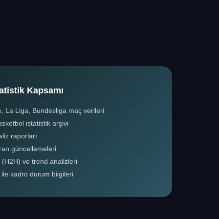
tatistik Kapsamı
 La Liga, Bundesliga maç verileri
etbol istatistik arşivi
iz raporları
oran güncellemeleri
i (H2H) ve trend analizleri
ile kadro durum bilgileri