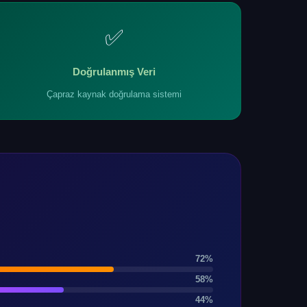
✅
Doğrulanmış Veri
Çapraz kaynak doğrulama sistemi
72%
58%
44%