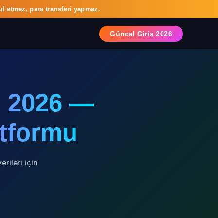
ul etmez, para transferi yapmaz.
Güncel Giriş 2026
 2026 —
atformu
rileri için