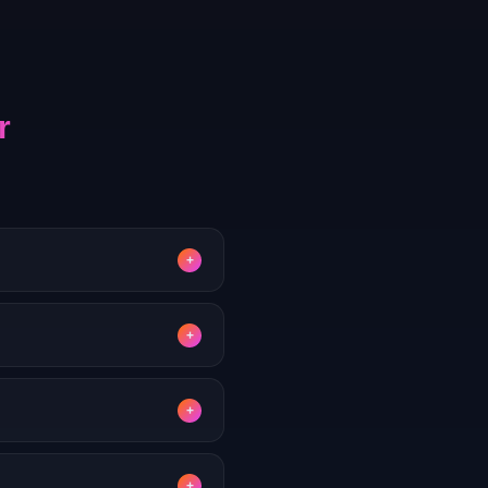
r
+
de yönlendirme sistemi
+
kesintisiz bağlantı için
+
hesabınız aktif hale gelir.
+