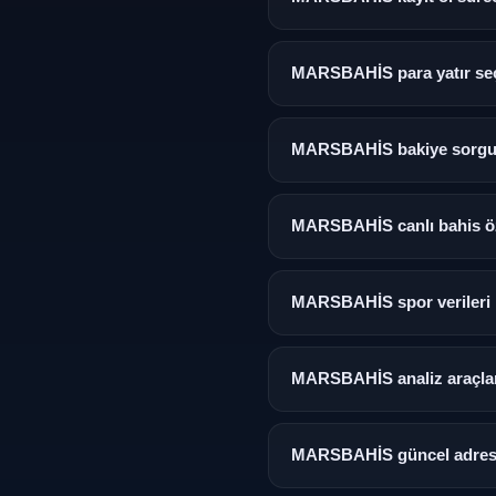
Kayıt ol işlemi ortalama 2-3 
MARSBAHİS para yatır seç
Para yatır işlemleri için ban
MARSBAHİS bakiye sorgula
Hesap panelinden bakiye bilgi
MARSBAHİS canlı bahis öze
Canlı bahis bölümünde 40'tan 
içinde yansıtılır.
MARSBAHİS spor verileri n
Spor verileri ve istatistik bö
kapsanmaktadır.
MARSBAHİS analiz araçları
Analiz araçları sezgisel aray
MARSBAHİS güncel adres de