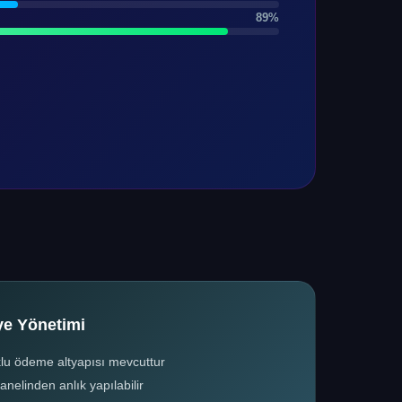
89%
ye Yönetimi
oklu ödeme altyapısı mevcuttur
elinden anlık yapılabilir