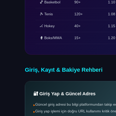
🏀 Basketbol
90+
1.10
🎾 Tenis
120+
1.08
🏒 Hokey
40+
1.15
🥊 Boks/MMA
15+
1.20
Giriş, Kayıt & Bakiye Rehberi
🔐 Giriş Yap & Güncel Adres
Güncel giriş adresi bu bilgi platformundan takip edi
Giriş yap işlemi için doğru URL kullanımı kritik ön