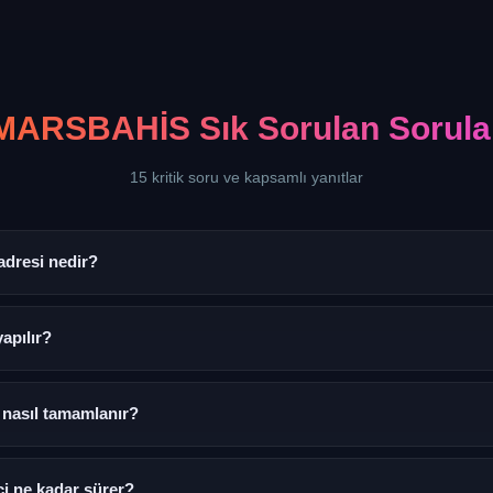
MARSBAHİS Sık Sorulan Sorula
15 kritik soru ve kapsamlı yanıtlar
dresi nedir?
i platformu üzerinden anlık olarak ulaşabilirsiniz. Adres değişikliklerin
apılır?
yap butonunu kullanarak hesabınıza erişebilirsiniz. Doğru URL kullanımı 
nasıl tamamlanır?
ıt sürecini başlatabilirsiniz. Doğrulama adımları tamamlandıktan sonra 
i ne kadar sürer?