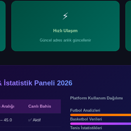
⚡
Hızlı Ulaşım
Güncel adres anlık güncellenir
İstatistik Paneli 2026
Platform Kullanım Dağılımı
 Aralığı
Canlı Bahis
Futbol Analizleri
Basketbol Verileri
 – 45.0
✅ Aktif
Tenis İstatistikleri