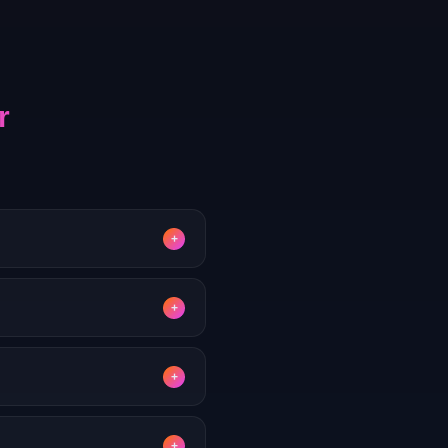
r
+
de yönlendirme sistemi
+
kesintisiz bağlantı için
+
hesabınız aktif hale gelir.
+