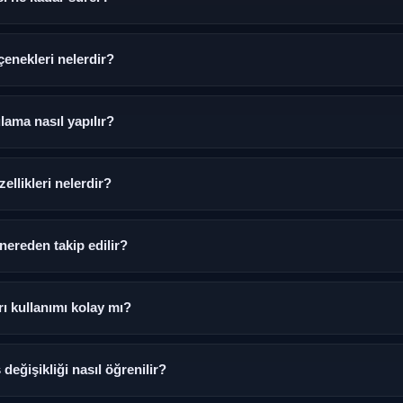
dakika içinde tamamlanmaktadır. Kimlik doğrulama adımı ek süre gerektir
enekleri nelerdir?
ka havalesi, kredi kartı ve e-cüzdan dahil çoklu ödeme yöntemi sunulmak
ma nasıl yapılır?
lerinize anlık ulaşabilirsiniz. Bakiye geçmişi ve işlem detayları da bu b
llikleri nelerdir?
fazla spor dalında anlık oranlar ve maç içi istatistikler sunulmaktadır.
ereden takip edilir?
lümünden anlık veriler izlenebilir. Futbol, basketbol ve tenis başta olmak 
 kullanımı kolay mı?
üzüyle kolayca kullanılabilir. Rehber bölümünde adım adım kullanım kıla
ğişikliği nasıl öğrenilir?