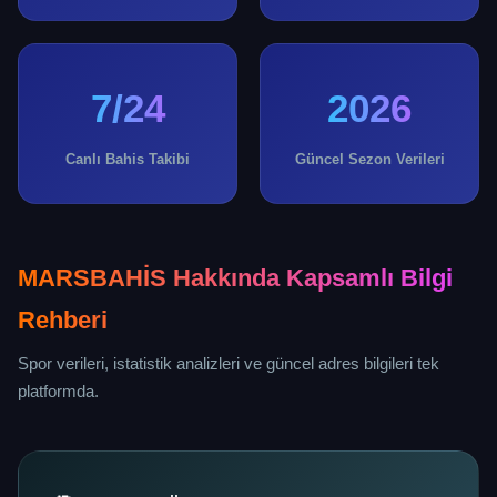
7/24
2026
Canlı Bahis Takibi
Güncel Sezon Verileri
MARSBAHİS Hakkında Kapsamlı Bilgi
Rehberi
Spor verileri, istatistik analizleri ve güncel adres bilgileri tek
platformda.