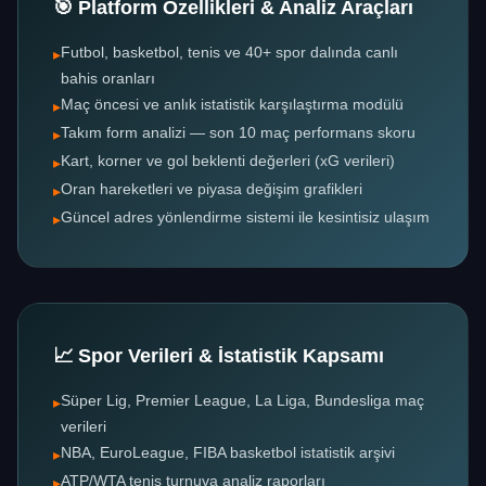
🎯 Platform Özellikleri & Analiz Araçları
Futbol, basketbol, tenis ve 40+ spor dalında canlı
bahis oranları
Maç öncesi ve anlık istatistik karşılaştırma modülü
Takım form analizi — son 10 maç performans skoru
Kart, korner ve gol beklenti değerleri (xG verileri)
Oran hareketleri ve piyasa değişim grafikleri
Güncel adres yönlendirme sistemi ile kesintisiz ulaşım
📈 Spor Verileri & İstatistik Kapsamı
Süper Lig, Premier League, La Liga, Bundesliga maç
verileri
NBA, EuroLeague, FIBA basketbol istatistik arşivi
ATP/WTA tenis turnuva analiz raporları