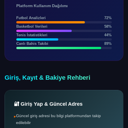
Platform Kullanım Dağılımı
Futbol Analizleri
72%
Basketbol Verileri
58%
Tenis İstatistikleri
44%
Canlı Bahis Takibi
89%
Giriş, Kayıt & Bakiye Rehberi
🔐 Giriş Yap & Güncel Adres
Güncel giriş adresi bu bilgi platformundan takip
edilebilir