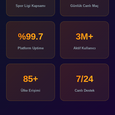
Spor Ligi Kapsamı
Günlük Canlı Maç
%99.7
3M+
Platform Uptime
Aktif Kullanıcı
85+
7/24
Ülke Erişimi
Canlı Destek