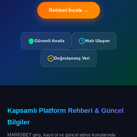
Rehberi İncele →
Güvenli Analiz
Hızlı Ulaşım
Doğrulanmış Veri
Kapsamlı Platform Rehberi & Güncel
Bilgiler
MARİOBET giriş, kayıt ol ve güncel adres konularında