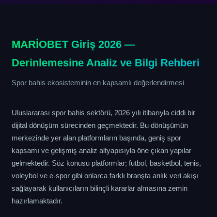
MARİOBET Giriş 2026 —
Derinlemesine Analiz ve Bilgi Rehberi
Spor bahis ekosisteminin en kapsamlı değerlendirmesi
Uluslararası spor bahis sektörü, 2026 yılı itibarıyla ciddi bir
dijital dönüşüm sürecinden geçmektedir. Bu dönüşümün
merkezinde yer alan platformların başında, geniş spor
kapsamı ve gelişmiş analiz altyapısıyla öne çıkan yapılar
gelmektedir. Söz konusu platformlar; futbol, basketbol, tenis,
voleybol ve e-spor gibi onlarca farklı branşta anlık veri akışı
sağlayarak kullanıcıların bilinçli kararlar almasına zemin
hazırlamaktadır.