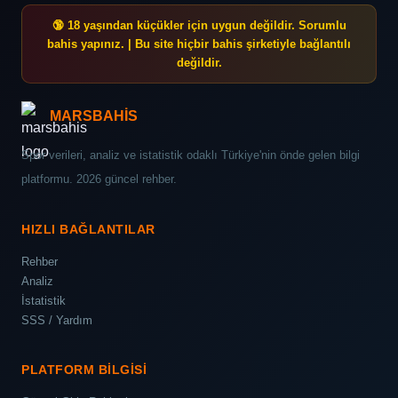
🔞 18 yaşından küçükler için uygun değildir. Sorumlu
bahis yapınız. | Bu site hiçbir bahis şirketiyle bağlantılı
değildir.
MARSBAHİS
Spor verileri, analiz ve istatistik odaklı Türkiye'nin önde gelen bilgi
platformu. 2026 güncel rehber.
HIZLI BAĞLANTILAR
Rehber
Analiz
İstatistik
SSS / Yardım
PLATFORM BILGISI