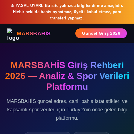
⚠️ YASAL UYARI: Bu site yalnızca bilgilendirme amaçlıdır.
Hiçbir şekilde bahis oynatmaz, üyelik kabul etmez, para
transferi yapmaz.
MARSBAHİS
Güncel Giriş 2026
MARSBAHİS Giriş Rehberi
2026 — Analiz & Spor Verileri
Platformu
MARSBAHİS güncel adres, canlı bahis istatistikleri ve
kapsamlı spor verileri için Türkiye'nin önde gelen bilgi
platformu.