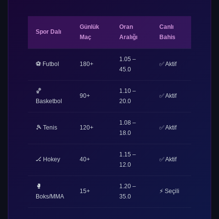
Günlük
Oran
Canlı
Spor Dalı
Maç
Aralığı
Bahis
1.05 –
⚽ Futbol
180+
✅ Aktif
45.0
🏀
1.10 –
90+
✅ Aktif
Basketbol
20.0
1.08 –
🎾 Tenis
120+
✅ Aktif
18.0
1.15 –
🏒 Hokey
40+
✅ Aktif
12.0
🥊
1.20 –
15+
⚡ Seçili
Boks/MMA
35.0