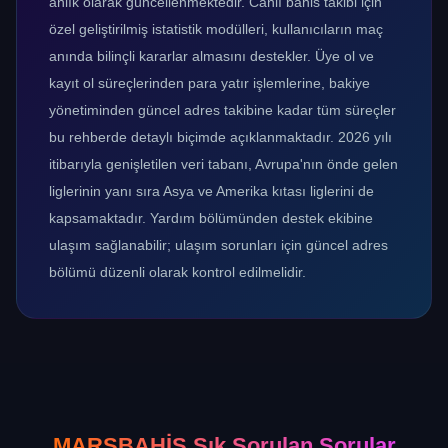
anlık olarak güncellenmektedir. Canlı bahis takibi için
özel geliştirilmiş istatistik modülleri, kullanıcıların maç
anında bilinçli kararlar almasını destekler. Üye ol ve
kayıt ol süreçlerinden para yatır işlemlerine, bakiye
yönetiminden güncel adres takibine kadar tüm süreçler
bu rehberde detaylı biçimde açıklanmaktadır. 2026 yılı
itibarıyla genişletilen veri tabanı, Avrupa'nın önde gelen
liglerinin yanı sıra Asya ve Amerika kıtası liglerini de
kapsamaktadır. Yardım bölümünden destek ekibine
ulaşım sağlanabilir; ulaşım sorunları için güncel adres
bölümü düzenli olarak kontrol edilmelidir.
MARSBAHİS Sık Sorulan Sorular