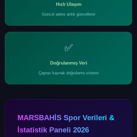
Hızlı Ulaşım
Güncel adres anlık güncellenir
✅
Doğrulanmış Veri
Çapraz kaynak doğrulama sistemi
MARSBAHİS Spor Verileri &
İstatistik Paneli 2026