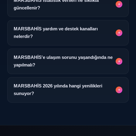
MARSBAHİS istatistik verileri ne sıklıkla
+
açıklanmaktadır.
güncellenir?
İstatistik verileri anlık güncellenmektedir. Doğrulanmış
veri kaynakları kullanılarak yüksek doğruluk oranı
MARSBAHİS yardım ve destek kanalları
+
sağlanmaktadır.
nelerdir?
Yardım bölümünden canlı destek, e-posta ve SSS
kanallarına ulaşım sağlanabilmektedir. 7/24 destek
MARSBAHİS'e ulaşım sorunu yaşandığında ne
+
hizmeti mevcuttur.
yapılmalı?
Ulaşım sorunu yaşandığında öncelikle güncel adres
bölümü kontrol edilmeli, ardından yardım kanallarına
MARSBAHİS 2026 yılında hangi yenilikleri
+
başvurulmalıdır.
sunuyor?
2026 yılında geliştirilmiş analiz araçları, genişletilmiş
spor verileri ve yenilenen canlı bahis arayüzü kullanıcı
deneyimini üst seviyeye taşımaktadır.