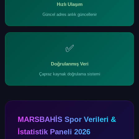
Hızlı Ulaşım
Güncel adres anlık güncellenir
✅
Doğrulanmış Veri
Çapraz kaynak doğrulama sistemi
MARSBAHİS Spor Verileri &
İstatistik Paneli 2026