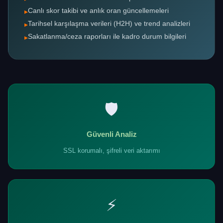
Canlı skor takibi ve anlık oran güncellemeleri
Tarihsel karşılaşma verileri (H2H) ve trend analizleri
Sakatlanma/ceza raporları ile kadro durum bilgileri
🛡️
Güvenli Analiz
SSL korumalı, şifreli veri aktarımı
⚡