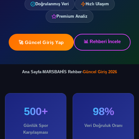
Doğrulanmış Veri
Hızlı Ulaşım
Premium Analiz
📊 Rehberi İncele
🚀 Güncel Giriş Yap
Ana Sayfa
›
MARSBAHİS Rehber
›
Güncel Giriş 2026
500+
98%
Günlük Spor
Veri Doğruluk Oranı
Karşılaşması