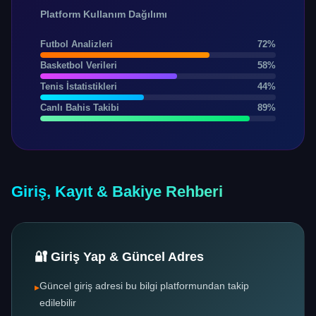
Platform Kullanım Dağılımı
Futbol Analizleri
72%
Basketbol Verileri
58%
Tenis İstatistikleri
44%
Canlı Bahis Takibi
89%
Giriş, Kayıt & Bakiye Rehberi
🔐 Giriş Yap & Güncel Adres
Güncel giriş adresi bu bilgi platformundan takip
edilebilir