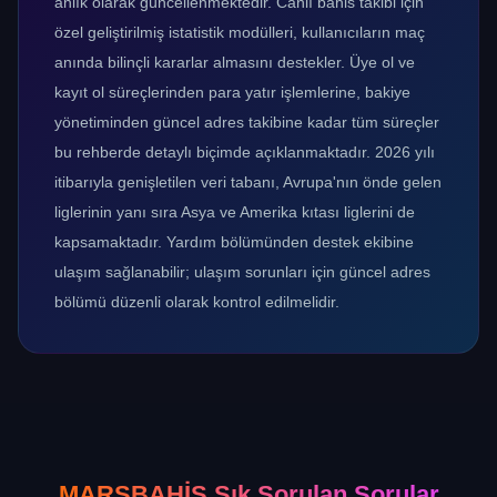
anlık olarak güncellenmektedir. Canlı bahis takibi için
özel geliştirilmiş istatistik modülleri, kullanıcıların maç
anında bilinçli kararlar almasını destekler. Üye ol ve
kayıt ol süreçlerinden para yatır işlemlerine, bakiye
yönetiminden güncel adres takibine kadar tüm süreçler
bu rehberde detaylı biçimde açıklanmaktadır. 2026 yılı
itibarıyla genişletilen veri tabanı, Avrupa'nın önde gelen
liglerinin yanı sıra Asya ve Amerika kıtası liglerini de
kapsamaktadır. Yardım bölümünden destek ekibine
ulaşım sağlanabilir; ulaşım sorunları için güncel adres
bölümü düzenli olarak kontrol edilmelidir.
MARSBAHİS Sık Sorulan Sorular