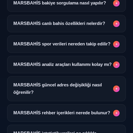
cüzdan dahil çoklu ödeme yöntemi sunulmaktadır.
MARSBAHİS bakiye sorgulama nasıl yapılır?
+
Hesap panelinden bakiye bilgilerinize anlık
ulaşabilirsiniz. Bakiye geçmişi ve işlem detayları da bu
MARSBAHİS canlı bahis özellikleri nelerdir?
+
bölümde görüntülenir.
Canlı bahis bölümünde 40'tan fazla spor dalında anlık
oranlar ve maç içi istatistikler sunulmaktadır. Oran
MARSBAHİS spor verileri nereden takip edilir?
+
güncellemeleri saniyeler içinde yansıtılır.
Spor verileri ve istatistik bölümünden anlık veriler
izlenebilir. Futbol, basketbol ve tenis başta olmak üzere
MARSBAHİS analiz araçları kullanımı kolay mı?
+
tüm dallar kapsanmaktadır.
Analiz araçları sezgisel arayüzüyle kolayca kullanılabilir.
Rehber bölümünde adım adım kullanım kılavuzları
MARSBAHİS güncel adres değişikliği nasıl
+
mevcuttur.
öğrenilir?
Bu bilgi platformunu düzenli takip ederek güncel adres
bilgisine her zaman ulaşabilirsiniz. Bildirim sistemi de
MARSBAHİS rehber içerikleri nerede bulunur?
+
mevcuttur.
Rehber bölümünde tüm kullanım kılavuzları, giriş yap
adımları ve platform özellikleri detaylı şekilde