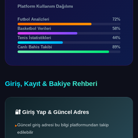
Platform Kullanım Dağılımı
Futbol Analizleri
72%
Basketbol Verileri
58%
Tenis İstatistikleri
44%
Canlı Bahis Takibi
89%
Giriş, Kayıt & Bakiye Rehberi
🔐 Giriş Yap & Güncel Adres
Güncel giriş adresi bu bilgi platformundan takip
edilebilir