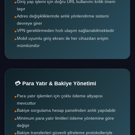
Giriş yap işlemi için doğru URL kullanımı kritik önem
taşır
Adres değişikliklerinde anlık yönlendirme sistemi
devreye girer
VPN gerektirmeden hızlı ulaşım sağlanabilmektedir
Mobil uyumlu giriş ekranı ile her cihazdan erişim
mümkündür
💳 Para Yatır & Bakiye Yönetimi
Para yatır işlemleri için çoklu ödeme altyapısı
mevcuttur
Bakiye sorgulama hesap panelinden anlık yapılabilir
Minimum para yatır limitleri ödeme yöntemine göre
değişir
Bakiye transferleri güvenli şifreleme protokolleriyle