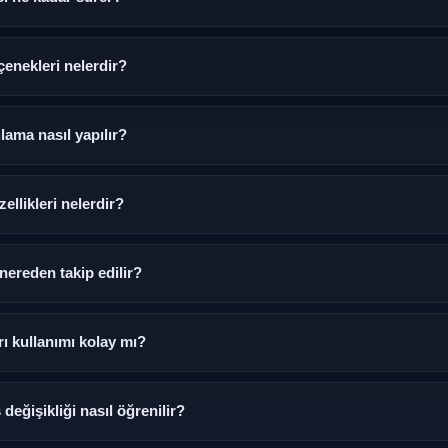
dakika içinde tamamlanmaktadır. Kimlik doğrulama adımı ek süre gerektir
enekleri nelerdir?
ka havalesi, kredi kartı ve e-cüzdan dahil çoklu ödeme yöntemi sunulmak
ma nasıl yapılır?
lerinize anlık ulaşabilirsiniz. Bakiye geçmişi ve işlem detayları da bu b
llikleri nelerdir?
fazla spor dalında anlık oranlar ve maç içi istatistikler sunulmaktadır.
ereden takip edilir?
lümünden anlık veriler izlenebilir. Futbol, basketbol ve tenis başta olmak 
 kullanımı kolay mı?
üzüyle kolayca kullanılabilir. Rehber bölümünde adım adım kullanım kıla
ğişikliği nasıl öğrenilir?