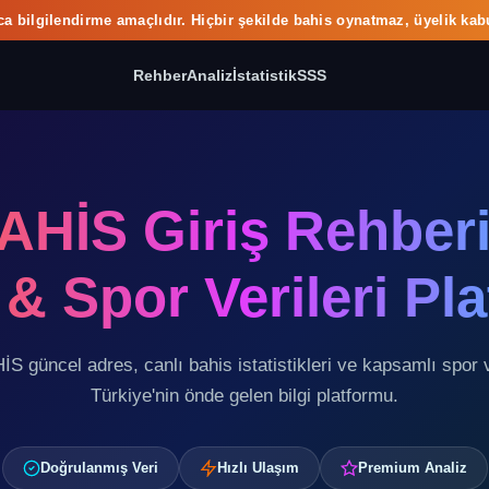
a bilgilendirme amaçlıdır. Hiçbir şekilde bahis oynatmaz, üyelik kab
Rehber
Analiz
İstatistik
SSS
HİS Giriş Rehberi
 & Spor Verileri Pl
güncel adres, canlı bahis istatistikleri ve kapsamlı spor ve
Türkiye'nin önde gelen bilgi platformu.
Doğrulanmış Veri
Hızlı Ulaşım
Premium Analiz