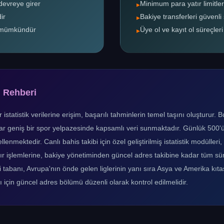
devreye girer
Minimum para yatır limitle
ir
Bakiye transferleri güvenli
im mümkündür
Üye ol ve kayıt ol süreçler
ı Rehberi
statistik verilerine erişim, başarılı tahminlerin temel taşını oluşturur. B
ar geniş bir spor yelpazesinde kapsamlı veri sunmaktadır. Günlük 500'ü
llenmektedir. Canlı bahis takibi için özel geliştirilmiş istatistik modülleri
atır işlemlerine, bakiye yönetiminden güncel adres takibine kadar tüm s
veri tabanı, Avrupa'nın önde gelen liglerinin yanı sıra Asya ve Amerika k
ı için güncel adres bölümü düzenli olarak kontrol edilmelidir.