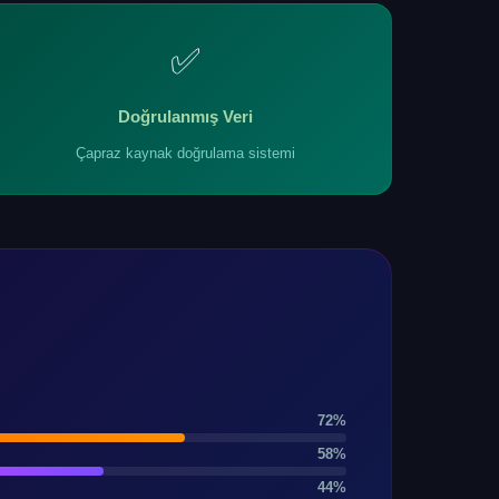
✅
Doğrulanmış Veri
Çapraz kaynak doğrulama sistemi
72%
58%
44%