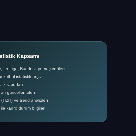
tatistik Kapsamı
 La Liga, Bundesliga maç verileri
etbol istatistik arşivi
iz raporları
oran güncellemeleri
i (H2H) ve trend analizleri
ile kadro durum bilgileri