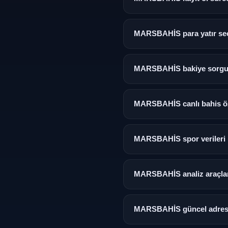
Kayıt ol işlemi ortalama 2-3 
MARSBAHİS para yatır seç
Para yatır işlemleri için ban
MARSBAHİS bakiye sorgula
Hesap panelinden bakiye bilgi
MARSBAHİS canlı bahis öze
Canlı bahis bölümünde 40'tan 
içinde yansıtılır.
MARSBAHİS spor verileri n
Spor verileri ve istatistik bö
kapsanmaktadır.
MARSBAHİS analiz araçları
Analiz araçları sezgisel aray
MARSBAHİS güncel adres de