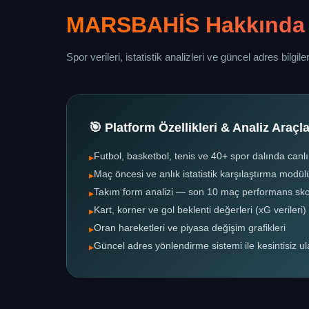
MARSBAHİS Hakkında K
Spor verileri, istatistik analizleri ve güncel adres bilgile
🎯 Platform Özellikleri & Analiz Araçla
Futbol, basketbol, tenis ve 40+ spor dalında canlı
Maç öncesi ve anlık istatistik karşılaştırma modül
Takım form analizi — son 10 maç performans sk
Kart, korner ve gol beklenti değerleri (xG verileri)
Oran hareketleri ve piyasa değişim grafikleri
Güncel adres yönlendirme sistemi ile kesintisiz u