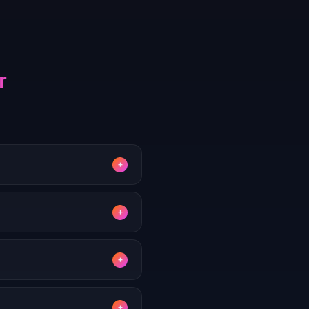
r
+
de yönlendirme sistemi
+
kesintisiz bağlantı için
+
hesabınız aktif hale gelir.
+