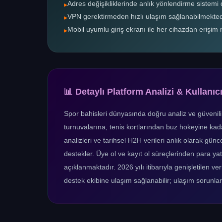
Adres değişikliklerinde anlık yönlendirme sistemi 
VPN gerektirmeden hızlı ulaşım sağlanabilmekted
Mobil uyumlu giriş ekranı ile her cihazdan eriş
📊 Detaylı Platform Analizi & Kullanıc
Spor bahisleri dünyasında doğru analiz ve güvenilir i
turnuvalarına, tenis kortlarından buz hokeyine kad
analizleri ve tarihsel H2H verileri anlık olarak günce
destekler. Üye ol ve kayıt ol süreçlerinden para y
açıklanmaktadır. 2026 yılı itibarıyla genişletilen 
destek ekibine ulaşım sağlanabilir; ulaşım sorunlar